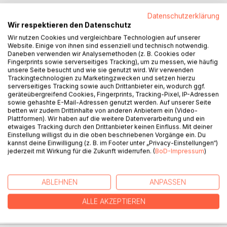
Datenschutzerklärung
Wir respektieren den Datenschutz
Wir nutzen Cookies und vergleichbare Technologien auf unserer
Website. Einige von ihnen sind essenziell und technisch notwendig.
Daneben verwenden wir Analysemethoden (z. B. Cookies oder
Fingerprints sowie serverseitiges Tracking), um zu messen, wie häufig
BESCHREIBUNG
unsere Seite besucht und wie sie genutzt wird. Wir verwenden
Trackingtechnologien zu Marketingzwecken und setzen hierzu
serverseitiges Tracking sowie auch Drittanbieter ein, wodurch ggf.
geräteübergreifend Cookies, Fingerprints, Tracking-Pixel, IP-Adressen
Auf den Schwingen seiner schriftstellerischen Tätigkeit in
sowie gehashte E-Mail-Adressen genutzt werden. Auf unserer Seite
den verschiedensten Genres und unterschiedlichen
betten wir zudem Drittinhalte von anderen Anbietern ein (Video-
Textsorten gleitet Dietmar Krönert mit diesem Bildband
Plattformen). Wir haben auf die weitere Datenverarbeitung und ein
etwaiges Tracking durch den Drittanbieter keinen Einfluss. Mit deiner
hinüber zu seiner zweiten Leidenschaft, dem Malen. Mit
Einstellung willigst du in die oben beschriebenen Vorgänge ein. Du
dem Bilderzyklus »Kunst in Hochformat« vollzieht sich der
kannst deine Einwilligung (z. B. im Footer unter „Privacy-Einstellungen“)
Übergang von seinem literarischen zum bildnerischen
jederzeit mit Wirkung für die Zukunft widerrufen. (
BoD-Impressum
)
Schaffen, und zugleich markiert dieser den Einstieg in eine
Bildband-Reihe, die repräsentativ für das Gesamtschaffen
des Künstlers steht.
ABLEHNEN
ANPASSEN
ALLE AKZEPTIEREN
AUTOR/IN