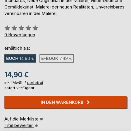
Standards, Neue Originalität in der Malerei, Neue Deutsche
Gemäldekunst, Malerei der neuen Realitäten, Unvereinbares
vereinbaren in der Malerei.
Bewertung::
0%
0
Bewertungen
erhältlich als:
BUCH
14,90 €
E-BOOK
7,49 €
14,90 €
inkl. MwSt. /
portofrei
sofort verfügbar
IN DEN WARENKORB
Auf die Merkliste
Titel bewerten