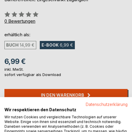
Bewertung::
0%
0
Bewertungen
erhältlich als:
BUCH
14,99 €
E-BOOK
6,99 €
6,99 €
inkl. MwSt.
sofort verfügbar als Download
IN DEN WARENKORB
Datenschutzerklärung
Wir respektieren den Datenschutz
Auf die Merkliste
Wir nutzen Cookies und vergleichbare Technologien auf unserer
Titel bewerten
Website. Einige von ihnen sind essenziell und technisch notwendig.
Daneben verwenden wir Analysemethoden (z. B. Cookies oder
Fingerprints sowie serverseitiges Tracking), um zu messen, wie häufig