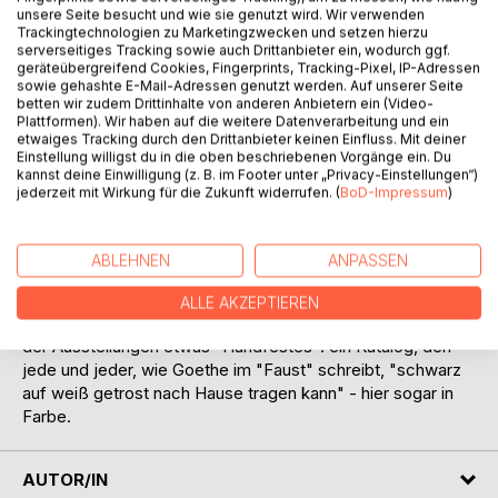
unsere Seite besucht und wie sie genutzt wird. Wir verwenden
Trackingtechnologien zu Marketingzwecken und setzen hierzu
serverseitiges Tracking sowie auch Drittanbieter ein, wodurch ggf.
geräteübergreifend Cookies, Fingerprints, Tracking-Pixel, IP-Adressen
sowie gehashte E-Mail-Adressen genutzt werden. Auf unserer Seite
betten wir zudem Drittinhalte von anderen Anbietern ein (Video-
BESCHREIBUNG
Plattformen). Wir haben auf die weitere Datenverarbeitung und ein
etwaiges Tracking durch den Drittanbieter keinen Einfluss. Mit deiner
Einstellung willigst du in die oben beschriebenen Vorgänge ein. Du
kannst deine Einwilligung (z. B. im Footer unter „Privacy-Einstellungen“)
Kunst im Kiez in Lichterfelde Ost fand immer in Geschäften
jederzeit mit Wirkung für die Zukunft widerrufen. (
BoD-Impressum
)
und einigen anderen Ausstellungsorten statt. Die
Kunstwerke erreichten so eine zwar stattliche, aber doch
begrenzte Anzahl an Kunstinteressierten. Zum ersten Mal
ABLEHNEN
ANPASSEN
stellt nun ein gedruckter Katalog Werke und Künstler vor,
die teilweise seit Jahren an dieser Kunstaktion rund um den
ALLE AKZEPTIEREN
Berliner Kranoldplatz teilnehmen. So bleibt auch nach Ende
der Ausstellungen etwas "Handfestes": ein Katalog, den
jede und jeder, wie Goethe im "Faust" schreibt, "schwarz
auf weiß getrost nach Hause tragen kann" - hier sogar in
Farbe.
AUTOR/IN