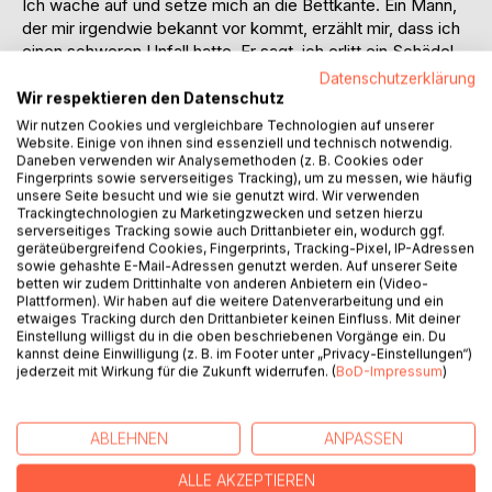
Ich wache auf und setze mich an die Bettkante. Ein Mann,
der mir irgendwie bekannt vor kommt, erzählt mir, dass ich
einen schweren Unfall hatte. Er sagt, ich erlitt ein Schädel-
Hirn-Trauma. Jetzt wäre ich vergesslich. Ich hätte wohl erst
Datenschutzerklärung
gestern mit ihm geredet. Die Ärzte hätten eine sekundäre
Wir respektieren den Datenschutz
Demenz diagnostiziert. Wie soll ich denn dement sein? Ich
Wir nutzen Cookies und vergleichbare Technologien auf unserer
bin zu jung. Der Kerl, der neben dem Mann an meinem Bett
Website. Einige von ihnen sind essenziell und technisch notwendig.
Daneben verwenden wir Analysemethoden (z. B. Cookies oder
steht, hat mir etwas mitgebracht. Ich weiß nicht, ob ich das
Fingerprints sowie serverseitiges Tracking), um zu messen, wie häufig
nett oder aufdringlich finde. Er meint, ich sei Künstler und
unsere Seite besucht und wie sie genutzt wird. Wir verwenden
auf seinem Rücken trage er meine Gitarre. Darauf gibt er
Trackingtechnologien zu Marketingzwecken und setzen hierzu
serverseitiges Tracking sowie auch Drittanbieter ein, wodurch ggf.
sie mir in die Hand. Mit fragender Miene fahre ich über das
geräteübergreifend Cookies, Fingerprints, Tracking-Pixel, IP-Adressen
glatte Holz. In der Mitte hat das Ding ein Loch. Ich rufe
sowie gehashte E-Mail-Adressen genutzt werden. Auf unserer Seite
hinein. Nichts passiert. Der Kerl lacht, nimmt sie mir aus der
betten wir zudem Drittinhalte von anderen Anbietern ein (Video-
Plattformen). Wir haben auf die weitere Datenverarbeitung und ein
Hand und spielt mir was vor. Sein Lied berührt mich. Jetzt
etwaiges Tracking durch den Drittanbieter keinen Einfluss. Mit deiner
erinnere ich mich wieder an ihn. Mein Bruder und ich
Einstellung willigst du in die oben beschriebenen Vorgänge ein. Du
verreisen bald darauf. Orte und Lieder wecken meine
kannst deine Einwilligung (z. B. im Footer unter „Privacy-Einstellungen“)
jederzeit mit Wirkung für die Zukunft widerrufen. (
BoD-Impressum
)
Erinnerungen, doch werde ich je wieder Gitarre spielen
können?
ABLEHNEN
ANPASSEN
AUTOR/IN
ALLE AKZEPTIEREN