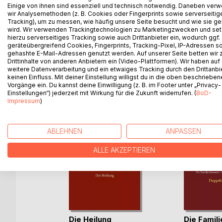
Eine Dreiecksbeziehung zu Beginn des 20. Jahrhu
Einige von ihnen sind essenziell und technisch notwendig. Daneben ver
wir Analysemethoden (z. B. Cookies oder Fingerprints sowie serverseitig
aus einer emanzipatorischen weiblichen Perspekti
Tracking), um zu messen, wie häufig unsere Seite besucht und wie sie ge
geschichtlichen und milieubedingten Ausprägunge
wird. Wir verwenden Trackingtechnologien zu Marketingzwecken und se
hierzu serverseitiges Tracking sowie auch Drittanbieter ein, wodurch ggf.
geräteübergreifend Cookies, Fingerprints, Tracking-Pixel, IP-Adressen s
gehashte E-Mail-Adressen genutzt werden. Auf unserer Seite betten wir
Drittinhalte von anderen Anbietern ein (Video-Plattformen). Wir haben auf
WEITERE TITEL BEI
Bo
weitere Datenverarbeitung und ein etwaiges Tracking durch den Drittanbi
keinen Einfluss. Mit deiner Einstellung willigst du in die oben beschriebe
Vorgänge ein. Du kannst deine Einwilligung (z. B. im Footer unter „Privacy-
Einstellungen“) jederzeit mit Wirkung für die Zukunft widerrufen. (
BoD-
Impressum
)
ABLEHNEN
ANPASSEN
ALLE AKZEPTIEREN
Die Heilung
Die Famil