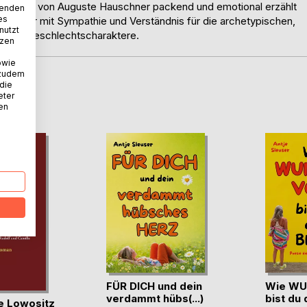
nderts - von Auguste Hauschner packend und emotional erzählt
wenden
es
ve, aber mit Sympathie und Verständnis für die archetypischen,
nutzt
n der Geschlechtscharaktere.
tzen
owie
 zudem
 die
D
eter
nen
FÜR DICH und dein
Wie WU
verdammt hübs(...)
bist du 
ie Lowositz