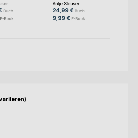
user
Antje Sleuser
Grazia
€
24,99 €
Buch
Buch
12,9
9,99 €
E-Book
E-Book
4,99
variieren)