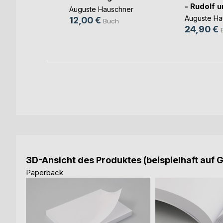
- Rudolf un
ann
Auguste Hauschner
Auguste Ha
12,00 €
h
Buch
24,90 €
3D-Ansicht des Produktes (beispielhaft auf 
Paperback