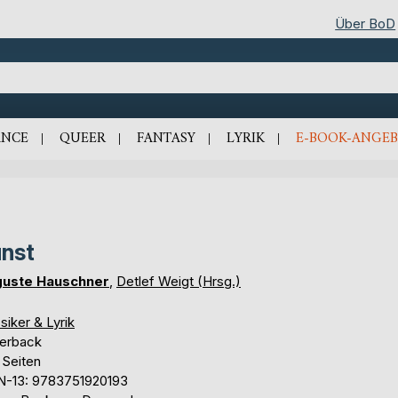
Über BoD
NCE
QUEER
FANTASY
LYRIK
E-BOOK-ANGEB
nst
uste Hauschner
,
Detlef Weigt (Hrsg.)
siker & Lyrik
erback
 Seiten
N-13: 9783751920193