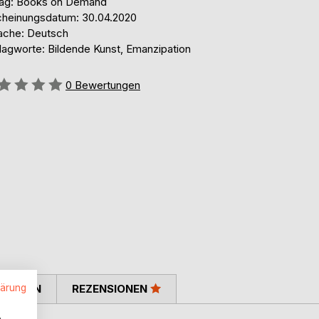
lag: Books on Demand
cheinungsdatum: 30.04.2020
ache: Deutsch
lagworte: Bildende Kunst, Emanzipation
ertung::
0
Bewertungen
lärung
TIMMEN
REZENSIONEN
.