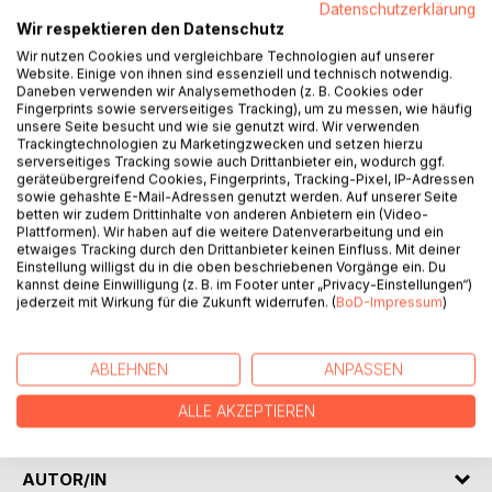
BESCHREIBUNG
Datenschutzerklärung
Wir respektieren den Datenschutz
Wir nutzen Cookies und vergleichbare Technologien auf unserer
Fünf Themenkomplexe:
Website. Einige von ihnen sind essenziell und technisch notwendig.
1. Stellung der Kundenzufriedenheit im
Daneben verwenden wir Analysemethoden (z. B. Cookies oder
Fingerprints sowie serverseitiges Tracking), um zu messen, wie häufig
Kundenbeziehungslebenszyklus
unsere Seite besucht und wie sie genutzt wird. Wir verwenden
2. Begriff, Komponenten und Ausprägungen der
Trackingtechnologien zu Marketingzwecken und setzen hierzu
Kundenzufriedenheit
serverseitiges Tracking sowie auch Drittanbieter ein, wodurch ggf.
geräteübergreifend Cookies, Fingerprints, Tracking-Pixel, IP-Adressen
3. Reaktionen von Kunden auf (Un-)Zufriedenheit
sowie gehashte E-Mail-Adressen genutzt werden. Auf unserer Seite
4. Messung von Kundenzufriedenheit
betten wir zudem Drittinhalte von anderen Anbietern ein (Video-
5. Management von Kundenzufriedenheit
Plattformen). Wir haben auf die weitere Datenverarbeitung und ein
etwaiges Tracking durch den Drittanbieter keinen Einfluss. Mit deiner
Einstellung willigst du in die oben beschriebenen Vorgänge ein. Du
Zielgruppen:
kannst deine Einwilligung (z. B. im Footer unter „Privacy-Einstellungen“)
- Studierende und Lehrende in Bachelor- und
jederzeit mit Wirkung für die Zukunft widerrufen. (
BoD-Impressum
)
Masterstudiengängen, die sich mit Kundenmanagement
beschäftigen
- Praktiker/innen aus Marketing, Vertrieb, Service und
ABLEHNEN
ANPASSEN
Marktforschung
ALLE AKZEPTIEREN
- Consultants und Marktforscher/innen
AUTOR/IN