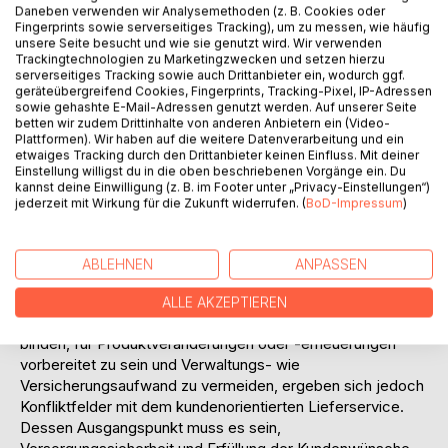
Umsatzsteigerungen.
Daneben verwenden wir Analysemethoden (z. B. Cookies oder
Fingerprints sowie serverseitiges Tracking), um zu messen, wie häufig
Um diese Kundenorientierung realisieren zu können,
unsere Seite besucht und wie sie genutzt wird. Wir verwenden
müssen sich die Funktionsbereiche des Unternehmens und
Trackingtechnologien zu Marketingzwecken und setzen hierzu
seine Lieferanten bzw. der Handel an den spezifischen
serverseitiges Tracking sowie auch Drittanbieter ein, wodurch ggf.
Erwartungen der Privat- bzw. Firmenkunden ausrichten.
geräteübergreifend Cookies, Fingerprints, Tracking-Pixel, IP-Adressen
sowie gehashte E-Mail-Adressen genutzt werden. Auf unserer Seite
Aktuelle, u.U. variable Anforderungen der Kunden an den
betten wir zudem Drittinhalte von anderen Anbietern ein (Video-
Service eines Anbieters müssen festgestellt werden.
Plattformen). Wir haben auf die weitere Datenverarbeitung und ein
Zeitlicher und räumlicher Lieferservice sind in erster Linie
etwaiges Tracking durch den Drittanbieter keinen Einfluss. Mit deiner
Einstellung willigst du in die oben beschriebenen Vorgänge ein. Du
abhängig von den vorhandenen Beständen der Produkte,
kannst deine Einwilligung (z. B. im Footer unter „Privacy-Einstellungen“)
Waren und Materialien in der logistischen Kette einer
jederzeit mit Wirkung für die Zukunft widerrufen. (
BoD-Impressum
)
herstellenden Unternehmung und seiner verbundenen
Teilelieferanten, die Informationsfähigkeit dagegen von
einem Informationssystem.
ABLEHNEN
ANPASSEN
Ausgehend von dem Ziel des Bestandsmanagements, die
Bestände so niedrig wie möglich zu halten, um wenig
ALLE AKZEPTIEREN
Kapital in Waren, Produkten, Teilen und Immobilien zu
binden, für Produktveränderungen oder -erneuerungen
vorbereitet zu sein und Verwaltungs- wie
Versicherungsaufwand zu vermeiden, ergeben sich jedoch
Konfliktfelder mit dem kundenorientierten Lieferservice.
Dessen Ausgangspunkt muss es sein,