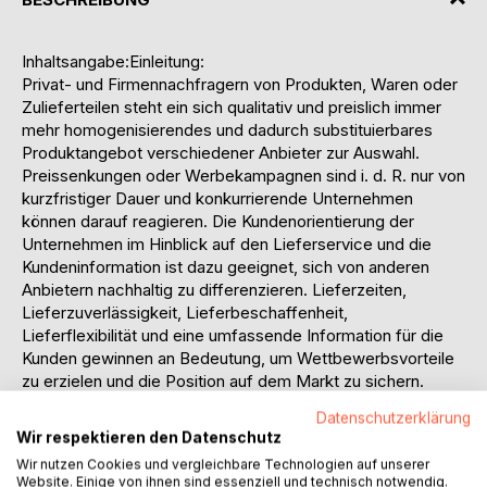
Inhaltsangabe:Einleitung:
Privat- und Firmennachfragern von Produkten, Waren oder
Zulieferteilen steht ein sich qualitativ und preislich immer
mehr homogenisierendes und dadurch substituierbares
Produktangebot verschiedener Anbieter zur Auswahl.
Preissenkungen oder Werbekampagnen sind i. d. R. nur von
kurzfristiger Dauer und konkurrierende Unternehmen
können darauf reagieren. Die Kundenorientierung der
Unternehmen im Hinblick auf den Lieferservice und die
Kundeninformation ist dazu geeignet, sich von anderen
Anbietern nachhaltig zu differenzieren. Lieferzeiten,
Lieferzuverlässigkeit, Lieferbeschaffenheit,
Lieferflexibilität und eine umfassende Information für die
Kunden gewinnen an Bedeutung, um Wettbewerbsvorteile
zu erzielen und die Position auf dem Markt zu sichern.
Sicherstellung einer räumlichen und zeitlichen Verfügbarkeit
Datenschutzerklärung
der Produkte, Waren oder Teile für die Kunden mit einem
Wir respektieren den Datenschutz
Übertreffen der Distributionsleistung vergleichbarer
Wir nutzen Cookies und vergleichbare Technologien auf unserer
Anbieter führt zu neuen Akquisitionen und
Website. Einige von ihnen sind essenziell und technisch notwendig.