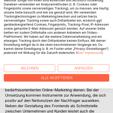
Website. Einige von ihnen sind essenziell und technisch notwendig.
Daneben verwenden wir Analysemethoden (z. B. Cookies oder
Wirtschaftlichkeitsbetrachtungen spielen bei
Fingerprints sowie serverseitiges Tracking), um zu messen, wie häufig
Geschäftsbeziehungen eine wichtige, in der Praxis jedoch
unsere Seite besucht und wie sie genutzt wird. Wir verwenden
häufig vernachlässigte Rolle. Um ertragbringende Kunden
Trackingtechnologien zu Marketingzwecken und setzen hierzu
serverseitiges Tracking sowie auch Drittanbieter ein, wodurch ggf.
zu binden, bietet sich als Beurteilungsgrundlage für das
geräteübergreifend Cookies, Fingerprints, Tracking-Pixel, IP-Adressen
Unternehmen insbesondere die
sowie gehashte E-Mail-Adressen genutzt werden. Auf unserer Seite
Kundendeckungsbeitragsrechnung und der Customer
betten wir zudem Drittinhalte von anderen Anbietern ein (Video-
Lifetime Value an.
Plattformen). Wir haben auf die weitere Datenverarbeitung und ein
etwaiges Tracking durch den Drittanbieter keinen Einfluss. Mit deiner
Innerhalb des Electronic Commerce erwarten
Einstellung willigst du in die oben beschriebenen Vorgänge ein. Du
Unternehmen aufgrund höherer Preis- und
kannst deine Einwilligung (z. B. im Footer unter „Privacy-Einstellungen“)
Leistungstransparenz eine weiteres Absinken der Loyalität
jederzeit mit Wirkung für die Zukunft widerrufen. (
BoD-Impressum
)
ihrer Kunden. Schlüsselfaktor für die Bindung eines
Besuchers an die Website ist das Vorhandensein
ABLEHNEN
ANPASSEN
besonderer Mehrnutzen gegenüber anderen Angeboten
innerhalb und außerhalb des E-Commerce. Eine zentrale
ALLE AKZEPTIEREN
Stellung kommt dabei dem Aufbau von
Kundenprofildatenbanken zu, die als Grundlage eines
bedürfnisorientierten Online-Marketing dienen. Bei der
Umsetzung kommen Instrumente zur Anwendung, die sich
positiv auf den Nettonutzen der Nachfrager auswirken.
Neben der Gestaltung des Frontends als Schnittstelle
zwischen Unternehmen und Kunden leistet auch die