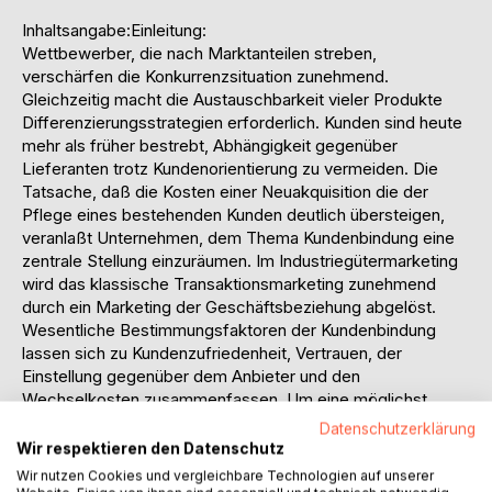
Inhaltsangabe:Einleitung:
Wettbewerber, die nach Marktanteilen streben,
verschärfen die Konkurrenzsituation zunehmend.
Gleichzeitig macht die Austauschbarkeit vieler Produkte
Differenzierungsstrategien erforderlich. Kunden sind heute
mehr als früher bestrebt, Abhängigkeit gegenüber
Lieferanten trotz Kundenorientierung zu vermeiden. Die
Tatsache, daß die Kosten einer Neuakquisition die der
Pflege eines bestehenden Kunden deutlich übersteigen,
veranlaßt Unternehmen, dem Thema Kundenbindung eine
zentrale Stellung einzuräumen. Im Industriegütermarketing
wird das klassische Transaktionsmarketing zunehmend
durch ein Marketing der Geschäftsbeziehung abgelöst.
Wesentliche Bestimmungsfaktoren der Kundenbindung
lassen sich zu Kundenzufriedenheit, Vertrauen, der
Einstellung gegenüber dem Anbieter und den
Wechselkosten zusammenfassen. Um eine möglichst
langanhaltende Geschäftsbeziehung zu etablieren, ist es
Datenschutzerklärung
notwendig, Kunden nachhaltig zufriedenzustellen, Vertrauen
Wir respektieren den Datenschutz
zu gewinnen und sie soweit möglich zu spezifischen
Wir nutzen Cookies und vergleichbare Technologien auf unserer
Investitionen zu veranlassen.