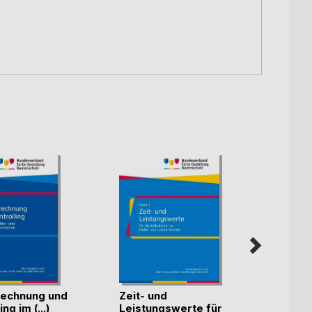
echnung und
Zeit- und
Künst
ng im (...)
Leistungswerte für