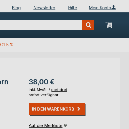
Blog
Newsletter
Hilfe
Mein Konto
Mein Wa
OTE %
ern
38,00 €
inkl. MwSt. /
portofrei
sofort verfügbar
IN DEN WARENKORB
Auf die Merkliste