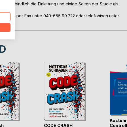
 unverbindlich die Einleitung und einige Seiten der Studie als
plom.de, per Fax unter 040-655 99 222 oder telefonisch unter
D
Kostenr
sh
CODE CRASH
Controlli