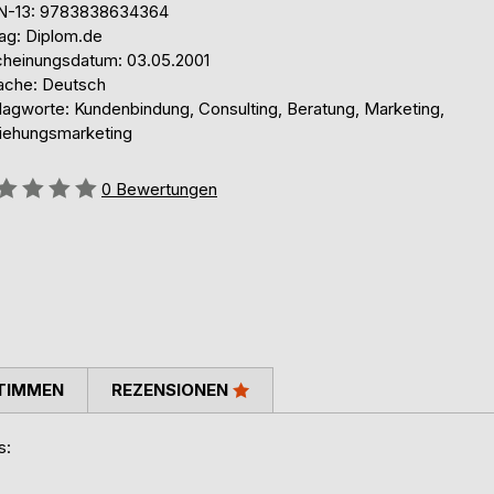
N-13: 9783838634364
lag: Diplom.de
cheinungsdatum: 03.05.2001
ache: Deutsch
lagworte: Kundenbindung, Consulting, Beratung, Marketing,
iehungsmarketing
ertung::
0
Bewertungen
TIMMEN
REZENSIONEN
is: