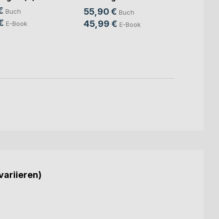
Intell
die K(...)
€
55,90 €
Buch
Buch
Mitte
Sven S
€
45,99 €
E-Book
E-Book
24,9
18,9
variieren)