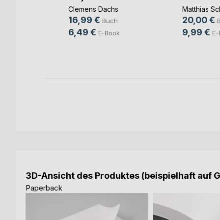
(...)
Clemens Dachs
Matthias Sc
ut
16,99 €
20,00 €
Buch
ch
6,49 €
9,99 €
E-Book
E-
ook
3D-Ansicht des Produktes (beispielhaft auf 
Paperback