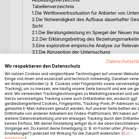
Tabellenverzeichnis
1.Die Wettbewerbssituation für Anbieter von Un
2.Die Notwendigkeit des Aufbaus dauerhafter Ge
Sicht
2.1.Die Beratungsleistung im Spiegel der Neuen In
2.2.Der Erklärungsbeitrag des Beziehungsmarket
3.Eine explorative empirische Analyse zur Rele
3.1.Die Konzeption der Untersuchung
3.2.Zum Stellenwert des Beziehungsmanagement 
Datenschutzerk
3.2.1.Die Struktur der Stichprobe
Wir respektieren den Datenschutz
3.2.2.Die Kundenbindung im Zielsystem der bef
Wir nutzen Cookies und vergleichbare Technologien auf unserer Website
3.3.Erscheinungsformen des Relationship-Market
Einige von ihnen sind essenziell und technisch notwendig. Daneben ver
wir Analysemethoden (z. B. Cookies oder Fingerprints sowie serverseitig
3.3.1.Zur Wirkung der Kundenbindung auf den unt
Tracking), um zu messen, wie häufig unsere Seite besucht und wie sie ge
3.3.2.Die existierenden Bindungsebenen bei Unt
wird. Wir verwenden Trackingtechnologien zu Marketingzwecken und se
3.3.3.Die Instrumente zum Aufbau und zur Pfleg
hierzu serverseitiges Tracking sowie auch Drittanbieter ein, wodurch ggf.
geräteübergreifend Cookies, Fingerprints, Tracking-Pixel, IP-Adressen s
3.4.Die Identifikation attraktiver Klienten
gehashte E-Mail-Adressen genutzt werden. Auf unserer Seite betten wir
4.Die Dualität des Relationship-Marketing bei U
Drittinhalte von anderen Anbietern ein (Video-Plattformen). Wir haben auf
5.Das kompetitive Verhalten der Beratungsuntern
weitere Datenverarbeitung und ein etwaiges Tracking durch den Drittanbi
Literaturverzeichnis
keinen Einfluss. Mit deiner Einstellung willigst du in die oben beschriebe
Vorgänge ein. Du kannst deine Einwilligung (z. B. im Footer unter „Privacy-
Anhang
Einstellungen“) jederzeit mit Wirkung für die Zukunft widerrufen. (
BoD-
Ehrenwörtliche Erklärung
Impressum
)