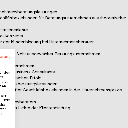
ternehmensberatungsleistungen
schäftsbeziehungen für Beratungsunternehmen aus theoretischer
stitutionenlehre
ing-Konzepts
vanz der Kundenbindung bei Unternehmensberatern
aus der Sicht ausgewählter Beratungsunternehmen
lärung
ragten Unternehmen
.
ing bei Business Consultants
wenden
es
ernehmerischen Erfolg
nutzt
ernehmensberatungsleistungen
tzen
e dauerhafter Geschäftsbeziehungen in der Unternehmenspraxis
owie
 zudem
nternehmensberatern
 die
ehmen im Lichte der Klientenbindung
eter
nen