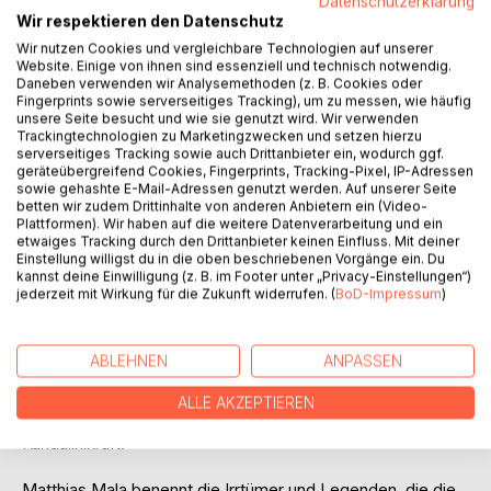
Datenschutzerklärung
Wir respektieren den Datenschutz
Wir nutzen Cookies und vergleichbare Technologien auf unserer
Website. Einige von ihnen sind essenziell und technisch notwendig.
Daneben verwenden wir Analysemethoden (z. B. Cookies oder
Fingerprints sowie serverseitiges Tracking), um zu messen, wie häufig
unsere Seite besucht und wie sie genutzt wird. Wir verwenden
Trackingtechnologien zu Marketingzwecken und setzen hierzu
BESCHREIBUNG
serverseitiges Tracking sowie auch Drittanbieter ein, wodurch ggf.
geräteübergreifend Cookies, Fingerprints, Tracking-Pixel, IP-Adressen
sowie gehashte E-Mail-Adressen genutzt werden. Auf unserer Seite
betten wir zudem Drittinhalte von anderen Anbietern ein (Video-
Kundalini ist Schöpfungskraft. Sie vermittelt tiefe
Plattformen). Wir haben auf die weitere Datenverarbeitung und ein
Einsichten. Sie erhellt und erleuchtet den Mystiker. Einmal
etwaiges Tracking durch den Drittanbieter keinen Einfluss. Mit deiner
geweckt gilt sie als Flamme der Glückseligkeit.
Einstellung willigst du in die oben beschriebenen Vorgänge ein. Du
kannst deine Einwilligung (z. B. im Footer unter „Privacy-Einstellungen“)
jederzeit mit Wirkung für die Zukunft widerrufen. (
BoD-Impressum
)
Mudras sind Handhaltungen und Siegel wie Schlüssel zu
himmlischen Sphären. Sie regen spirituelle Energien an und
bringen sie zum Fließen. Die Kundalini-Mudra ist eine
ABLEHNEN
ANPASSEN
Abfolge solcher Siegel als meditative Übung. Sie ist ein
weißmagisches Ritual, dank dem Sie die mächtigste
ALLE AKZEPTIEREN
spirituelle Energiequelle zum Fließen bringen: Ihre
Kundalinikraft.
Matthias Mala benennt die Irrtümer und Legenden, die die