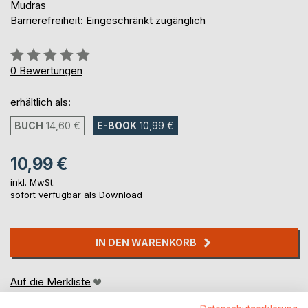
Mudras
Barrierefreiheit: Eingeschränkt zugänglich
Bewertung::
0%
0
Bewertungen
erhältlich als:
BUCH
14,60 €
E-BOOK
10,99 €
10,99 €
inkl. MwSt.
sofort verfügbar als Download
IN DEN WARENKORB
Auf die Merkliste
Titel bewerten