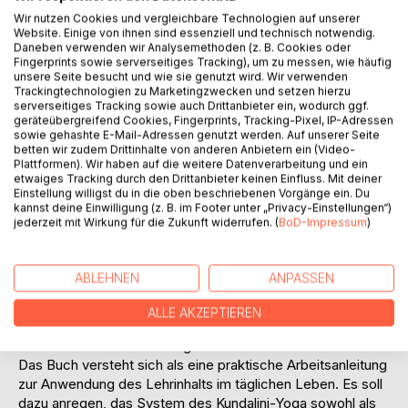
Wir nutzen Cookies und vergleichbare Technologien auf unserer
Website. Einige von ihnen sind essenziell und technisch notwendig.
Daneben verwenden wir Analysemethoden (z. B. Cookies oder
Fingerprints sowie serverseitiges Tracking), um zu messen, wie häufig
BESCHREIBUNG
unsere Seite besucht und wie sie genutzt wird. Wir verwenden
Trackingtechnologien zu Marketingzwecken und setzen hierzu
serverseitiges Tracking sowie auch Drittanbieter ein, wodurch ggf.
Die theoretischen Grundlagen zur Erweckung der im
geräteübergreifend Cookies, Fingerprints, Tracking-Pixel, IP-Adressen
Menschen ruhenden Schöpfungsenergie sind auch im
sowie gehashte E-Mail-Adressen genutzt werden. Auf unserer Seite
betten wir zudem Drittinhalte von anderen Anbietern ein (Video-
Abendland seit langem bekannt. Nicht bekannt sind die
Plattformen). Wir haben auf die weitere Datenverarbeitung und ein
praktischen Techniken, mit denen eine Mobilisierung der
etwaiges Tracking durch den Drittanbieter keinen Einfluss. Mit deiner
Kräfte erreicht werden kann. Der indische Lehrer Yogi
Einstellung willigst du in die oben beschriebenen Vorgänge ein. Du
kannst deine Einwilligung (z. B. im Footer unter „Privacy-Einstellungen“)
Bhajan ist bis heute der einzige Meister des Kundalini-Yoga
jederzeit mit Wirkung für die Zukunft widerrufen. (
BoD-Impressum
)
geblieben, der die praktischen Aspekte dieser Disziplin in
der westlichen Welt öffentlich unterrichtet.
Dieses Buch greift die uns bekannten, theoretischen
ABLEHNEN
ANPASSEN
Grundlagen auf und verbindet sie mit den praktischen
Lehren Yogi Bhajans zu einem umfassenden System, das
ALLE AKZEPTIEREN
intellektuell verstanden und durch illustrierte Übungen und
Meditationen in die Tat umgesetzt werden kann.
Das Buch versteht sich als eine praktische Arbeitsanleitung
zur Anwendung des Lehrinhalts im täglichen Leben. Es soll
dazu anregen, das System des Kundalini-Yoga sowohl als