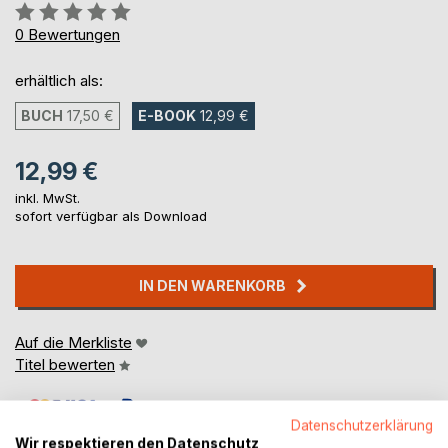
Bewertung::
0%
0
Bewertungen
erhältlich als:
BUCH
17,50 €
E-BOOK
12,99 €
12,99 €
inkl. MwSt.
sofort verfügbar als Download
IN DEN WARENKORB
Auf die Merkliste
Titel bewerten
Datenschutzerklärung
Wir respektieren den Datenschutz