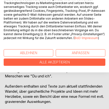
Trackingtechnologien zu Marketingzwecken und setzen hierzu
serverseitiges Tracking sowie auch Drittanbieter ein, wodurch ggf.
Die eigene Wahrheit jedes einzelnen von uns gilt es immer
geräteübergreifend Cookies, Fingerprints, Tracking-Pixel, IP-Adressen
zu berücksichtigen, das wusste man schon zur Zeit der
sowie gehashte E-Mail-Adressen genutzt werden. Auf unserer Seite
betten wir zudem Drittinhalte von anderen Anbietern ein (Video-
Templerorden.
Plattformen). Wir haben auf die weitere Datenverarbeitung und ein
etwaiges Tracking durch den Drittanbieter keinen Einfluss. Mit deiner
Da wir im "Jetzt" leben und nicht mehr in den vergangenen
Einstellung willigst du in die oben beschriebenen Vorgänge ein. Du
kannst deine Einwilligung (z. B. im Footer unter „Privacy-Einstellungen“)
Epochen, dürfen nun immer mehr Menschen Erfahrungen
jederzeit mit Wirkung für die Zukunft widerrufen. (
BoD-Impressum
)
mit der Kundalini (Heiliger Geist/Taube, Drachen-Kraft,
Vril/Ilu Kraft) machen.
ABLEHNEN
ANPASSEN
In früheren Zeiten war dies den Mystikern, die im Kloster
verweilten, vorbehalten. Doch heutzutage machen diese
ALLE AKZEPTIEREN
wundervolle, abenteuerliche und phasenweise sehr
anstrengende Reise mit der Kundalini, eben auch
Menschen wie "Du und ich".
Außerdem enthalten sind Texte zum aktuell stattfindenden
Wandel, über ganzheitliche Projekte und Ideen mit mehr
Herzliebe, sowie ein Bericht über eine neue Formel mit evtl.
gravierender Auswirkungen.