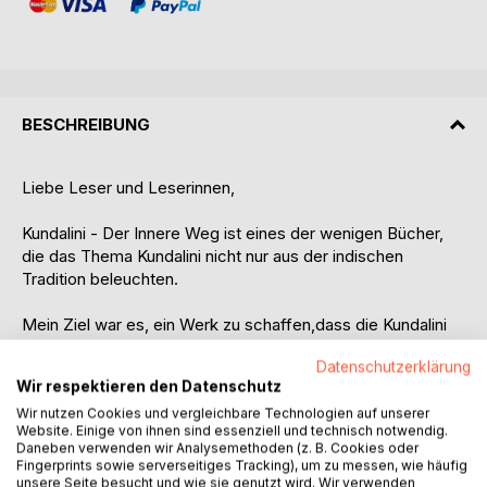
BESCHREIBUNG
Liebe Leser und Leserinnen,
Kundalini - Der Innere Weg ist eines der wenigen Bücher,
die das Thema Kundalini nicht nur aus der indischen
Tradition beleuchten.
Mein Ziel war es, ein Werk zu schaffen,dass die Kundalini
aus europäischer Sichtweise darstellt und auch meine
Datenschutzerklärung
eigene, vielfältige Erfahrung miteinbezieht.
Wir respektieren den Datenschutz
Wir nutzen Cookies und vergleichbare Technologien auf unserer
Da jeder Mensch seine eigene Wahrheit in sich trägt, war
Website. Einige von ihnen sind essenziell und technisch notwendig.
mir wichtig, nicht nur meine eigene Sichtweise
Daneben verwenden wir Analysemethoden (z. B. Cookies oder
aufzuzeigen, sondern auch Berichte von anderen
Fingerprints sowie serverseitiges Tracking), um zu messen, wie häufig
Menschen mit Kundalini Erfahrungen einzubinden.
unsere Seite besucht und wie sie genutzt wird. Wir verwenden