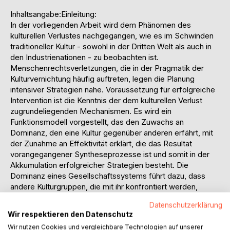
Inhaltsangabe:Einleitung:
In der vorliegenden Arbeit wird dem Phänomen des
kulturellen Verlustes nachgegangen, wie es im Schwinden
traditioneller Kultur - sowohl in der Dritten Welt als auch in
den Industrienationen - zu beobachten ist.
Menschenrechtsverletzungen, die in der Pragmatik der
Kulturvernichtung häufig auftreten, legen die Planung
intensiver Strategien nahe. Voraussetzung für erfolgreiche
Intervention ist die Kenntnis der dem kulturellen Verlust
zugrundeliegenden Mechanismen. Es wird ein
Funktionsmodell vorgestellt, das den Zuwachs an
Dominanz, den eine Kultur gegenüber anderen erfährt, mit
der Zunahme an Effektivität erklärt, die das Resultat
vorangegangener Syntheseprozesse ist und somit in der
Akkumulation erfolgreicher Strategien besteht. Die
Dominanz eines Gesellschaftssystems führt dazu, dass
andere Kulturgruppen, die mit ihr konfrontiert werden,
zunächst als Subsystem angekoppelt werden, bevor sie
Datenschutzerklärung
ihre Auflösung erfahren. Bei der Analyse der Prozesse auf
Wir respektieren den Datenschutz
feldtheoretischer sowie auf individueller Ebene kommt der
Wir nutzen Cookies und vergleichbare Technologien auf unserer
kulturellen Semiotik ein hoher Erklärungswert hinsichtlich