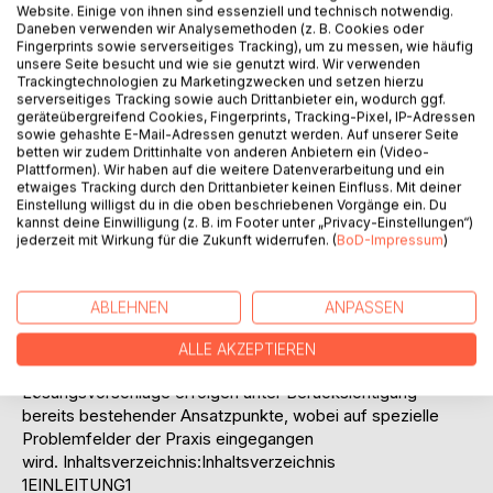
Website. Einige von ihnen sind essenziell und technisch notwendig.
Transport und Zerstörung kultureller Information zu. Aus
Daneben verwenden wir Analysemethoden (z. B. Cookies oder
kognitionspsychologischer Perspektive impliziert dies
Fingerprints sowie serverseitiges Tracking), um zu messen, wie häufig
unsere Seite besucht und wie sie genutzt wird. Wir verwenden
gleichzeitig Prozesse der symbolischen Selbstergänzung,
Trackingtechnologien zu Marketingzwecken und setzen hierzu
mit denen seitens der Dominierten versucht wird, die
serverseitiges Tracking sowie auch Drittanbieter ein, wodurch ggf.
Distanz zur Dominanzkultur zu überbrücken, wobei jedoch
geräteübergreifend Cookies, Fingerprints, Tracking-Pixel, IP-Adressen
sowie gehashte E-Mail-Adressen genutzt werden. Auf unserer Seite
bisher benutzte Kulturelemente gelöscht werden. Die
betten wir zudem Drittinhalte von anderen Anbietern ein (Video-
Interventionsplanung geschieht in der Orientierung am
Plattformen). Wir haben auf die weitere Datenverarbeitung und ein
ursprünglichen kulturellen Speicher, sofern dieser noch
etwaiges Tracking durch den Drittanbieter keinen Einfluss. Mit deiner
Einstellung willigst du in die oben beschriebenen Vorgänge ein. Du
besteht oder rekonstruierbar ist, um eine Stabilisierung
kannst deine Einwilligung (z. B. im Footer unter „Privacy-Einstellungen“)
durch gegenläufige Maßnahmen zu erreichen. Aspekte der
jederzeit mit Wirkung für die Zukunft widerrufen. (
BoD-Impressum
)
ethisch-moralischen Legitimität von
Interventionsmaßnahmen werden ebenso diskutiert wie
Probleme hinsichtlich der Durchführung, die sich aus Tabus
ABLEHNEN
ANPASSEN
der Dominanzkultur ergeben. Es wird auf Gefahren
hingewiesen, die in der infrastrukturellen Einbindung liegen,
ALLE AKZEPTIEREN
sofern Dominanzeffekte nicht ausgeschaltet sind.
Lösungsvorschläge erfolgen unter Berücksichtigung
bereits bestehender Ansatzpunkte, wobei auf spezielle
Problemfelder der Praxis eingegangen
wird. Inhaltsverzeichnis:Inhaltsverzeichnis
1EINLEITUNG1