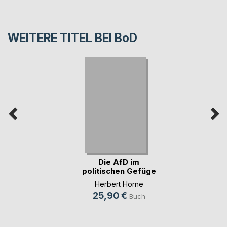
WEITERE TITEL BEI
BoD
Die AfD im
politischen Gefüge
der (...)
Herbert Horne
25,90 €
Buch