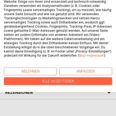
Website. Einige von ihnen sind essenziell und technisch notwendig.
Daneben verwenden wir Analysemethoden (z. B. Cookies oder
Fingerprints sowie serverseitiges Tracking), um zu messen, wie häufig
BESCHREIBUNG
unsere Seite besucht und wie sie genutzt wird. Wir verwenden
Trackingtechnologien zu Marketingzwecken und setzen hierzu
serverseitiges Tracking sowie auch Drittanbieter ein, wodurch ggf.
geräteübergreifend Cookies, Fingerprints, Tracking-Pixel, IP-Adressen
Wie es einer ganz normalen Hauskatze ergeht, wenn sie
sowie gehashte E-Mail-Adressen genutzt werden. Auf unserer Seite
wegen widriger Umstände aus dem Allgäu nach Berlin
betten wir zudem Drittinhalte von anderen Anbietern ein (Video-
übersiedeln muss und seit etlichen Jahren dort lebt, das
Plattformen). Wir haben auf die weitere Datenverarbeitung und ein
etwaiges Tracking durch den Drittanbieter keinen Einfluss. Mit deiner
erzählt TIGER allen, die es wissen wollen und die
Einstellung willigst du in die oben beschriebenen Vorgänge ein. Du
Samtpfoten lieben.
kannst deine Einwilligung (z. B. im Footer unter „Privacy-Einstellungen“)
jederzeit mit Wirkung für die Zukunft widerrufen. (
BoD-Impressum
)
AUTOR/IN
ABLEHNEN
ANPASSEN
PRESSESTIMMEN
ALLE AKZEPTIEREN
REZENSIONEN