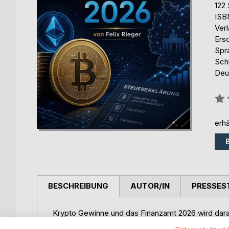
122 
ISB
Ver
Ers
Spr
Sch
Deu
Bew
0%
erhä
BESCHREIBUNG
AUTOR/IN
PRESSES
Krypto Gewinne und das Finanzamt 2026 wird dara
Transaktionsdaten künftig automatisch an die Finan