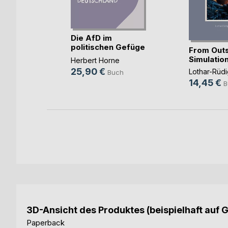
der
Die AfD im
politischen Gefüge
From Outs
der (...)
Simulatio
ckard
Herbert Horne
ohm
25,90 €
Lothar-Rüdi
Buch
ch
14,45 €
B
3D-Ansicht des Produktes (beispielhaft auf 
Paperback