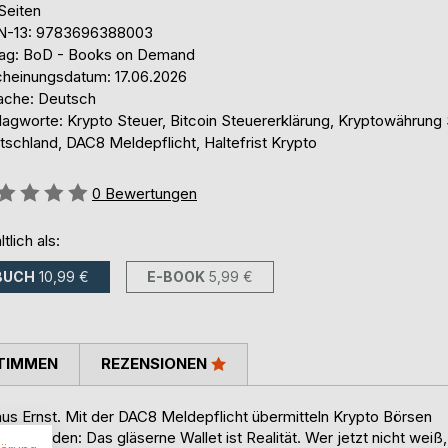
Seiten
N-13: 9783696388003
lag: BoD - Books on Demand
cheinungsdatum: 17.06.2026
ache: Deutsch
lagworte: Krypto Steuer, Bitcoin Steuererklärung, Kryptowährung
tschland, DAC8 Meldepflicht, Haltefrist Krypto
ertung::
0
Bewertungen
ltlich als:
BUCH
10,99 €
E-BOOK
5,99 €
TIMMEN
REZENSIONEN
us Ernst. Mit der DAC8 Meldepflicht übermitteln Krypto Börsen
zbehörden: Das gläserne Wallet ist Realität. Wer jetzt nicht weiß,