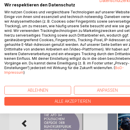
Datenschutzerk
wie Bitcoin & Co. in Deutschland besteuert werden
Wir respektieren den Datenschutz
Dieser verständliche Ratgeber bringt Ordnung ins
Wir nutzen Cookies und vergleichbare Technologien auf unserer Website
einjährige Haltefrist dein stärkster Steuerhebel is
Einige von ihnen sind essenziell und technisch notwendig. Daneben ver
funktionieren, wann ein Coin Tausch Steuer auslös
wir Analysemethoden (z. B. Cookies oder Fingerprints sowie serverseitig
Tracking), um zu messen, wie häufig unsere Seite besucht und wie sie ge
behandelt werden.
wird. Wir verwenden Trackingtechnologien zu Marketingzwecken und se
Mit drei komplett durchgerechneten Musterfällen, e
hierzu serverseitiges Tracking sowie auch Drittanbieter ein, wodurch ggf.
SO Feld für Feld), legalen Sparstrategien, Checkli
geräteübergreifend Cookies, Fingerprints, Tracking-Pixel, IP-Adressen s
gehashte E-Mail-Adressen genutzt werden. Auf unserer Seite betten wir
BMF Schreiben, BFH Rechtsprechung und DAC8.
Drittinhalte von anderen Anbietern ein (Video-Plattformen). Wir haben auf
weitere Datenverarbeitung und ein etwaiges Tracking durch den Drittanbi
keinen Einfluss. Mit deiner Einstellung willigst du in die oben beschriebe
Vorgänge ein. Du kannst deine Einwilligung (z. B. im Footer unter „Privacy-
Einstellungen“) jederzeit mit Wirkung für die Zukunft widerrufen. (
BoD-
WEITERE TITEL BEI
Bo
Impressum
)
ABLEHNEN
ANPASSEN
ALLE AKZEPTIEREN