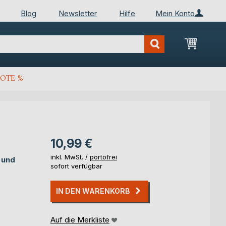
Blog
Newsletter
Hilfe
Mein Konto
Mein Wa
OTE %
10,99 €
inkl. MwSt. /
portofrei
 und
sofort verfügbar
IN DEN WARENKORB
Auf die Merkliste