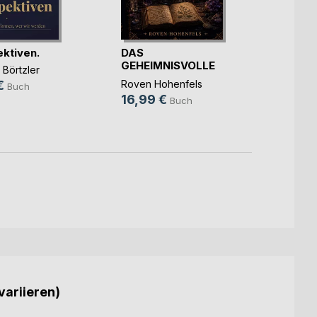
ktiven.
DAS
Sie w
GEHEIMNISVOLLE
Die Bi
 Börtzler
BUCH DER MAGIE
Hans-W
€
Roven Hohenfels
Buch
5,99
16,99 €
Buch
variieren)