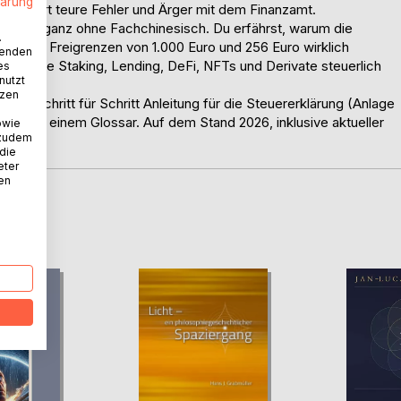
lärung
, riskiert teure Fehler und Ärger mit dem Finanzamt.
 Chaos, ganz ohne Fachchinesisch. Du erfährst, warum die
.
t, wie die Freigrenzen von 1.000 Euro und 256 Euro wirklich
wenden
t und wie Staking, Lending, DeFi, NFTs und Derivate steuerlich
es
nutzt
tzen
iner Schritt für Schritt Anleitung für die Steuererklärung (Anlage
sten und einem Glossar. Auf dem Stand 2026, inklusive aktueller
owie
 zudem
 die
eter
nen
D