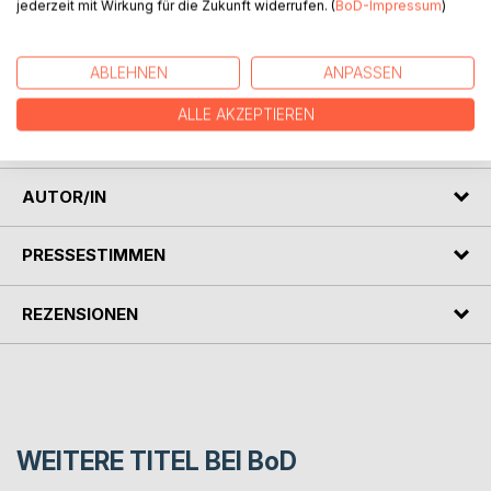
jederzeit mit Wirkung für die Zukunft widerrufen. (
BoD-Impressum
)
entgleiten drohen. Nichts ist, wie es scheint, und am Ende
steht eine Wahrheit, die alles verändert.
ABLEHNEN
ANPASSEN
HINWEIS:
Hardcover, hochwertige Ausstattung: Fadenbindung,
ALLE AKZEPTIEREN
Brillantdruck.
AUTOR/IN
PRESSESTIMMEN
REZENSIONEN
WEITERE TITEL BEI
BoD