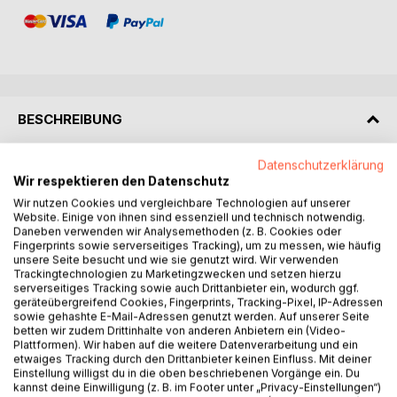
BESCHREIBUNG
Datenschutzerklärung
Gefangen in einem nebelumwobenen Schloss im Schnee,
Wir respektieren den Datenschutz
ohne jede Erinnerung an seine Vergangenheit, schmiedet
Wir nutzen Cookies und vergleichbare Technologien auf unserer
der Erzähler heimlich Fluchtpläne. Doch wie entkommt man
Website. Einige von ihnen sind essenziell und technisch notwendig.
einem streng bewachten Ort, wenn man nicht einmal weiß,
Daneben verwenden wir Analysemethoden (z. B. Cookies oder
wer man ist? Der Drang, der beklemmenden Isolation zu
Fingerprints sowie serverseitiges Tracking), um zu messen, wie häufig
unsere Seite besucht und wie sie genutzt wird. Wir verwenden
entfliehen, treibt den Erzähler an - auch wenn die Flucht ihn
Trackingtechnologien zu Marketingzwecken und setzen hierzu
immer tiefer in die düsteren Winkel des Schlosses führt.
serverseitiges Tracking sowie auch Drittanbieter ein, wodurch ggf.
Rätselhafte Begegnungen, magische Paranoia und ein
geräteübergreifend Cookies, Fingerprints, Tracking-Pixel, IP-Adressen
sowie gehashte E-Mail-Adressen genutzt werden. Auf unserer Seite
labyrinthisches Spiel aus Schein und Wirklichkeit werfen
betten wir zudem Drittinhalte von anderen Anbietern ein (Video-
die Frage auf: Was ist hier real, und was nur eine Illusion?
Plattformen). Wir haben auf die weitere Datenverarbeitung und ein
Die Suche nach dem Ursprung seiner verlorenen
etwaiges Tracking durch den Drittanbieter keinen Einfluss. Mit deiner
Einstellung willigst du in die oben beschriebenen Vorgänge ein. Du
Erinnerungen wird für den Erzähler zu einem bizarren und
kannst deine Einwilligung (z. B. im Footer unter „Privacy-Einstellungen“)
bedrohlichen Puzzle, dessen Teile ihm ständig zu