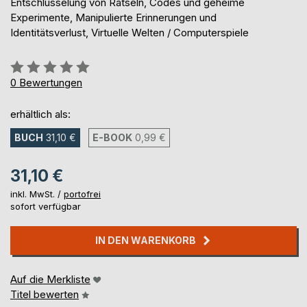
Entschlüsselung von Rätseln, Codes und geheime
Experimente, Manipulierte Erinnerungen und
Identitätsverlust, Virtuelle Welten / Computerspiele
Bewertung::
0%
0
Bewertungen
erhältlich als:
BUCH
31,10 €
E-BOOK
0,99 €
31,10 €
inkl. MwSt. /
portofrei
sofort verfügbar
IN DEN WARENKORB
Auf die Merkliste
Titel bewerten