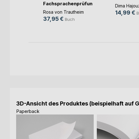
Fachsprachenprüfung
Dima Hajou
Me(...)
Rosa von Trautheim
14,99 €
B
ch
37,95 €
Buch
3D-Ansicht des Produktes (beispielhaft auf 
Paperback