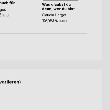
uch für
Was glaubst du
Andrea
s(...)
denn, wer du bist
nges
14,9
€
Claudia Herget
Buch
19,90 €
Buch
variieren)