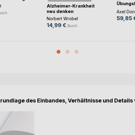
Übungsb
Alzheimer-Krankheit
z
MTR Ioni
neu denken
Axel Do
uch
59,85 
Norbert Wrobel
14,99 €
Buch
Grundlage des Einbandes, Verhältnisse und Details 