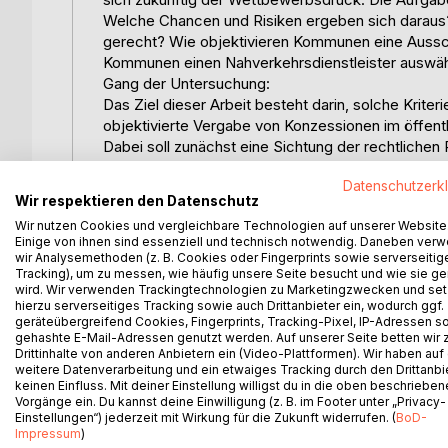
Welche Chancen und Risiken ergeben sich darau
gerecht? Wie objektivieren Kommunen eine Aussch
Kommunen einen Nahverkehrsdienstleister auswä
Gang der Untersuchung:
Das Ziel dieser Arbeit besteht darin, solche Kriter
objektivierte Vergabe von Konzessionen im öffe
Dabei soll zunächst eine Sichtung der rechtliche
Ausschreibungskriterien nicht verletzt bzw. gesp
Datenschutzerk
Personenbeförderungsrecht werden diskutiert und
Wir respektieren den Datenschutz
Darüber hinaus ermöglicht diese Vorgehensweise 
Wir nutzen Cookies und vergleichbare Technologien auf unserer Website
Behörden.
Einige von ihnen sind essenziell und technisch notwendig. Daneben ver
In einem nächsten Schritt wird der heutige Stand
wir Analysemethoden (z. B. Cookies oder Fingerprints sowie serverseitig
der Betroffenen zur Sprache. Insbesondere wird
Tracking), um zu messen, wie häufig unsere Seite besucht und wie sie ge
wird. Wir verwenden Trackingtechnologien zu Marketingzwecken und se
bzw. welche Vorbehalte oder Kritikpunkte besteh
hierzu serverseitiges Tracking sowie auch Drittanbieter ein, wodurch ggf.
Im Anschluß daran werden Kriterien für die Konze
geräteübergreifend Cookies, Fingerprints, Tracking-Pixel, IP-Adressen s
Unterscheidung in eigenwirtschaftliche und gemei
gehashte E-Mail-Adressen genutzt werden. Auf unserer Seite betten wir
Drittinhalte von anderen Anbietern ein (Video-Plattformen). Wir haben auf
Vorgehen liegt in dem bindenden Charakter des 
weitere Datenverarbeitung und ein etwaiges Tracking durch den Drittanbi
Die Kriterien für die Genehmigung eigenwirtschaftli
keinen Einfluss. Mit deiner Einstellung willigst du in die oben beschriebe
Diese sollen dargestellt und kritisch beleuchtet w
Vorgänge ein. Du kannst deine Einwilligung (z. B. im Footer unter „Privacy-
Einstellungen“) jederzeit mit Wirkung für die Zukunft widerrufen. (
BoD-
Dagegen bestehen bei den Kriterien für Genehmigu
Impressum
)
Vorgaben noch nicht. Hier wird die Erarbeitung mö