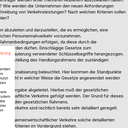
s? Wie werden die Unternehmen den neuen Anforderungen
reibung von Verkehrsleistungen? Nach welchen Kriterien sollen
hlen?
ien abzuleiten und darzustellen, die es ermöglichen, eine
ntlichen Personennahverkehr vorzunehmen.
n Rahmenbedingungen erfolgen, da diese durch die
rengt werden dürfen. Einschlägige Gesetze zum
lärung
 zur Erläuterung verwendeter Schlüsselbegriffe herangezogen.
die Darstellung des Handlungsrahmens der zuständigen
.
wenden
 der Regionalisierung beleuchtet. Hier kommen die Standpunkte
es
 untersucht in welcher Weise die Gesetze angewendet werden
nutzt
tzen
en.
ssionsvergabe abgeleitet. Hierbei muß der gesetzlichen
owie
nwirtschaftliche Verkehre gefolgt werden. Der Grund für dieses
 zudem
 die
bestehenden gesetzlichen Rahmens.
eter
cher Verkehre sind rechtlich bereits sehr detailliert geregelt.
nen
erden.
ngen gemeinwirtschaftlicher Verkehre solche detaillierten
glicher Kriterien im Vordergrund stehen.