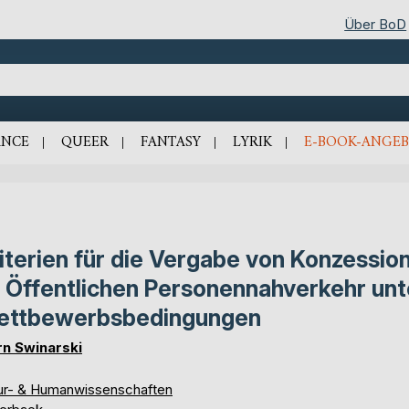
Über BoD
NCE
QUEER
FANTASY
LYRIK
E-BOOK-ANGEB
iterien für die Vergabe von Konzessio
 Öffentlichen Personennahverkehr unt
ettbewerbsbedingungen
rn Swinarski
ur- & Humanwissenschaften