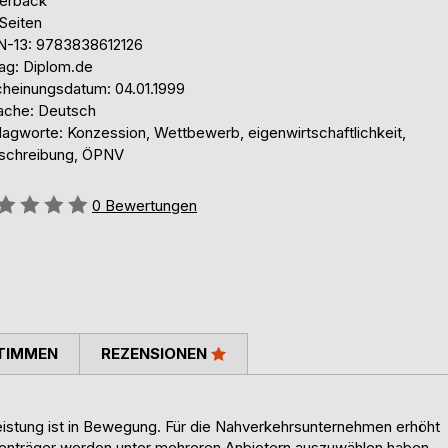
erback
Seiten
N-13: 9783838612126
lag: Diplom.de
cheinungsdatum: 04.01.1999
ache: Deutsch
lagworte: Konzession, Wettbewerb, eigenwirtschaftlichkeit,
schreibung, ÖPNV
ertung::
0
Bewertungen
TIMMEN
REZENSIONEN
eistung ist in Bewegung. Für die Nahverkehrsunternehmen erhöht
enträger werden unter mehreren Anbietern auszuwählen haben.