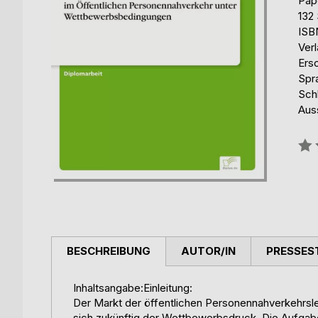
Pap
132 
ISB
Ver
Ers
Spr
Sch
Aus
Bew
0%
BESCHREIBUNG
AUTOR/IN
PRESSES
Inhaltsangabe:Einleitung:
Der Markt der öffentlichen Personennahverkehrsl
sich zukünftig der Wettbewerbsdruck. Die Aufgab