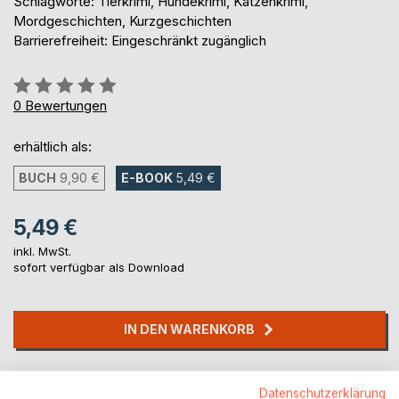
Schlagworte: Tierkrimi, Hundekrimi, Katzenkrimi,
Mordgeschichten, Kurzgeschichten
Barrierefreiheit: Eingeschränkt zugänglich
Bewertung::
0%
0
Bewertungen
erhältlich als:
BUCH
9,90 €
E-BOOK
5,49 €
5,49 €
inkl. MwSt.
sofort verfügbar als Download
IN DEN WARENKORB
Auf die Merkliste
Datenschutzerklärung