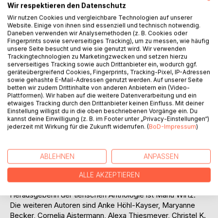
Titel bewerten
Wir respektieren den Datenschutz
Wir nutzen Cookies und vergleichbare Technologien auf unserer
Website. Einige von ihnen sind essenziell und technisch notwendig.
Daneben verwenden wir Analysemethoden (z. B. Cookies oder
Fingerprints sowie serverseitiges Tracking), um zu messen, wie häufig
unsere Seite besucht und wie sie genutzt wird. Wir verwenden
Trackingtechnologien zu Marketingzwecken und setzen hierzu
serverseitiges Tracking sowie auch Drittanbieter ein, wodurch ggf.
geräteübergreifend Cookies, Fingerprints, Tracking-Pixel, IP-Adressen
BESCHREIBUNG
sowie gehashte E-Mail-Adressen genutzt werden. Auf unserer Seite
betten wir zudem Drittinhalte von anderen Anbietern ein (Video-
Plattformen). Wir haben auf die weitere Datenverarbeitung und ein
Sie schleichen auf Samtpfoten zum Tatort. Ihre
etwaiges Tracking durch den Drittanbieter keinen Einfluss. Mit deiner
Einstellung willigst du in die oben beschriebenen Vorgänge ein. Du
Knopfaugen erblicken vom Himmel das Grauen. Mit feinen
kannst deine Einwilligung (z. B. im Footer unter „Privacy-Einstellungen“)
Nasen wittern sie die Angst und Wut der Täter. Die Haut ist
jederzeit mit Wirkung für die Zukunft widerrufen. (
BoD-Impressum
)
haarig, schuppig, borstig, streichelweich oder glänzend
gefiedert. In den Köpfen der Tiere drehen sich die
Gedanken um Hunger, Rache, Gerechtigkeit – und Mord!
ABLEHNEN
ANPASSEN
Acht tierisch spannende Kurzgeschichten warten auf Sie,
geschrieben von erfahrenen Autoren und so bunt wie das
ALLE AKZEPTIEREN
Kleid eines Schmetterlings.
Herausgeberin der tierischen Anthologie ist Manu Wirtz.
Die weiteren Autoren sind Anke Höhl-Kayser, Maryanne
Becker, Cornelia Aistermann, Alexa Thiesmeyer, Christel K.