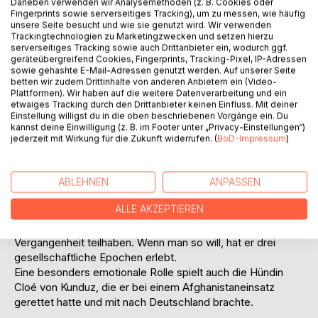
Daneben verwenden wir Analysemethoden (z. B. Cookies oder
Fingerprints sowie serverseitiges Tracking), um zu messen, wie häufig
unsere Seite besucht und wie sie genutzt wird. Wir verwenden
Trackingtechnologien zu Marketingzwecken und setzen hierzu
serverseitiges Tracking sowie auch Drittanbieter ein, wodurch ggf.
geräteübergreifend Cookies, Fingerprints, Tracking-Pixel, IP-Adressen
sowie gehashte E-Mail-Adressen genutzt werden. Auf unserer Seite
betten wir zudem Drittinhalte von anderen Anbietern ein (Video-
Plattformen). Wir haben auf die weitere Datenverarbeitung und ein
BESCHREIBUNG
etwaiges Tracking durch den Drittanbieter keinen Einfluss. Mit deiner
Einstellung willigst du in die oben beschriebenen Vorgänge ein. Du
kannst deine Einwilligung (z. B. im Footer unter „Privacy-Einstellungen“)
Erst im Alter von 68 Jahren erfuhr Wolfgang Petzold, dass
jederzeit mit Wirkung für die Zukunft widerrufen. (
BoD-Impressum
)
sein leiblicher Vater ein serbischer Kriegsgefangener war.
Diese Tatsache erklärt auch seine zeitweiligen
Alkoholprobleme, mit denen er sich offensiv
ABLEHNEN
ANPASSEN
auseinandersetzte.
ALLE AKZEPTIEREN
Er rechnet schonungslos mit seinen eigenen Fehlern ab und
lässt uns in beeindruckender Weise an seiner Reise in die
Vergangenheit teilhaben. Wenn man so will, hat er drei
gesellschaftliche Epochen erlebt.
Eine besonders emotionale Rolle spielt auch die Hündin
Cloé von Kunduz, die er bei einem Afghanistaneinsatz
gerettet hatte und mit nach Deutschland brachte.