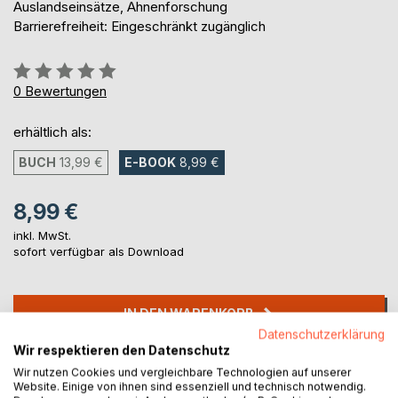
Auslandseinsätze, Ahnenforschung
Barrierefreiheit: Eingeschränkt zugänglich
Bewertung::
0%
0
Bewertungen
erhältlich als:
BUCH
13,99 €
E-BOOK
8,99 €
8,99 €
inkl. MwSt.
sofort verfügbar als Download
IN DEN WARENKORB
Datenschutzerklärung
Wir respektieren den Datenschutz
Auf die Merkliste
Wir nutzen Cookies und vergleichbare Technologien auf unserer
Titel bewerten
Website. Einige von ihnen sind essenziell und technisch notwendig.