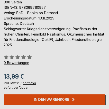
300 Seiten
ISBN-13: 9783695110957
Verlag: BoD - Books on Demand
Erscheinungsdatum: 13.11.2025
Sprache: Deutsch
Schlagworte: Kriegsdienstverweigerung, Pazifismus der
frühen Christen, Feindbild Pazifismus, Ökumenisches Institut
für Friedenstheologie (OekIF), Jahrbuch Friedenstheologie
2025
Bewertung::
0%
0
Bewertungen
13,99 €
inkl. MwSt. /
portofrei
sofort verfügbar
IN DEN WARENKORB