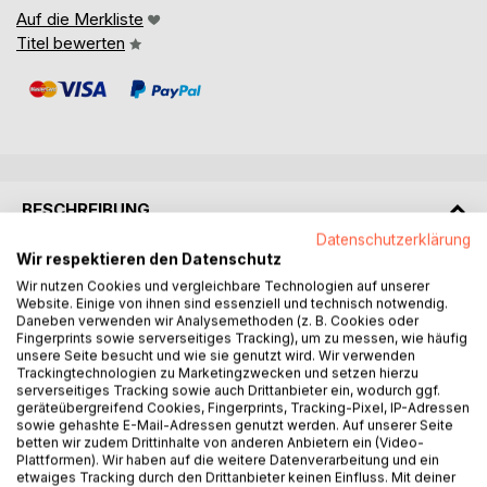
Auf die Merkliste
Titel bewerten
BESCHREIBUNG
Datenschutzerklärung
Wir respektieren den Datenschutz
Das vierte Jahrbuch des Ökumenischen Instituts für
Wir nutzen Cookies und vergleichbare Technologien auf unserer
Friedenstheologie (OekIF) dokumentiert Beiträge der
Website. Einige von ihnen sind essenziell und technisch notwendig.
Sommerseminare 2023 und 2024, die unter den Titeln
Daneben verwenden wir Analysemethoden (z. B. Cookies oder
Fingerprints sowie serverseitiges Tracking), um zu messen, wie häufig
"Feindbild Pazifismus" bzw. "Kirche, Konstantin und
unsere Seite besucht und wie sie genutzt wird. Wir verwenden
Kriegsdienstverweigerung" standen. Einen Schwerpunkt
Trackingtechnologien zu Marketingzwecken und setzen hierzu
bilden verschiedene Arbeiten, die der komplexen
serverseitiges Tracking sowie auch Drittanbieter ein, wodurch ggf.
Geschichte der Kriegsdienstverweigerung in den einzelnen
geräteübergreifend Cookies, Fingerprints, Tracking-Pixel, IP-Adressen
sowie gehashte E-Mail-Adressen genutzt werden. Auf unserer Seite
Kirchen und Konfessionen nachgehen. Hinzukommen
betten wir zudem Drittinhalte von anderen Anbietern ein (Video-
Aufsätze und Thesen, die das Verhältnis von Kirche und
Plattformen). Wir haben auf die weitere Datenverarbeitung und ein
Staat beleuchten, auch in Bezug auf die Ukraine und in
etwaiges Tracking durch den Drittanbieter keinen Einfluss. Mit deiner