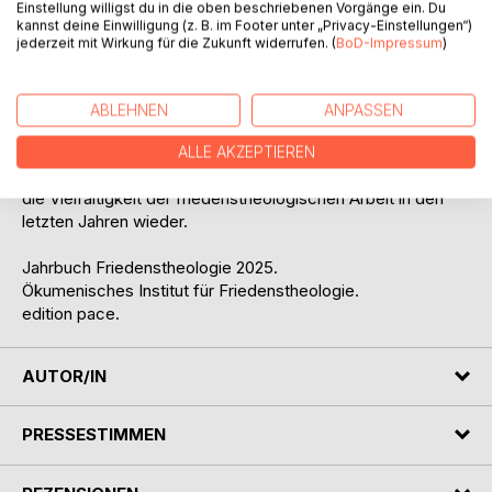
Einstellung willigst du in die oben beschriebenen Vorgänge ein. Du
Bezug auf Russland. In zwei ausführlichen
kannst deine Einwilligung (z. B. im Footer unter „Privacy-Einstellungen“)
Forschungsüberblicken wird zudem nach der Gewaltfreiheit
jederzeit mit Wirkung für die Zukunft widerrufen. (
BoD-Impressum
)
im frühen Christentum gefragt.
Wie Friedenstheologie praktisch werden kann, zeigt die
Rubrik "Vision und Praxis"; was an Arbeit noch bevorsteht,
ABLEHNEN
ANPASSEN
wird unter "Projekten" angezeigt. Seinen Abschluss findet
dieses Jahrbuch wiederum mit einer Reihe von
ALLE AKZEPTIEREN
ausführlichen Rezensionen; auch diese spiegeln auf ihre Art
die Vielfältigkeit der friedenstheologischen Arbeit in den
letzten Jahren wieder.
Jahrbuch Friedenstheologie 2025.
Ökumenisches Institut für Friedenstheologie.
edition pace.
AUTOR/IN
PRESSESTIMMEN