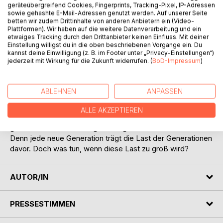
Kinder! Unsere Zukunft! Zahlreiche dunkle Einflüsse dringen
geräteübergreifend Cookies, Fingerprints, Tracking-Pixel, IP-Adressen
heutzutage ins Bewusstsein unserer jüngsten
sowie gehashte E-Mail-Adressen genutzt werden. Auf unserer Seite
betten wir zudem Drittinhalte von anderen Anbietern ein (Video-
Erdbewohner*innen. Social Media und Fake News sowie
Plattformen). Wir haben auf die weitere Datenverarbeitung und ein
Umweltverschmutzung, Krieg und Zerstörung breiten sich
etwaiges Tracking durch den Drittanbieter keinen Einfluss. Mit deiner
aus. Was macht das mit unseren kleinsten
Einstellung willigst du in die oben beschriebenen Vorgänge ein. Du
kannst deine Einwilligung (z. B. im Footer unter „Privacy-Einstellungen“)
Mitbewohnern/innen sprich unserer Zukunft? Machtlose
jederzeit mit Wirkung für die Zukunft widerrufen. (
BoD-Impressum
)
Erzieher*innen, politisches Versagen und Eltern, die mit
ihren eigenen Problemen genug zu tun haben, tragen nicht
positiv zur Situation bei. Doch wie kann das Schlimmste
ABLEHNEN
ANPASSEN
verhindert werden? Wenn unsere Kinder untergehen, wird
unsere Welt mit ihnen sterben.
ALLE AKZEPTIEREN
Dieses Buch zeigt, wie die normale Welt schneller als
gedacht aus dem Gleichgewicht gebracht werden kann.
Denn jede neue Generation trägt die Last der Generationen
davor. Doch was tun, wenn diese Last zu groß wird?
AUTOR/IN
PRESSESTIMMEN