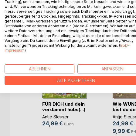
Tracking), um zu messen, wie häufig unsere Seite besucht und wie sie ge
wird. Wir verwenden Trackingtechnologien zu Marketingzwecken und se
hierzu serverseitiges Tracking sowie auch Drittanbieter ein, wodurch ggf.
geräteübergreifend Cookies, Fingerprints, Tracking-Pixel, IP-Adressen s
WEITERE TITEL BEI
Bo
gehashte E-Mail-Adressen genutzt werden. Auf unserer Seite betten wir
Drittinhalte von anderen Anbietern ein (Video-Plattformen). Wir haben auf
weitere Datenverarbeitung und ein etwaiges Tracking durch den Drittanbi
keinen Einfluss. Mit deiner Einstellung willigst du in die oben beschriebe
Vorgänge ein. Du kannst deine Einwilligung (z. B. im Footer unter „Privacy-
Einstellungen“) jederzeit mit Wirkung für die Zukunft widerrufen. (
BoD-
Impressum
)
ABLEHNEN
ANPASSEN
ALLE AKZEPTIEREN
Straße
FÜR DICH und dein
Wie WUN
verdammt hübs(...)
bist du de
Antje Sleuser
Antje Sleus
ch
24,99 €
24,99 €
Buch
9,99 €
E-