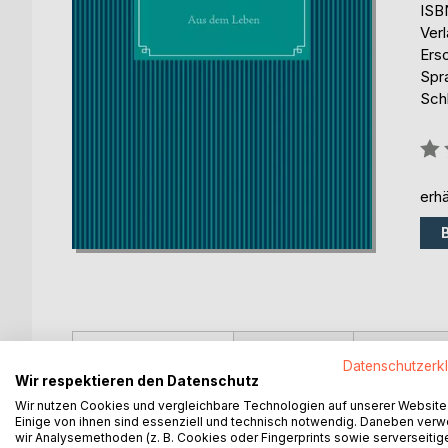
ISB
Ver
Ers
Spr
Sch
Bew
0%
erhä
BESCHREIBUNG
AUTOR/IN
PRESSES
Datenschutzerk
Wir respektieren den Datenschutz
Gedichte vom und für das Leben. Mal traurig, mal
Wir nutzen Cookies und vergleichbare Technologien auf unserer Website
Einige von ihnen sind essenziell und technisch notwendig. Daneben ver
Krebsstation, vom Engel im BMW......
wir Analysemethoden (z. B. Cookies oder Fingerprints sowie serverseitig