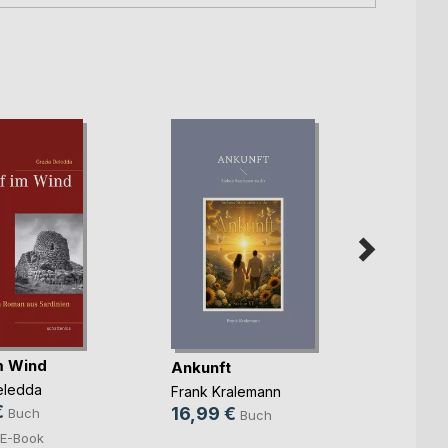
im Wind
Ankunft
Trost
eledda
Frank Kralemann
Frank 
€
16,99 €
16,9
Buch
Buch
E-Book