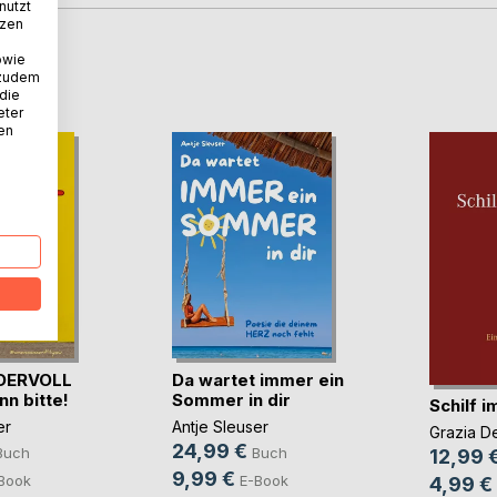
nutzt
tzen
owie
D
 zudem
 die
eter
nen
DERVOLL
Da wartet immer ein
nn bitte!
Sommer in dir
Schilf 
er
Antje Sleuser
Grazia D
24,99 €
Buch
Buch
12,99 
9,99 €
Book
E-Book
4,99 €