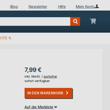
Blog
Newsletter
Hilfe
Mein Konto
Mein Wa
OTE %
7,99 €
inkl. MwSt. /
portofrei
sofort verfügbar
IN DEN WARENKORB
Auf die Merkliste