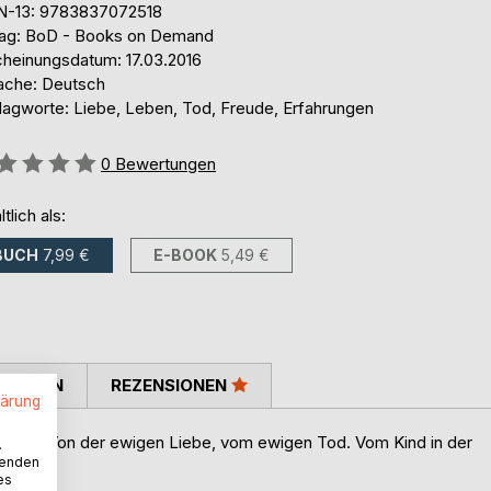
N-13: 9783837072518
lag: BoD - Books on Demand
cheinungsdatum: 17.03.2016
ache: Deutsch
lagworte: Liebe, Leben, Tod, Freude, Erfahrungen
ertung::
0
Bewertungen
ltlich als:
BUCH
7,99 €
E-BOOK
5,49 €
TIMMEN
REZENSIONEN
lärung
 heiter. Von der ewigen Liebe, vom ewigen Tod. Vom Kind in der
.
wenden
es