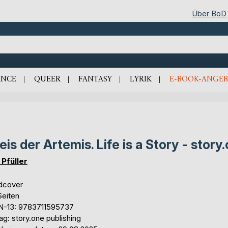
Über BoD
NCE
QUEER
FANTASY
LYRIK
E-BOOK-ANGEB
eis der Artemis. Life is a Story - story
 Pfüller
dcover
Seiten
N-13: 9783711595737
ag: story.one publishing