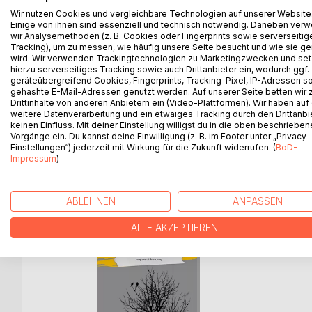
Das Leben der Mädchen und Frauen im Deutschland
Wir nutzen Cookies und vergleichbare Technologien auf unserer Website
gnadenloses Schönheitsdiktat. TrueForm-eine App
Einige von ihnen sind essenziell und technisch notwendig. Daneben ver
wir Analysemethoden (z. B. Cookies oder Fingerprints sowie serverseitig
entscheidet über Wert und Zukunft der Mädchen un
Tracking), um zu messen, wie häufig unsere Seite besucht und wie sie ge
Blick des Systems. Doch als sie den Geheimnissen 
wird. Wir verwenden Trackingtechnologien zu Marketingzwecken und se
eigenes Schicksal mit dem Widerstand verflochten
hierzu serverseitiges Tracking sowie auch Drittanbieter ein, wodurch ggf.
Traut sie sich weiterzugehen, als sie je beabsichti
geräteübergreifend Cookies, Fingerprints, Tracking-Pixel, IP-Adressen s
gehashte E-Mail-Adressen genutzt werden. Auf unserer Seite betten wir
Drittinhalte von anderen Anbietern ein (Video-Plattformen). Wir haben auf
Eine Dystopie, die kaum mehr Zukunft braucht.
weitere Datenverarbeitung und ein etwaiges Tracking durch den Drittanbi
keinen Einfluss. Mit deiner Einstellung willigst du in die oben beschriebe
Vorgänge ein. Du kannst deine Einwilligung (z. B. im Footer unter „Privacy-
Einstellungen“) jederzeit mit Wirkung für die Zukunft widerrufen. (
BoD-
Impressum
)
WEITERE TITEL BEI
Bo
ABLEHNEN
ANPASSEN
ALLE AKZEPTIEREN