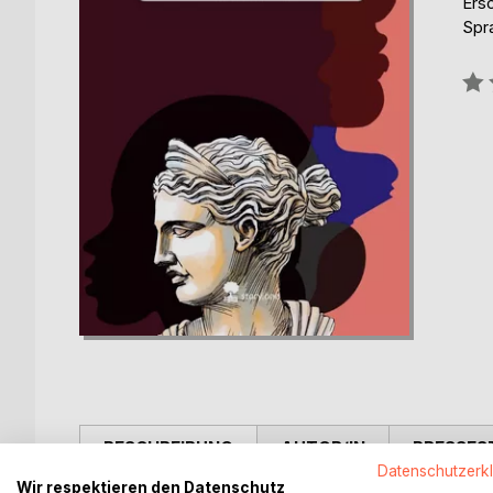
Ers
Spr
Bew
0%
BESCHREIBUNG
AUTOR/IN
PRESSES
Datenschutzerk
Wir respektieren den Datenschutz