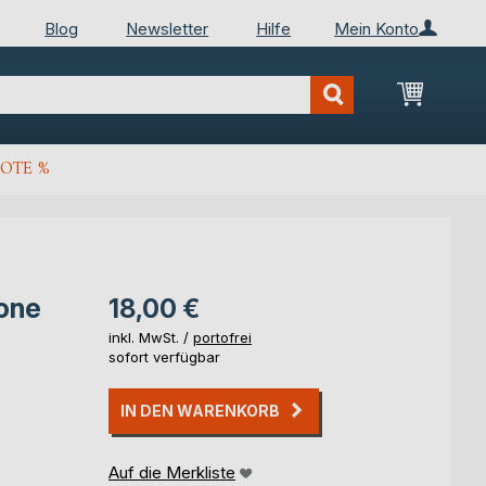
Blog
Newsletter
Hilfe
Mein Konto
Mein Wa
OTE %
.one
18,00 €
inkl. MwSt. /
portofrei
sofort verfügbar
IN DEN WARENKORB
Auf die Merkliste