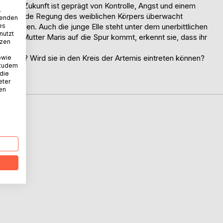
 der Zukunft ist geprägt von Kontrolle, Angst und einem
.
, die jede Regung des weiblichen Körpers überwacht
wenden
es
d Frauen. Auch die junge Elle steht unter dem unerbittlichen
nutzt
ihrer Mutter Maris auf die Spur kommt, erkennt sie, dass ihr
tzen
 ist.
gt hatte? Wird sie in den Kreis der Artemis eintreten können?
owie
 zudem
 die
eter
nen
D