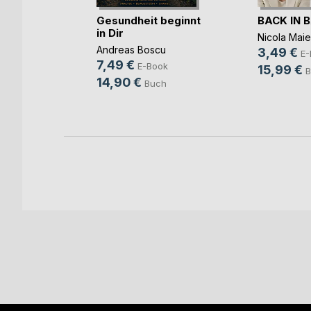
Wasser
Gesundheit beginnt
BACK IN 
e
in Dir
Nicola Maie
ook
Andreas Boscu
3,49 €
E-
h
7,49 €
E-Book
15,99 €
B
14,90 €
Buch