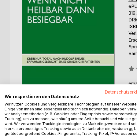
eP
319
DRM
ISB
Ver
Ers
Spr
Barr
Bew
0%
erhä
Datenschutzerk
Wir respektieren den Datenschutz
Wir nutzen Cookies und vergleichbare Technologien auf unserer Website
Einige von ihnen sind essenziell und technisch notwendig. Daneben ver
wir Analysemethoden (z. B. Cookies oder Fingerprints sowie serverseitig
Tracking), um zu messen, wie häufig unsere Seite besucht und wie sie ge
BESCHREIBUNG
AUTOR/IN
PRESSES
wird. Wir verwenden Trackingtechnologien zu Marketingzwecken und se
hierzu serverseitiges Tracking sowie auch Drittanbieter ein, wodurch ggf.
geräteübergreifend Cookies, Fingerprints, Tracking-Pixel, IP-Adressen s