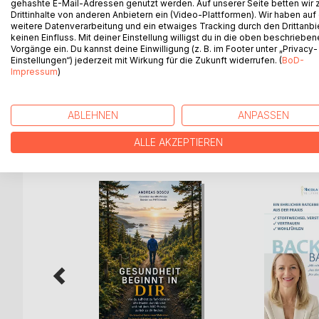
gehashte E-Mail-Adressen genutzt werden. Auf unserer Seite betten wir
KREBS WENN NICHT HEILBAR DANN BESIEGBAR ist e
Drittinhalte von anderen Anbietern ein (Video-Plattformen). Wir haben auf
Stadium) Krebspatienten. Mit Osteolyseherde an 
weitere Datenverarbeitung und ein etwaiges Tracking durch den Drittanbi
PSA Wert liegt bei 587 ng/mL. Onkologen raten zu
keinen Einfluss. Mit deiner Einstellung willigst du in die oben beschriebe
sich für die Krebskur-Total nach Rudolf Breuß. N
Vorgänge ein. Du kannst deine Einwilligung (z. B. im Footer unter „Privacy-
Einstellungen“) jederzeit mit Wirkung für die Zukunft widerrufen. (
BoD-
Remission von 96% bedeutet. Selbst die Ärzte sin
Impressum
)
Rollstuhl und nahm Morphium, heute ist er voller Vita
ABLEHNEN
ANPASSEN
WEITERE TITEL BEI
Bo
ALLE AKZEPTIEREN