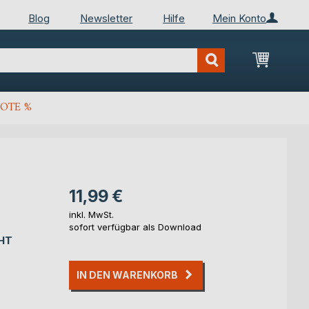
Blog
Newsletter
Hilfe
Mein Konto
Mein Wa
OTE %
11,99 €
inkl. MwSt.
sofort verfügbar als Download
HT
IN DEN WARENKORB