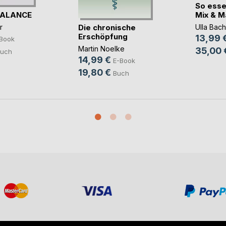
So esse
BALANCE
Mix & Mat
Die chronische
r
Ulla Bach
Erschöpfung
13,99 
Book
Martin Noelke
35,00 
uch
14,99 €
E-Book
19,80 €
Buch