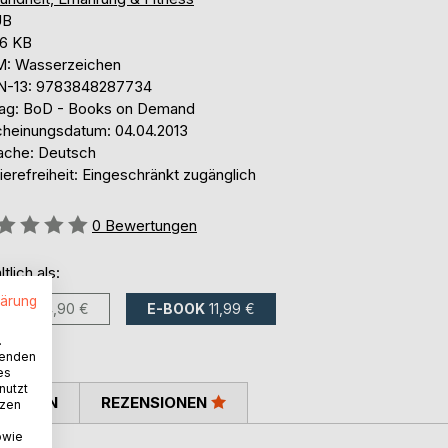
UB
,6 KB
: Wasserzeichen
N-13: 9783848287734
lag: BoD - Books on Demand
cheinungsdatum: 04.04.2013
ache: Deutsch
ierefreiheit: Eingeschränkt zugänglich
ertung::
0
Bewertungen
ltlich als:
lärung
BUCH
14,90 €
E-BOOK
11,99 €
.
wenden
es
nutzt
TIMMEN
REZENSIONEN
tzen
owie