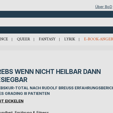
Über BoD
NCE
QUEER
FANTASY
LYRIK
E-BOOK-ANGEB
REBS WENN NICHT HEILBAR DANN
ESIEGBAR
EBSKUR-TOTAL NACH RUDOLF BREUSS ERFAHRUNGSBERIC
ES GRADING III PATIENTEN
T EICKELEN
undheit, Ernährung & Fitness