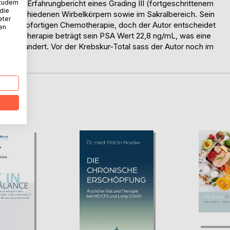
 zudem
in Erfahrungbericht eines Grading III (fortgeschrittenem
 die
an verschiedenen Wirbelkörpern sowie im Sakralbereich. Sein
eter
 einer sofortigen Chemotherapie, doch der Autor entscheidet
nen
ach der Therapie beträgt sein PSA Wert 22,8 ng/mL, was eine
d verwundert. Vor der Krebskur-Total sass der Autor noch im
lität.
D