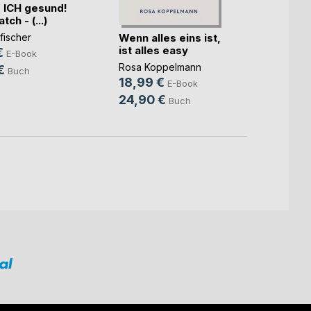
 ICH gesund!
Rückv
ch - (...)
Wenn alles eins ist,
Waltra
fischer
ist alles easy
9,99
€
E-Book
Rosa Koppelmann
24,9
€
Buch
18,99 €
E-Book
24,90 €
Buch