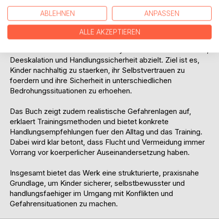
systematisch kombiniert.
ABLEHNEN
ANPASSEN
Ein zentrales Element ist das systemische
ALLE AKZEPTIEREN
Gewaltschutztraining, das Gewalt nicht isoliert betrachtet,
sondern im sozialen Kontext analysiert und auf Praevention,
Deeskalation und Handlungssicherheit abzielt. Ziel ist es,
Kinder nachhaltig zu staerken, ihr Selbstvertrauen zu
foerdern und ihre Sicherheit in unterschiedlichen
Bedrohungssituationen zu erhoehen.
Das Buch zeigt zudem realistische Gefahrenlagen auf,
erklaert Trainingsmethoden und bietet konkrete
Handlungsempfehlungen fuer den Alltag und das Training.
Dabei wird klar betont, dass Flucht und Vermeidung immer
Vorrang vor koerperlicher Auseinandersetzung haben.
Insgesamt bietet das Werk eine strukturierte, praxisnahe
Grundlage, um Kinder sicherer, selbstbewusster und
handlungsfaehiger im Umgang mit Konflikten und
Gefahrensituationen zu machen.