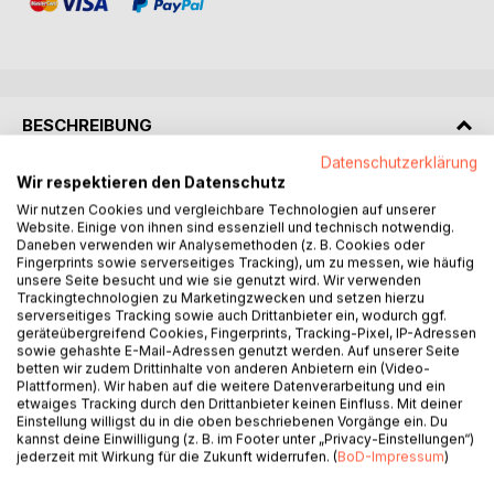
BESCHREIBUNG
Datenschutzerklärung
Wir respektieren den Datenschutz
Das Buch "Krav Maga Kids - Sicherheit, Staerke und
Wir nutzen Cookies und vergleichbare Technologien auf unserer
Selbstschutz" ist ein praxisorientierter Leitfaden fuer
Website. Einige von ihnen sind essenziell und technisch notwendig.
Eltern, Schulen und Trainer, der sich mit dem Thema
Daneben verwenden wir Analysemethoden (z. B. Cookies oder
Selbstschutz und Gewaltpraevention bei Kindern
Fingerprints sowie serverseitiges Tracking), um zu messen, wie häufig
beschaeftigt.
unsere Seite besucht und wie sie genutzt wird. Wir verwenden
Trackingtechnologien zu Marketingzwecken und setzen hierzu
serverseitiges Tracking sowie auch Drittanbieter ein, wodurch ggf.
Im Mittelpunkt steht ein ganzheitlicher Ansatz, der ueber
geräteübergreifend Cookies, Fingerprints, Tracking-Pixel, IP-Adressen
reine Selbstverteidigungstechniken hinausgeht. Das Buch
sowie gehashte E-Mail-Adressen genutzt werden. Auf unserer Seite
betten wir zudem Drittinhalte von anderen Anbietern ein (Video-
vermittelt, wie Kinder gefaehrliche Situationen fruehzeitig
Plattformen). Wir haben auf die weitere Datenverarbeitung und ein
erkennen, vermeiden und im Ernstfall angemessen handeln
etwaiges Tracking durch den Drittanbieter keinen Einfluss. Mit deiner
koennen. Dabei werden sowohl mentale Aspekte
Einstellung willigst du in die oben beschriebenen Vorgänge ein. Du
kannst deine Einwilligung (z. B. im Footer unter „Privacy-Einstellungen“)
(Mindset), taktisches Verhalten (z. B. die 3-AAA-Regel:
jederzeit mit Wirkung für die Zukunft widerrufen. (
BoD-Impressum
)
Aufpassen, Abstand halten, Abhauen) als auch koerperliche
Faehigkeiten (Techniken aus dem Krav Maga)