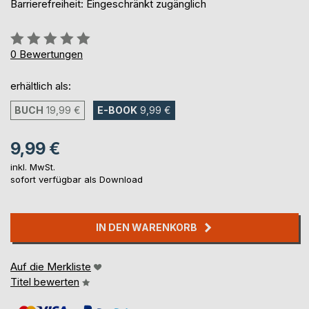
Barrierefreiheit: Eingeschränkt zugänglich
Bewertung::
0%
0
Bewertungen
erhältlich als:
BUCH
19,99 €
E-BOOK
9,99 €
9,99 €
inkl. MwSt.
sofort verfügbar als Download
IN DEN WARENKORB
Auf die Merkliste
Titel bewerten