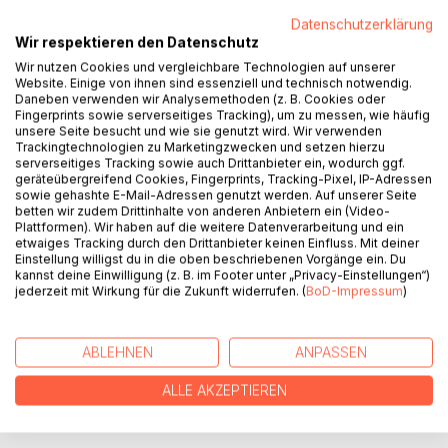
Datenschutzerklärung
Wir respektieren den Datenschutz
Die Lehre davon, dass jeder Mensch ein Krafttier besitzt,
Wir nutzen Cookies und vergleichbare Technologien auf unserer
das einen unterstützt und begleitet und hilfreich durch die
Website. Einige von ihnen sind essenziell und technisch notwendig.
Stürme des Lebens führt, ist eine weitverbreitete und
Daneben verwenden wir Analysemethoden (z. B. Cookies oder
akzeptierte Tatsache - zumindest in einigen Kreisen.
Fingerprints sowie serverseitiges Tracking), um zu messen, wie häufig
unsere Seite besucht und wie sie genutzt wird. Wir verwenden
Um was es sich allerdings bei den Krafttieren tatsächlich
Trackingtechnologien zu Marketingzwecken und setzen hierzu
handelt, wo sie ihren Ursprung haben, was sie bedeuten
serverseitiges Tracking sowie auch Drittanbieter ein, wodurch ggf.
und wie man ihnen begegnet, versuchen wir in diesem
geräteübergreifend Cookies, Fingerprints, Tracking-Pixel, IP-Adressen
sowie gehashte E-Mail-Adressen genutzt werden. Auf unserer Seite
Büchlein herauszufinden.
betten wir zudem Drittinhalte von anderen Anbietern ein (Video-
Dabei wird auch ein kurzer kritischer Blick auf den
Plattformen). Wir haben auf die weitere Datenverarbeitung und ein
Krafttierglauben der heutigen esoterischen Bewegung
etwaiges Tracking durch den Drittanbieter keinen Einfluss. Mit deiner
geworfen, der sich von der Bedeutung der ursprünglichen
Einstellung willigst du in die oben beschriebenen Vorgänge ein. Du
kannst deine Einwilligung (z. B. im Footer unter „Privacy-Einstellungen“)
schamanischen Krafttiere unterscheidet.
jederzeit mit Wirkung für die Zukunft widerrufen. (
BoD-Impressum
)
Das Buch zeigt Hintergründe, gibt mythologische
Interpretationshilfen und zeigt, mit welchen Mitteln man
seinem Krafttier begegnen kann.
ABLEHNEN
ANPASSEN
ALLE AKZEPTIEREN
AUTOR/IN