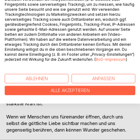
Fingerprints sowie serverseitiges Tracking), um zu messen, wie häufig
unsere Seite besucht und wie sie genutzt wird. Wir verwenden
Trackingtechnologien zu Marketingzwecken und setzen hierzu
serverseitiges Tracking sowie auch Drittanbieter ein, wodurch ggf.
geräteübergreifend Cookies, Fingerprints, Tracking-Pixel, IP-Adressen
BESCHREIBUNG
sowie gehashte E-Mail-Adressen genutzt werden. Auf unserer Seite
betten wir zudem Drittinhalte von anderen Anbietern ein (Video-
Plattformen). Wir haben auf die weitere Datenverarbeitung und ein
Aus den Höhen und Tiefen meines Lebens entwickelte
etwaiges Tracking durch den Drittanbieter keinen Einfluss. Mit deiner
Einstellung willigst du in die oben beschriebenen Vorgänge ein. Du
sich ein heilsamer Weg für ein erfülltes Sein.
kannst deine Einwilligung (z. B. im Footer unter „Privacy-Einstellungen“)
Außergewöhnliche Begegnungen und Erfahrungen mit der
jederzeit mit Wirkung für die Zukunft widerrufen. (
BoD-Impressum
)
heilenden Kraft der Berührung führten dazu meine
verlorene Identität wieder zu finden.
Meine Erfahrungen schildern die Alltagsrealität vieler
ABLEHNEN
ANPASSEN
Menschen. Sie zeigen die Größe unseres Menschseins,
aber auch unsere seelische Not, unsere Verlassenheit und
ALLE AKZEPTIEREN
unser Elend. Doch über allem wird sichtbar, dass Liebe die
stärkste Kraft ist.
Wenn wir Menschen uns füreinander öffnen, durch uns
selbst die göttliche Liebe sichtbar machen und uns
gegenseitig berühren, dann können Wunder geschehen.