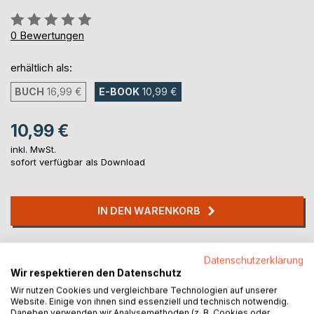
Bewertung::
0%
0
Bewertungen
erhältlich als:
BUCH
16,99 €
E-BOOK
10,99 €
10,99 €
inkl. MwSt.
sofort verfügbar als Download
IN DEN WARENKORB
Auf die Merkliste
Datenschutzerklärung
Titel bewerten
Wir respektieren den Datenschutz
Wir nutzen Cookies und vergleichbare Technologien auf unserer
Website. Einige von ihnen sind essenziell und technisch notwendig.
Daneben verwenden wir Analysemethoden (z. B. Cookies oder