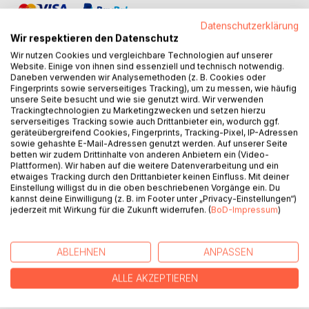
Datenschutzerklärung
Wir respektieren den Datenschutz
Wir nutzen Cookies und vergleichbare Technologien auf unserer
Website. Einige von ihnen sind essenziell und technisch notwendig.
Daneben verwenden wir Analysemethoden (z. B. Cookies oder
BESCHREIBUNG
Fingerprints sowie serverseitiges Tracking), um zu messen, wie häufig
unsere Seite besucht und wie sie genutzt wird. Wir verwenden
Trackingtechnologien zu Marketingzwecken und setzen hierzu
serverseitiges Tracking sowie auch Drittanbieter ein, wodurch ggf.
Warum sind Sie aus dem Kloster ausgetreten? Auf diese
geräteübergreifend Cookies, Fingerprints, Tracking-Pixel, IP-Adressen
Frage immer wieder gestellt gibt es keine schnelle,
sowie gehashte E-Mail-Adressen genutzt werden. Auf unserer Seite
einfache Antwort, wenigstens in meinem Fall - nicht. Sie
betten wir zudem Drittinhalte von anderen Anbietern ein (Video-
Plattformen). Wir haben auf die weitere Datenverarbeitung und ein
beginnt wohl schon ganz früh in meinem Leben. Im
etwaiges Tracking durch den Drittanbieter keinen Einfluss. Mit deiner
vorliegenden Buch versuche ich, dem Hintergründe und
Einstellung willigst du in die oben beschriebenen Vorgänge ein. Du
Zusammenhängen nachzuspüren, die mein Leben und
kannst deine Einwilligung (z. B. im Footer unter „Privacy-Einstellungen“)
jederzeit mit Wirkung für die Zukunft widerrufen. (
BoD-Impressum
)
meinen Glauben zu dem haben wachsen uns reifen lassen,
was sie heute sind. Mögen diese Antwortversuche - über
Jahre entstanden und nun zusammengefügt - fragende
ABLEHNEN
ANPASSEN
Menschen auf der Suche nach Sinn und Ziel ihres Lebens
und ihres Glaubens ermutigen. Es lohnt sich nicht
ALLE AKZEPTIEREN
aufzugeben - koste es was es wolle!