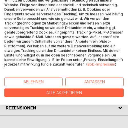
Wir nutzen Cookies und vergleichbare Technologien auf unserer
Website. Einige von ihnen sind essenziell und technisch notwendig.
Daneben verwenden wir Analysemethoden (z. B. Cookies oder
BESCHREIBUNG
Fingerprints sowie serverseitiges Tracking), um zu messen, wie häufig
unsere Seite besucht und wie sie genutzt wird. Wir verwenden
Trackingtechnologien zu Marketingzwecken und setzen hierzu
serverseitiges Tracking sowie auch Drittanbieter ein, wodurch ggf.
Der Karate-Stil Koshinkan im Deutschen Karateverband
geräteübergreifend Cookies, Fingerprints, Tracking-Pixel, IP-Adressen
basiert auf einem Rahmenprüfungsprogramm, aufgrund
sowie gehashte E-Mail-Adressen genutzt werden. Auf unserer Seite
betten wir zudem Drittinhalte von anderen Anbietern ein (Video-
dessen dann eigene Programme erstellt werden können.
Plattformen). Wir haben auf die weitere Datenverarbeitung und ein
Dieses Buch zeigt Ideen für die Erstellung von individuellen
etwaiges Tracking durch den Drittanbieter keinen Einfluss. Mit deiner
Prüfungsprogrammen und Tipps zur Thematik
Einstellung willigst du in die oben beschriebenen Vorgänge ein. Du
kannst deine Einwilligung (z. B. im Footer unter „Privacy-Einstellungen“)
"Selbstverteidigung" auf.
jederzeit mit Wirkung für die Zukunft widerrufen. (
BoD-Impressum
)
AUTOR/IN
ABLEHNEN
ANPASSEN
PRESSESTIMMEN
ALLE AKZEPTIEREN
REZENSIONEN