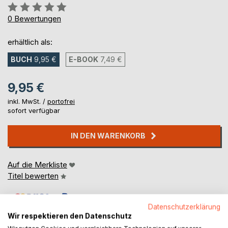
Bewertung::
0%
0
Bewertungen
erhältlich als:
BUCH
9,95 €
E-BOOK
7,49 €
9,95 €
inkl. MwSt. /
portofrei
sofort verfügbar
IN DEN WARENKORB
Auf die Merkliste
Titel bewerten
Datenschutzerklärung
Wir respektieren den Datenschutz