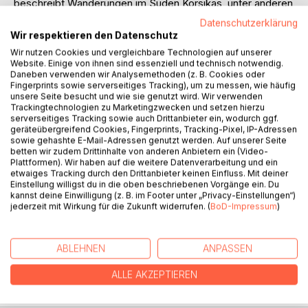
beschreibt Wanderungen im Süden Korsikas, unter anderen
auch die neue Tour zum Piscia di Gallo mit dem Abstieg in
Datenschutzerklärung
die Schlucht, ferner den Berg l’Uomo di Cagna mit der
Wir respektieren den Datenschutz
neuen Rundwanderung und den Berg Punta di u Diamante
Wir nutzen Cookies und vergleichbare Technologien auf unserer
mit der Gipfelbesteigung. Hinzugekommen ist jetzt die
Website. Einige von ihnen sind essenziell und technisch notwendig.
Beschreibung der Insel Lavezzi, die mit dem Schiff in etwa
Daneben verwenden wir Analysemethoden (z. B. Cookies oder
Fingerprints sowie serverseitiges Tracking), um zu messen, wie häufig
1 Stunde von Bonifacio zu erreichen ist. Auch die
unsere Seite besucht und wie sie genutzt wird. Wir verwenden
Wandermöglichkeiten an der Küste von Bonifacio sind
Trackingtechnologien zu Marketingzwecken und setzen hierzu
wesentlich umfangreicher dargestellt worden. Ganz neu
serverseitiges Tracking sowie auch Drittanbieter ein, wodurch ggf.
geräteübergreifend Cookies, Fingerprints, Tracking-Pixel, IP-Adressen
beschrieben wird die Besteigung der Punta di Corbu
sowie gehashte E-Mail-Adressen genutzt werden. Auf unserer Seite
oberhalb des Ospedale-Stausees.
betten wir zudem Drittinhalte von anderen Anbietern ein (Video-
Plattformen). Wir haben auf die weitere Datenverarbeitung und ein
etwaiges Tracking durch den Drittanbieter keinen Einfluss. Mit deiner
Die sehr ausführlichen Beschreibungen werden ergänzt
Einstellung willigst du in die oben beschriebenen Vorgänge ein. Du
durch genaue Wanderskizzen, durch viele Zeichnungen und
kannst deine Einwilligung (z. B. im Footer unter „Privacy-Einstellungen“)
durch noch mehr farbige Fotos, die alle von uns auf
jederzeit mit Wirkung für die Zukunft widerrufen. (
BoD-Impressum
)
unseren Wanderungen entstanden sind. Auf diese Weise
wird das Buch weitaus schöner und informativer als die
bisherige Auflage.
ABLEHNEN
ANPASSEN
ALLE AKZEPTIEREN
AUTOR/IN