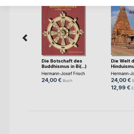
Die Botschaft des
Die Welt 
Buddhismus in Bi(...)
Hinduism
Hermann-Josef Frisch
Hermann-Jo
24,00 €
24,00 €
Buch
f Frisch
12,99 €
E
h
ok