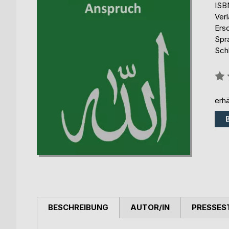
ISB
Ver
Ers
Spr
Sch
Bew
0%
erhä
BESCHREIBUNG
AUTOR/IN
PRESSES