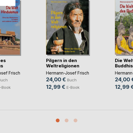
des
Pilgern in den
Die Wel
us
Weltreligionen
Buddhi
sef Frisch
Hermann-Josef Frisch
Hermann-
24,00 €
24,00 
Buch
Buch
12,99 €
12,99 
-Book
E-Book