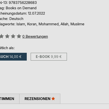
N-13: 9783756228683
lag: Books on Demand
cheinungsdatum: 12.07.2022
ache: Deutsch
lagworte: Islam, Koran, Mohammed, Allah, Muslime
ertung::
0
Bewertungen
ltlich als:
BUCH
14,00 €
E-BOOK
9,99 €
TIMMEN
REZENSIONEN