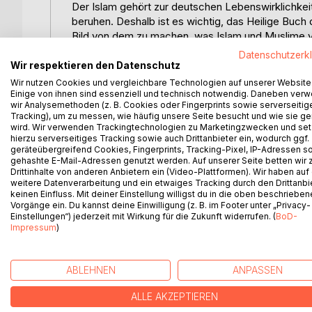
Der Islam gehört zur deutschen Lebenswirklichkeit
beruhen. Deshalb ist es wichtig, das Heilige Buch
Bild von dem zu machen, was Islam und Muslime v
Dieses Buch eröffnet Zugänge zum Koran und seine
Datenschutzerk
Themen des Korans. Immer wieder wird der Koran au
Wir respektieren den Datenschutz
Dadurch dient der Band als Grundlage für einen Di
Wir nutzen Cookies und vergleichbare Technologien auf unserer Website
Im Einzelnen (Auszug aus dem Inhalt):
Einige von ihnen sind essenziell und technisch notwendig. Daneben ver
wir Analysemethoden (z. B. Cookies oder Fingerprints sowie serverseitig
Gott ist barmherzig
Tracking), um zu messen, wie häufig unsere Seite besucht und wie sie ge
Der Koran: das Buch
wird. Wir verwenden Trackingtechnologien zu Marketingzwecken und se
Der Koran: die Offenbarung
hierzu serverseitiges Tracking sowie auch Drittanbieter ein, wodurch ggf.
geräteübergreifend Cookies, Fingerprints, Tracking-Pixel, IP-Adressen s
Die Menschen: Glauben und Leben
gehashte E-Mail-Adressen genutzt werden. Auf unserer Seite betten wir
Die Propheten: die Boten
Drittinhalte von anderen Anbietern ein (Video-Plattformen). Wir haben auf
Die Verheißung: das Jenseits
weitere Datenverarbeitung und ein etwaiges Tracking durch den Drittanbi
keinen Einfluss. Mit deiner Einstellung willigst du in die oben beschriebe
Gottes Liebesbrief
Vorgänge ein. Du kannst deine Einwilligung (z. B. im Footer unter „Privacy-
Ausführliche Register erschließen die Inhalte des 
Einstellungen“) jederzeit mit Wirkung für die Zukunft widerrufen. (
BoD-
Impressum
)
WEITERE TITEL BEI
Bo
ABLEHNEN
ANPASSEN
ALLE AKZEPTIEREN