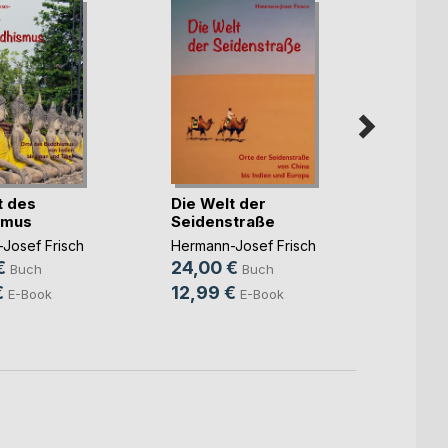
t des
Die Welt der
Seoul
smus
Seidenstraße
Herman
Josef Frisch
Hermann-Josef Frisch
24,0
€
24,00 €
Buch
Buch
12,9
€
12,99 €
E-Book
E-Book