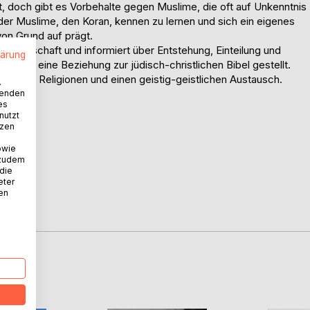
, doch gibt es Vorbehalte gegen Muslime, die oft auf Unkenntnis
 der Muslime, den Koran, kennen zu lernen und sich ein eigenes
on Grund auf prägt.
r Botschaft und informiert über Entstehung, Einteilung und
lärung
ch in eine Beziehung zur jüdisch-christlichen Bibel gestellt.
alog der Religionen und einen geistig-geistlichen Austausch.
.
wenden
es
nutzt
tzen
owie
 zudem
 die
eter
nen
Korans.
D