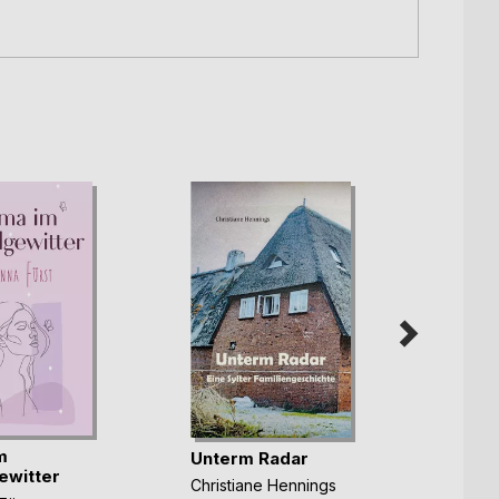
m
Hinte
Unterm Radar
ewitter
liegt
Christiane Hennings