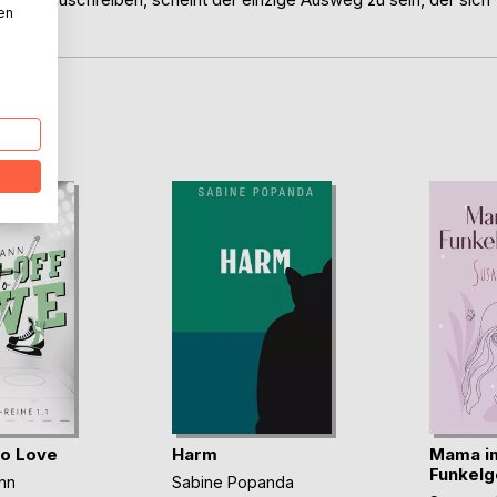
nen
D
to Love
Harm
Mama i
Funkelg
nn
Sabine Popanda