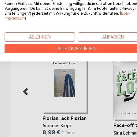
keinen Einfluss. Mit deiner Einstellung willigst du in die oben beschriebe
Adrian Schneidbrenner eröffnet.
Vorgänge ein. Du kannst deine Einwilligung (z. B. im Footer unter „Privacy-
Einstellungen“) jederzeit mit Wirkung für die Zukunft widerrufen. (
BoD-
Impressum
)
WEITERE TITEL BEI
Bo
ABLEHNEN
ANPASSEN
ALLE AKZEPTIEREN
Florian, ach Florian
rbrennst
Face-off 
Andreas Kiepe
8,99 €
Sina Lehma
E-Book