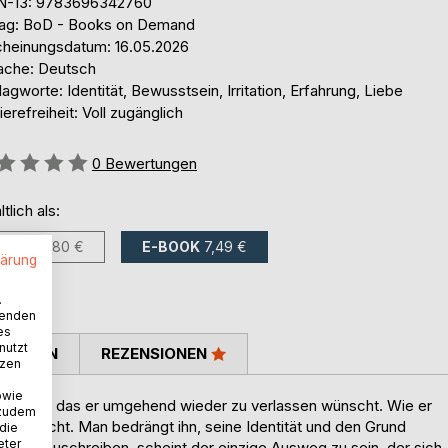
N-13: 9783696342760
lag: BoD - Books on Demand
cheinungsdatum: 16.05.2026
ache: Deutsch
agworte: Identität, Bewusstsein, Irritation, Erfahrung, Liebe
ierefreiheit: Voll zugänglich
ertung::
0
Bewertungen
ltlich als:
BUCH
9,80 €
E-BOOK
7,49 €
lärung
.
wenden
es
nutzt
TIMMEN
REZENSIONEN
tzen
owie
ut wieder, das er umgehend wieder zu verlassen wünscht. Wie er
 zudem
det er nicht. Man bedrängt ihn, seine Identität und den Grund
 die
eter
te aufzuschreiben, scheint der einzige Ausweg zu sein, der sich