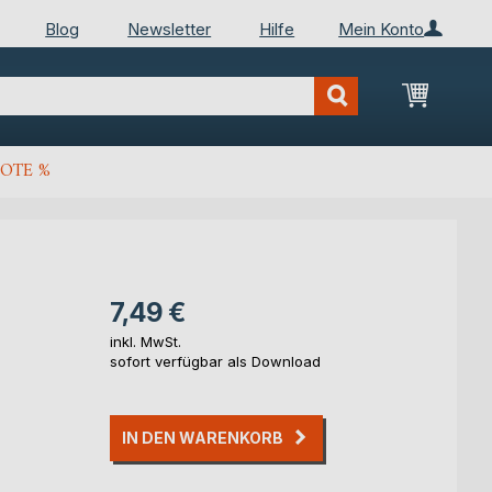
Blog
Newsletter
Hilfe
Mein Konto
Mein Wa
OTE %
7,49 €
inkl. MwSt.
sofort verfügbar als Download
IN DEN WARENKORB