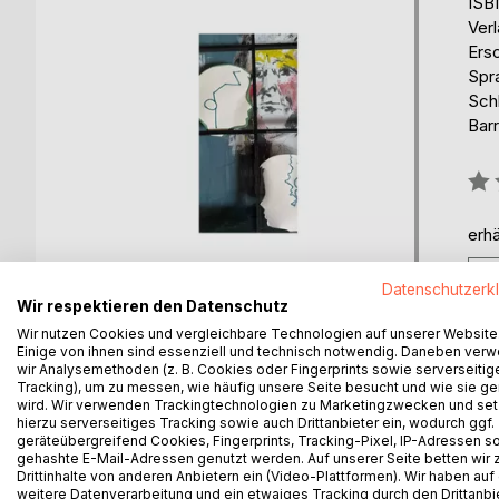
ISB
Ver
Ers
Spr
Schl
Barr
Bew
0%
erhä
Datenschutzerk
Wir respektieren den Datenschutz
Wir nutzen Cookies und vergleichbare Technologien auf unserer Website
Einige von ihnen sind essenziell und technisch notwendig. Daneben ver
wir Analysemethoden (z. B. Cookies oder Fingerprints sowie serverseitig
Tracking), um zu messen, wie häufig unsere Seite besucht und wie sie ge
BESCHREIBUNG
AUTOR/IN
PRESSES
wird. Wir verwenden Trackingtechnologien zu Marketingzwecken und se
hierzu serverseitiges Tracking sowie auch Drittanbieter ein, wodurch ggf.
geräteübergreifend Cookies, Fingerprints, Tracking-Pixel, IP-Adressen s
Adrian Schneidbrenner findet sich in einem Instit
gehashte E-Mail-Adressen genutzt werden. Auf unserer Seite betten wir
hineingelangt ist, weiß er nicht, einen Ausgang fin
Drittinhalte von anderen Anbietern ein (Video-Plattformen). Wir haben auf
weitere Datenverarbeitung und ein etwaiges Tracking durch den Drittanbi
seines Aufenthaltes preiszugeben. Seine Geschich