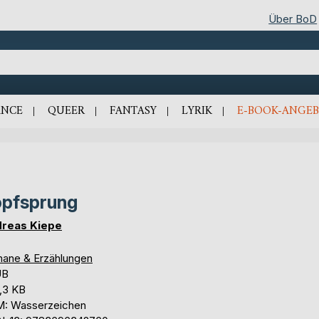
Über BoD
NCE
QUEER
FANTASY
LYRIK
E-BOOK-ANGEB
pfsprung
reas Kiepe
ane & Erzählungen
UB
,3 KB
: Wasserzeichen