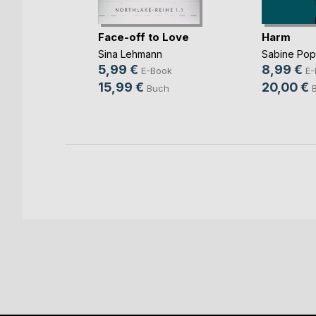
mme im
Face-off to Love
Harm
Sina Lehmann
Sabine Po
ok
5,99 €
8,99 €
E-Book
E-
h
15,99 €
20,00 €
Buch