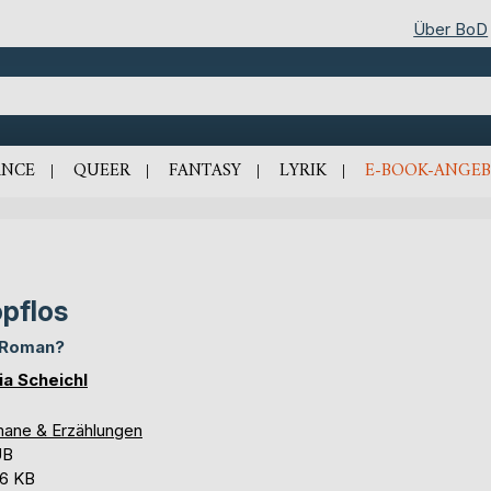
Über BoD
NCE
QUEER
FANTASY
LYRIK
E-BOOK-ANGEB
pflos
 Roman?
ia Scheichl
ane & Erzählungen
UB
,6 KB