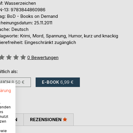
: Wasserzeichen
N-13: 9783844860986
lag: BoD - Books on Demand
cheinungsdatum: 25.11.2011
ache: Deutsch
lagworte: Krimi, Mord, Spannung, Humor, kurz und knackig
ierefreiheit: Eingeschränkt zugänglich
ertung::
0
Bewertungen
ltlich als:
BUCH
8,50 €
E-BOOK
6,99 €
lärung
.
wenden
es
nutzt
TIMMEN
REZENSIONEN
tzen
owie