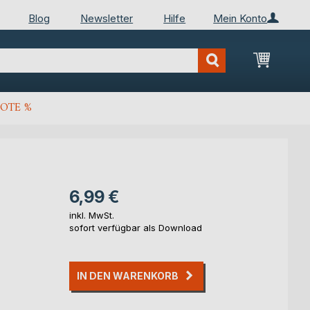
Blog
Newsletter
Hilfe
Mein Konto
Mein Wa
OTE %
6,99 €
inkl. MwSt.
sofort verfügbar als Download
IN DEN WARENKORB