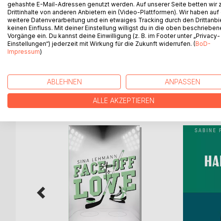
Kopflos
gehashte E-Mail-Adressen genutzt werden. Auf unserer Seite betten wir
Drittinhalte von anderen Anbietern ein (Video-Plattformen). Wir haben auf
weitere Datenverarbeitung und ein etwaiges Tracking durch den Drittanbi
Das beschauliche Hausfrauendasein von Julia Teic
keinen Einfluss. Mit deiner Einstellung willigst du in die oben beschriebe
gebracht. Als würde es nicht schon reichen über d
Vorgänge ein. Du kannst deine Einwilligung (z. B. im Footer unter „Privacy-
Einstellungen“) jederzeit mit Wirkung für die Zukunft widerrufen. (
BoD-
plötzlich auch noch zum Kreise der Verdächtigen. W
Impressum
)
eigene Ermittlungen anzustellen?...
ABLEHNEN
ANPASSEN
WEITERE TITEL BEI
Bo
ALLE AKZEPTIEREN