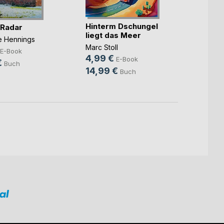
Hinterm Dschungel
Die ka
 Radar
liegt das Meer
Benjam
ne Hennings
Marc Stoll
7,99
E-Book
4,99 €
E-Book
10,9
€
Buch
14,99 €
Buch