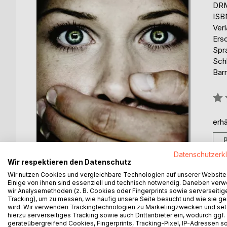
DRM
ISB
Ver
Ers
Spr
Sch
Barr
Bew
0%
erhä
Datenschutzerk
Wir respektieren den Datenschutz
Wir nutzen Cookies und vergleichbare Technologien auf unserer Website
Einige von ihnen sind essenziell und technisch notwendig. Daneben ver
wir Analysemethoden (z. B. Cookies oder Fingerprints sowie serverseitig
Tracking), um zu messen, wie häufig unsere Seite besucht und wie sie ge
BESCHREIBUNG
AUTOR/IN
PRESSES
wird. Wir verwenden Trackingtechnologien zu Marketingzwecken und se
hierzu serverseitiges Tracking sowie auch Drittanbieter ein, wodurch ggf.
geräteübergreifend Cookies, Fingerprints, Tracking-Pixel, IP-Adressen s