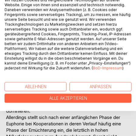
Wir nutzen Cookies und vergleichbare Technologien auf unserer
schnelleren und gezielteren Zugriff auf genau die
Website. Einige von ihnen sind essenziell und technisch notwendig.
Ressourcen ermöglichen, welche die jeweilige
Daneben verwenden wir Analysemethoden (z. B. Cookies oder
Fingerprints sowie serverseitiges Tracking), um zu messen, wie häufig
Umweltsituation erfordert, bei gleichzeitiger Senkung von
unsere Seite besucht und wie sie genutzt wird. Wir verwenden
Kosten und Risiko durch Verteilung auf alle Beteiligten und
Trackingtechnologien zu Marketingzwecken und setzen hierzu
der prinzipiellen Möglichkeit einer Neuorientierung bei sich
serverseitiges Tracking sowie auch Drittanbieter ein, wodurch ggf.
verändernden Rahmenbedingungen.
geräteübergreifend Cookies, Fingerprints, Tracking-Pixel, IP-Adressen
sowie gehashte E-Mail-Adressen genutzt werden. Auf unserer Seite
Diese grundsätzliche Eignung von Kooperationen als
betten wir zudem Drittinhalte von anderen Anbietern ein (Video-
Instrument zur Steigerung der Wettbewerbsfähigkeit
Plattformen). Wir haben auf die weitere Datenverarbeitung und ein
(gegenüber Markttransaktionen, Akquisitionen und
etwaiges Tracking durch den Drittanbieter keinen Einfluss. Mit deiner
Einstellung willigst du in die oben beschriebenen Vorgänge ein. Du
Eigenentwicklungen) wird anhand der
kannst deine Einwilligung (z. B. im Footer unter „Privacy-Einstellungen“)
Kernfunktionsbereiche F&E, Produktion und Beschaffung
jederzeit mit Wirkung für die Zukunft widerrufen. (
BoD-Impressum
)
sowie Vertrieb auf die Automobilindustrie übertragen,
wobei analytisch und anhand von Beispielen gezeigt wird,
welche unterschiedlichen Motive (Erschließung von
ABLEHNEN
ANPASSEN
Märkten, Senkung von Kosten und Risiko, Zugriff auf
externes Know-how, Zeitvorteile) je nach Wettbewerbs-
ALLE AKZEPTIEREN
und Umweltsituation für das Eingehen von Kooperationen
dominieren.
Allerdings stellt sich nach einer anfänglichen Phase der
Euphorie bei Kooperationen in deren Verlauf häufig eine
Phase der Ernüchterung ein, die letztlich in hohen