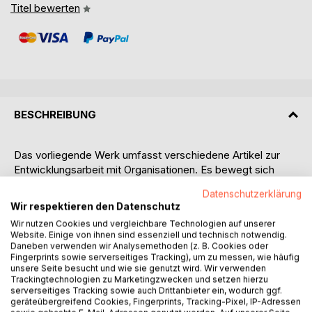
Titel bewerten
BESCHREIBUNG
Das vorliegende Werk umfasst verschiedene Artikel zur
Entwicklungsarbeit mit Organisationen. Es bewegt sich
dabei mühelos in den Dimensionen des praktischen
Datenschutzerklärung
Schaffens sowie wissenschaftlicher Fundierung und
Wir respektieren den Datenschutz
verbindet diese sinnvoll miteinander.
Wir nutzen Cookies und vergleichbare Technologien auf unserer
Website. Einige von ihnen sind essenziell und technisch notwendig.
Das Buch bietet einen Orientierungsrahmen für die Planung
Daneben verwenden wir Analysemethoden (z. B. Cookies oder
von Interventionen in organisationalen
Fingerprints sowie serverseitiges Tracking), um zu messen, wie häufig
unsere Seite besucht und wie sie genutzt wird. Wir verwenden
Veränderungsprozessen. Strukturelle Gesichtspunkte
Trackingtechnologien zu Marketingzwecken und setzen hierzu
werden dabei genauso aufgegriffen, wie die
serverseitiges Tracking sowie auch Drittanbieter ein, wodurch ggf.
ausschlaggebende beziehungsorientierte Ebene. Zu den
geräteübergreifend Cookies, Fingerprints, Tracking-Pixel, IP-Adressen