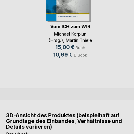
Vom ICH zum WIR
Michael Korpiun
(Hrsg.)
,
Martin Thiele
(Hrsg.)
,
Cornelia Jenke
15,00 €
Buch
(Hrsg.)
10,99 €
E-Book
3D-Ansicht des Produktes (beispielhaft auf
Grundlage des Einbandes, Verhältnisse und
Details variieren)