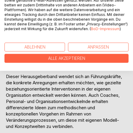
sowie gehashte E-Mail-Adressen genutzt werden. Auf unserer Seite
vorgestellten Modellen zählen dabei solche der
betten wir zudem Drittinhalte von anderen Anbietern ein (Video-
Transaktionsanalyse, verwandter Themengebiete sowie
Plattformen). Wir haben auf die weitere Datenverarbeitung und ein
eigener Entwicklung. Neue aus der Alltagspraxis
etwaiges Tracking durch den Drittanbieter keinen Einfluss. Mit deiner
Einstellung willigst du in die oben beschriebenen Vorgänge ein. Du
entstandene und darin bewährte Konzepte werden
kannst deine Einwilligung (z. B. im Footer unter „Privacy-Einstellungen“)
nachvollziehbar illustriert. Es werden unter anderem Details
jederzeit mit Wirkung für die Zukunft widerrufen. (
BoD-Impressum
)
bezüglich Organisationsbestandsaufnahme, Leitbildarbeit
oder der Bedeutung von Gruppendynamiken aufgegriffen
und in eine holistische Perspektive auf organisationale
ABLEHNEN
ANPASSEN
Transformationsprozesse eingebettet. Dadurch eröffnet
das Werk ein tieferes Verständnis für die Bedeutung und
ALLE AKZEPTIEREN
Anwendung von Interventionen.
Dieser Herausgeberband wendet sich an Führungskräfte,
die konkrete Anregungen erhalten möchten, wie gezielte
beziehungsorientierte Interventionen in der eigenen
Organisation entwickelt werden können. Auch Coaches,
Personal- und Organisationsentwickelnde erhalten
differenzierte Ideen zum methodischen und
konzeptionellen Vorgehen im Rahmen von
Veränderungsprozessen, um diese mit eigenen Modell-
und Konzeptwelten zu verbinden.