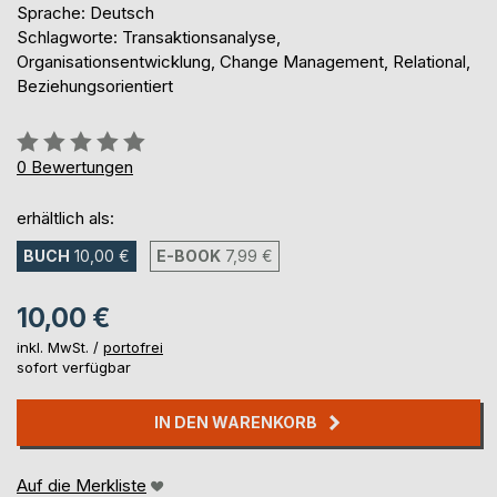
Sprache: Deutsch
Schlagworte: Transaktionsanalyse,
Organisationsentwicklung, Change Management, Relational,
Beziehungsorientiert
Bewertung::
0%
0
Bewertungen
erhältlich als:
BUCH
10,00 €
E-BOOK
7,99 €
10,00 €
inkl. MwSt. /
portofrei
sofort verfügbar
IN DEN WARENKORB
Auf die Merkliste