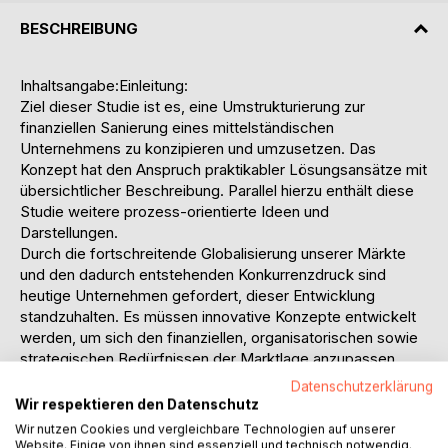
BESCHREIBUNG
Inhaltsangabe:Einleitung:
Ziel dieser Studie ist es, eine Umstrukturierung zur
finanziellen Sanierung eines mittelständischen
Unternehmens zu konzipieren und umzusetzen. Das
Konzept hat den Anspruch praktikabler Lösungsansätze mit
übersichtlicher Beschreibung. Parallel hierzu enthält diese
Studie weitere prozess-orientierte Ideen und
Darstellungen.
Durch die fortschreitende Globalisierung unserer Märkte
und den dadurch entstehenden Konkurrenzdruck sind
heutige Unternehmen gefordert, dieser Entwicklung
standzuhalten. Es müssen innovative Konzepte entwickelt
werden, um sich den finanziellen, organisatorischen sowie
strategischen Bedürfnissen der Marktlage anzupassen.
Nichts mehr ist sicher - selbst gewachsene, stabil
Datenschutzerklärung
erscheinende Unternehmen werden in den Strudel der
Wir respektieren den Datenschutz
Insolvenzwelle gezogen, wenn es ihnen nicht gelingt,
Wir nutzen Cookies und vergleichbare Technologien auf unserer
wirksam gegenzusteuern. Durch die Insolvenz der kleinen
Website. Einige von ihnen sind essenziell und technisch notwendig.