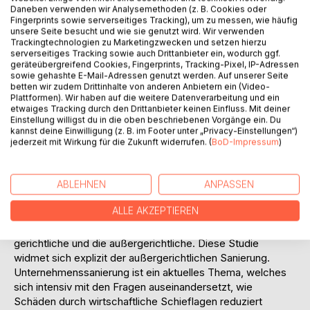
Daneben verwenden wir Analysemethoden (z. B. Cookies oder
und mittelständischen Unternehmen (KMU) entsteht der
Fingerprints sowie serverseitiges Tracking), um zu messen, wie häufig
deutschen Volkswirtschaft jährlich ein großer Schaden.
unsere Seite besucht und wie sie genutzt wird. Wir verwenden
Der für die Volkswirtschaft entstandene Schaden in der
Trackingtechnologien zu Marketingzwecken und setzen hierzu
serverseitiges Tracking sowie auch Drittanbieter ein, wodurch ggf.
Bundesrepublik Deutschland durch Insolvenzen bei KMU
geräteübergreifend Cookies, Fingerprints, Tracking-Pixel, IP-Adressen
liegt oft an mangelnder betriebswirtschaftlicher Führung.
sowie gehashte E-Mail-Adressen genutzt werden. Auf unserer Seite
Eine Marktstudie der Technisch-wirtschaftlichen
betten wir zudem Drittinhalte von anderen Anbietern ein (Video-
Beratungsgesellschaft Herzogenrath/Aachen zeigte, dass
Plattformen). Wir haben auf die weitere Datenverarbeitung und ein
etwaiges Tracking durch den Drittanbieter keinen Einfluss. Mit deiner
die meisten KMU Controlling zwar für notwendig bis
Einstellung willigst du in die oben beschriebenen Vorgänge ein. Du
unverzichtbar halten, aber selbst nicht über ein solches
kannst deine Einwilligung (z. B. im Footer unter „Privacy-Einstellungen“)
System verfügen. Die Diskussion in Wirtschaftskreisen um
jederzeit mit Wirkung für die Zukunft widerrufen. (
BoD-Impressum
)
die Notwendigkeit einer Kostenoptimierung führte zu
Krisenmanagements mit neuen Konzepten. Diese wurden
ABLEHNEN
ANPASSEN
zur Abwendung wirtschaftlicher, besonders aber
finanzieller Abhängigkeit und den daraus entstehenden
ALLE AKZEPTIEREN
Unsicherheiten entwickelt.
Es gibt zwei Arten der Unternehmenssanierung, die
gerichtliche und die außergerichtliche. Diese Studie
widmet sich explizit der außergerichtlichen Sanierung.
Unternehmenssanierung ist ein aktuelles Thema, welches
sich intensiv mit den Fragen auseinandersetzt, wie
Schäden durch wirtschaftliche Schieflagen reduziert