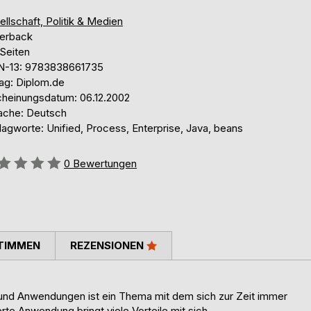
llschaft, Politik & Medien
erback
 Seiten
N-13: 9783838661735
lag: Diplom.de
cheinungsdatum: 06.12.2002
ache: Deutsch
agworte: Unified, Process, Enterprise, Java, beans
ertung::
0
Bewertungen
TIMMEN
REZENSIONEN
und Anwendungen ist ein Thema mit dem sich zur Zeit immer
rte Anwendung bringt viele Vorteile mit sich.