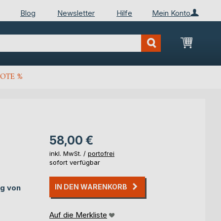
Blog
Newsletter
Hilfe
Mein Konto
Mein Wa
OTE %
58,00 €
inkl. MwSt. /
portofrei
sofort verfügbar
IN DEN WARENKORB
ng von
Auf die Merkliste