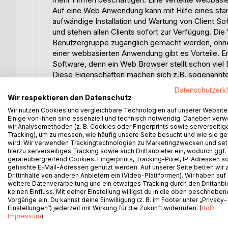
Auf eine Web Anwendung kann mit Hilfe eines sta
aufwändige Installation und Wartung von Client S
und stehen allen Clients sofort zur Verfügung. D
Benutzergruppe zugänglich gemacht werden, ohne
einer webbasierten Anwendung gibt es Vorteile. Er 
Software, denn ein Web Browser stellt schon viel 
Diese Eigenschaften machen sich z.B. sogenannte 
verschiedene webbasierte Dienste und Anwendungen,
Datenschutzerk
Endanwender) Portale, zur Verfügung. Das mySAP E
Wir respektieren den Datenschutz
Der Trend hin zu verteilten webbasierten Anwendun
Wir nutzen Cookies und vergleichbare Technologien auf unserer Website
um solche Systeme zu realisieren. Zwei Beispiele
Einige von ihnen sind essenziell und technisch notwendig. Daneben ver
wir Analysemethoden (z. B. Cookies oder Fingerprints sowie serverseitig
Preprocessor (PHP) . ASP sind, genau wie PHP ,
Tracking), um zu messen, wie häufig unsere Seite besucht und wie sie ge
Anwendungen zu erstellen. Diese Technologien bas
wird. Wir verwenden Trackingtechnologien zu Marketingzwecken und se
bei einer Anfrage eines Client Browsers zur Laufzei
hierzu serverseitiges Tracking sowie auch Drittanbieter ein, wodurch ggf.
geräteübergreifend Cookies, Fingerprints, Tracking-Pixel, IP-Adressen s
effizient verteilte webbasierte Anwendungen zu e
gehashte E-Mail-Adressen genutzt werden. Auf unserer Seite betten wir
gewissen Rahmen bleibt. Eine weitere Technologi
Drittinhalte von anderen Anbietern ein (Video-Plattformen). Wir haben auf
oben genannten sehr ähnlich ist, ist die Java Ser
weitere Datenverarbeitung und ein etwaiges Tracking durch den Drittanbi
Gegensatz zu ASP und PHP auf der stark typisiert
keinen Einfluss. Mit deiner Einstellung willigst du in die oben beschriebe
Vorgänge ein. Du kannst deine Einwilligung (z. B. im Footer unter „Privacy-
Je nach Anforderung an die umzusetzende Anwendu
Einstellungen“) jederzeit mit Wirkung für die Zukunft widerrufen. (
BoD-
treffen. Ausschlaggebend für diese ist der Anwendu
Impressum
)
Technologien wie z.B. PHP, ASP oder JSP ideal, d