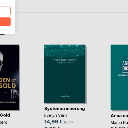
D
Systemerinnerung
 Gold
Anna un
Evelyn Veris
14,99 €
kers
Buch
Martin R