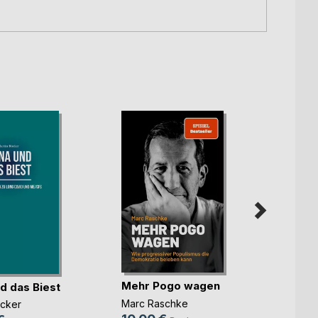
Mehr Pogo wagen
d das Biest
Trotz
Marc Raschke
ücker
Dr. med
Wiega