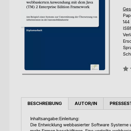
Gese
Pap
144
ISB
Ver
Ers
Spr
Schl
Bew
0%
BESCHREIBUNG
AUTOR/IN
PRESSES
Inhaltsangabe:Einleitung:
Die Entwicklung webbasierter Software Systeme 
mehr Firmen beschäftigen. Eine verteilte webbasie