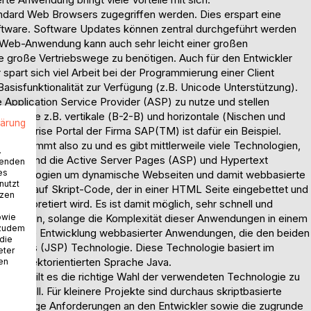
ndard Web Browsers zugegriffen werden. Dies erspart eine
oftware. Software Updates können zentral durchgeführt werden
ie Web-Anwendung kann auch sehr leicht einer großen
 große Vertriebswege zu benötigen. Auch für den Entwickler
spart sich viel Arbeit bei der Programmierung einer Client
Basisfunktionalität zur Verfügung (z.B. Unicode Unterstützung).
Application Service Provider (ASP) zu nutze und stellen
 wie z.B. vertikale (B-2-B) und horizontale (Nischen und
lärung
nterprise Portal der Firma SAP(TM) ist dafür ein Beispiel.
gen nimmt also zu und es gibt mittlerweile viele Technologien,
.
 dafür sind die Active Server Pages (ASP) und Hypertext
wenden
es
 Technologien um dynamische Webseiten und damit webbasierte
nutzt
ieren auf Skript-Code, der in einer HTML Seite eingebettet und
tzen
t interpretiert wird. Es ist damit möglich, sehr schnell und
owie
ntwickeln, solange die Komplexität dieser Anwendungen in einem
 zudem
e für die Entwicklung webbasierter Anwendungen, die den beiden
 die
ver Pages (JSP) Technologie. Diese Technologie basiert im
eter
en, objektorientierten Sprache Java.
nen
ng, gilt es die richtige Wahl der verwendeten Technologie zu
ngsfall. Für kleinere Projekte sind durchaus skriptbasierte
ie geringe Anforderungen an den Entwickler sowie die zugrunde