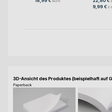
18,99 €
22,80 €
Buch
9,99 €
h
E-
ok
3D-Ansicht des Produktes (beispielhaft auf 
Paperback