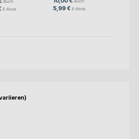
10,00 €
€
Buch
Buch
11,99
5,99 €
€
E-Book
E-Book
7,99
variieren)