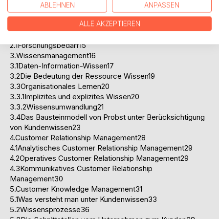
Vorwort9
ABLEHNEN
ANPASSEN
Einleitung10
ALLE AKZEPTIEREN
1.Ziele12
2.Stand der Forschung14
2.1Forschungsbedarf15
3.Wissensmanagement16
3.1Daten-Information-Wissen17
3.2Die Bedeutung der Ressource Wissen19
3.3Organisationales Lernen20
3.3.1Implizites und explizites Wissen20
3.3.2Wissensumwandlung21
3.4Das Bausteinmodell von Probst unter Berücksichtigung
von Kundenwissen23
4.Customer Relationship Management28
4.1Analytisches Customer Relationship Management29
4.2Operatives Customer Relationship Management29
4.3Kommunikatives Customer Relationship
Management30
5.Customer Knowledge Management31
5.1Was versteht man unter Kundenwissen33
5.2Wissensprozesse36