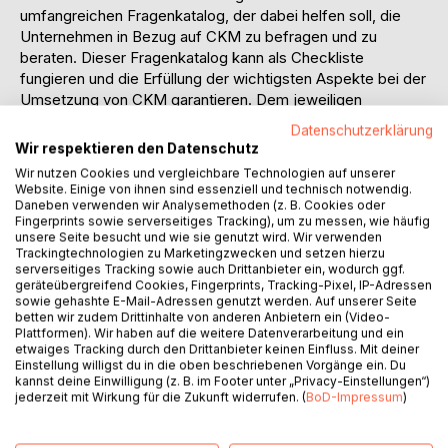
umfangreichen Fragenkatalog, der dabei helfen soll, die
Unternehmen in Bezug auf CKM zu befragen und zu
beraten. Dieser Fragenkatalog kann als Checkliste
fungieren und die Erfüllung der wichtigsten Aspekte bei der
Umsetzung von CKM garantieren. Dem jeweiligen
Unternehmen sollen dabei mögliche Lösungsvorschläge für
Datenschutzerklärung
ein erfolgreiches CKM suggeriert werden. Durch diese
Wir respektieren den Datenschutz
Arbeit soll eine Wissensbasis im Unternehmen entstehen.
Wir nutzen Cookies und vergleichbare Technologien auf unserer
Diese Wissensbasis dient als Instrument,
Website. Einige von ihnen sind essenziell und technisch notwendig.
Verbesserungsvorschläge oder Ergänzungen der
Daneben verwenden wir Analysemethoden (z. B. Cookies oder
Fingerprints sowie serverseitiges Tracking), um zu messen, wie häufig
vorhandenen Voraussetzungen, Methoden, Techniken und
unsere Seite besucht und wie sie genutzt wird. Wir verwenden
Technologien vorzuschlagen.
Trackingtechnologien zu Marketingzwecken und setzen hierzu
serverseitiges Tracking sowie auch Drittanbieter ein, wodurch ggf.
geräteübergreifend Cookies, Fingerprints, Tracking-Pixel, IP-Adressen
sowie gehashte E-Mail-Adressen genutzt werden. Auf unserer Seite
Inhaltsverzeichnis:Inhaltsverzeichnis:
betten wir zudem Drittinhalte von anderen Anbietern ein (Video-
Erklärung2
Plattformen). Wir haben auf die weitere Datenverarbeitung und ein
etwaiges Tracking durch den Drittanbieter keinen Einfluss. Mit deiner
Kurzfassung4
Einstellung willigst du in die oben beschriebenen Vorgänge ein. Du
Abstract4
kannst deine Einwilligung (z. B. im Footer unter „Privacy-Einstellungen“)
Inhaltsverzeichnis5
jederzeit mit Wirkung für die Zukunft widerrufen. (
BoD-Impressum
)
Abbildungsverzeichnis7
Abkürzungsverzeichnis8