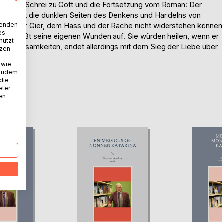
rilogie Ein Schrei zu Gott und die Fortsetzung vom Roman: Der
 berührt die dunklen Seiten des Denkens und Handelns von
.
wenden
ben, der Gier, dem Hass und der Rache nicht widerstehen können
es
, der reißt seine eigenen Wunden auf. Sie würden heilen, wenn er
nutzt
ht an Grausamkeiten, endet allerdings mit dem Sieg der Liebe über
tzen
owie
 zudem
 die
eter
nen
D