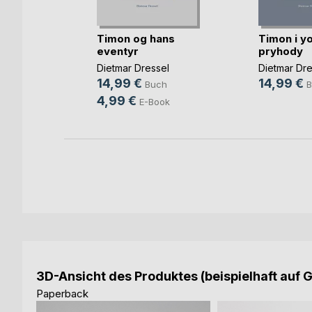
Timon og hans
Timon i y
 hämnd
eventyr
pryhody
el
Dietmar Dressel
Dietmar Dre
h
14,99 €
14,99 €
Buch
B
ok
4,99 €
E-Book
3D-Ansicht des Produktes (beispielhaft auf 
Paperback