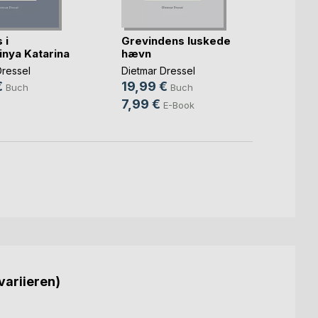
 i
Grevindens luskede
Munk
nya Katarina
hævn
badek
Dressel
Dietmar Dressel
Dietma
€
19,99 €
21,9
Buch
Buch
7,99 €
7,99
E-Book
variieren)