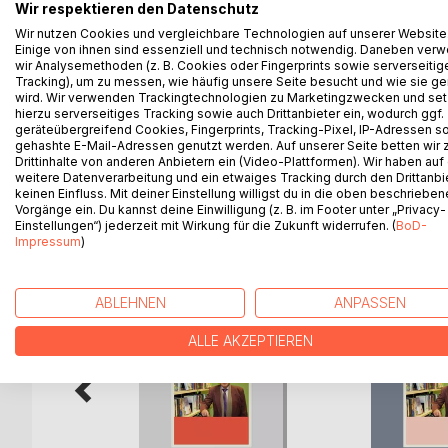
Die Rache der Gräfin ist der dritte Teil aus der T
Wir respektieren den Datenschutz
Medicus und die Nonne. Der Inhalt dieses Romans
Wir nutzen Cookies und vergleichbare Technologien auf unserer Website
Einige von ihnen sind essenziell und technisch notwendig. Daneben ver
Männern und Frauen, die von der Dummheit getrie
wir Analysemethoden (z. B. Cookies oder Fingerprints sowie serverseitig
und sich förmlich darin laben. Wer auf Rache sinnt
Tracking), um zu messen, wie häufig unsere Seite besucht und wie sie ge
es nicht täte. Der Inhalt dieses Teils mangelt nic
wird. Wir verwenden Trackingtechnologien zu Marketingzwecken und se
den Hass.
hierzu serverseitiges Tracking sowie auch Drittanbieter ein, wodurch ggf.
geräteübergreifend Cookies, Fingerprints, Tracking-Pixel, IP-Adressen s
gehashte E-Mail-Adressen genutzt werden. Auf unserer Seite betten wir
Drittinhalte von anderen Anbietern ein (Video-Plattformen). Wir haben auf
weitere Datenverarbeitung und ein etwaiges Tracking durch den Drittanbi
keinen Einfluss. Mit deiner Einstellung willigst du in die oben beschriebe
WEITERE TITEL BEI
Bo
Vorgänge ein. Du kannst deine Einwilligung (z. B. im Footer unter „Privacy-
Einstellungen“) jederzeit mit Wirkung für die Zukunft widerrufen. (
BoD-
Impressum
)
ABLEHNEN
ANPASSEN
ALLE AKZEPTIEREN