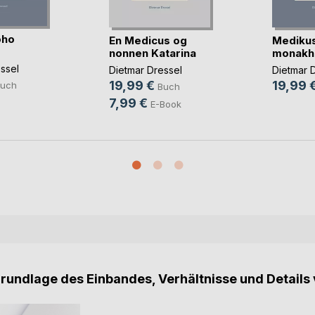
oho
En Medicus og
Medikus
nonnen Katarina
monakhi
ssel
Dietmar Dressel
Dietmar 
19,99 €
19,99 
uch
Buch
7,99 €
E-Book
Grundlage des Einbandes, Verhältnisse und Details 