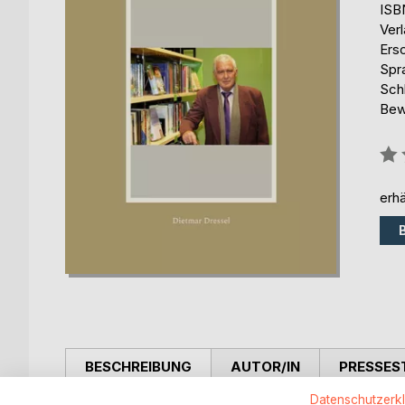
ISB
Ver
Ers
Spr
Sch
Bew
Bew
0%
erhä
BESCHREIBUNG
AUTOR/IN
PRESSES
Datenschutzerk