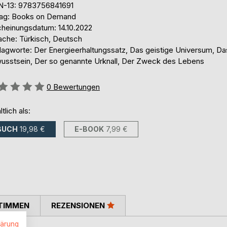
N-13: 9783756841691
lag: Books on Demand
cheinungsdatum: 14.10.2022
ache: Türkisch, Deutsch
lagworte: Der Energieerhaltungssatz, Das geistige Universum, Da
usstsein, Der so genannte Urknall, Der Zweck des Lebens
ertung::
0
Bewertungen
ltlich als:
BUCH
19,98 €
E-BOOK
7,99 €
TIMMEN
REZENSIONEN
lärung