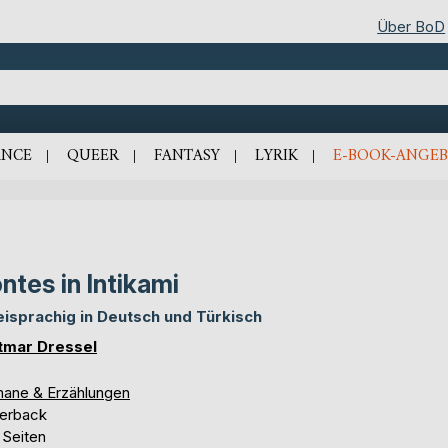
Über BoD
NCE
QUEER
FANTASY
LYRIK
E-BOOK-ANGEB
ntes in Intikami
isprachig in Deutsch und Türkisch
tmar Dressel
ane & Erzählungen
erback
 Seiten