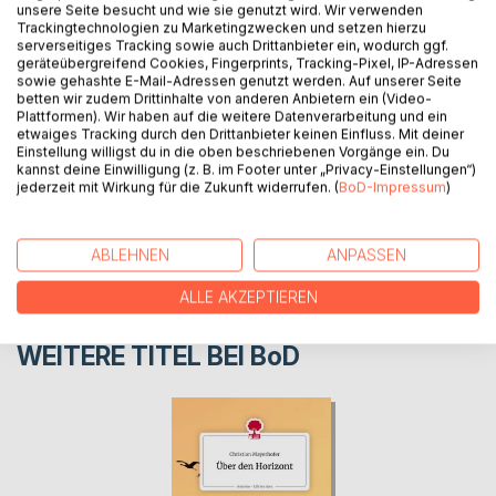
unsere Seite besucht und wie sie genutzt wird. Wir verwenden
Kurze Geschichten aus der langen Weltgeschichte
Trackingtechnologien zu Marketingzwecken und setzen hierzu
serverseitiges Tracking sowie auch Drittanbieter ein, wodurch ggf.
geräteübergreifend Cookies, Fingerprints, Tracking-Pixel, IP-Adressen
sowie gehashte E-Mail-Adressen genutzt werden. Auf unserer Seite
AUTOR/IN
betten wir zudem Drittinhalte von anderen Anbietern ein (Video-
Plattformen). Wir haben auf die weitere Datenverarbeitung und ein
etwaiges Tracking durch den Drittanbieter keinen Einfluss. Mit deiner
PRESSESTIMMEN
Einstellung willigst du in die oben beschriebenen Vorgänge ein. Du
kannst deine Einwilligung (z. B. im Footer unter „Privacy-Einstellungen“)
jederzeit mit Wirkung für die Zukunft widerrufen. (
BoD-Impressum
)
REZENSIONEN
ABLEHNEN
ANPASSEN
ALLE AKZEPTIEREN
WEITERE TITEL BEI
BoD