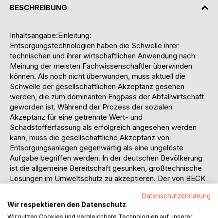
BESCHREIBUNG
Inhaltsangabe:Einleitung:
Entsorgungstechnologien haben die Schwelle ihrer
technischen und ihrer wirtschaftlichen Anwendung nach
Meinung der meisten Fachwissenschaftler überwinden
können. Als noch nicht überwunden, muss aktuell die
Schwelle der gesellschaftlichen Akzeptanz gesehen
werden, die zum dominanten Engpass der Abfallwirtschaft
geworden ist. Während der Prozess der sozialen
Akzeptanz für eine getrennte Wert- und
Schadstofferfassung als erfolgreich angesehen werden
kann, muss die gesellschaftliche Akzeptanz von
Entsorgungsanlagen gegenwärtig als eine ungelöste
Aufgabe begriffen werden. In der deutschen Bevölkerung
ist die allgemeine Bereitschaft gesunken, großtechnische
Lösungen im Umweltschutz zu akzeptieren. Der von BECK
geprägte Begriff der Risikogesellschaft drückt aus, dass
Datenschutzerklärung
technologische Kontroversen, als Auseinandersetzungen
Wir respektieren den Datenschutz
um vom Menschen zu verantwortende Risiken und
Wir nutzen Cookies und vergleichbare Technologien auf unserer