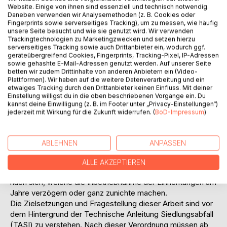
Chancen, zu einem wichtigen Merkmal unseres politischen
Website. Einige von ihnen sind essenziell und technisch notwendig.
Systems geworden sind. Technik wird heute nicht mehr als
Daneben verwenden wir Analysemethoden (z. B. Cookies oder
Wundermittel zur Lösung existierender Probleme gesehen,
Fingerprints sowie serverseitiges Tracking), um zu messen, wie häufig
unsere Seite besucht und wie sie genutzt wird. Wir verwenden
sondern zunehmend als Bedrohung des eigenen
Trackingtechnologien zu Marketingzwecken und setzen hierzu
Lebensumfeldes.
serverseitiges Tracking sowie auch Drittanbieter ein, wodurch ggf.
Die entsorgungswirtschaftlichen Unternehmen sehen sich
geräteübergreifend Cookies, Fingerprints, Tracking-Pixel, IP-Adressen
sowie gehashte E-Mail-Adressen genutzt werden. Auf unserer Seite
bereits im Vorfeld der Genehmigungsverfahren massiver
betten wir zudem Drittinhalte von anderen Anbietern ein (Video-
Kritik ausgesetzt. Der Widerstand einzelner Bürger und
Plattformen). Wir haben auf die weitere Datenverarbeitung und ein
Bürgerinitiativen gegen ihre Einrichtungen wird von
etwaiges Tracking durch den Drittanbieter keinen Einfluss. Mit deiner
Einstellung willigst du in die oben beschriebenen Vorgänge ein. Du
professionellen Umweltschutzgruppen unterstützt: der
kannst deine Einwilligung (z. B. im Footer unter „Privacy-Einstellungen“)
BUND FÜR UMWELT UND NATURSCHUTZ IN BAYERN
jederzeit mit Wirkung für die Zukunft widerrufen. (
BoD-Impressum
)
E.V. (BN) oder der BUNDESVERBAND
BÜRGERINITIATIVEN UMWELTSCHUTZ (BBU) treten
neben den Anwohnern eines Projektes offen als Gegner
ABLEHNEN
ANPASSEN
von Müllverbrennungsanlagen auf. Der Disput zwischen
entsorgungswirtschaftlichen Unternehmen und diesen
ALLE AKZEPTIEREN
Organisationen zieht meist lange Auseinandersetzungen
nach sich, welche die Inbetriebnahme der Einrichtungen um
Jahre verzögern oder ganz zunichte machen.
Die Zielsetzungen und Fragestellung dieser Arbeit sind vor
dem Hintergrund der Technische Anleitung Siedlungsabfall
(TASI) zu verstehen. Nach dieser Verordnung müssen ab