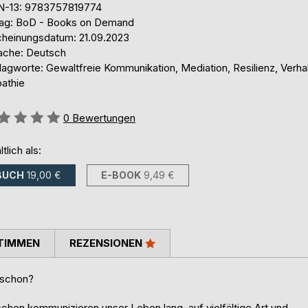
N-13: 9783757819774
lag: BoD - Books on Demand
cheinungsdatum: 21.09.2023
ache: Deutsch
agworte: Gewaltfreie Kommunikation, Mediation, Resilienz, Verhal
athie
ertung::
0
Bewertungen
ltlich als:
BUCH
19,00 €
E-BOOK
9,49 €
TIMMEN
REZENSIONEN
 schon?
hen kommunizieren unser Leben lang, auf vielfältige Art und