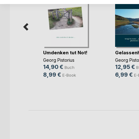
Umdenken tut Not!
Gelassenh
das? Der
Georg Pistorius
Georg Pisto
u(...)
14,90 €
12,95 €
Buch
B
her
8,99 €
6,99 €
E-Book
E-
ch
ok