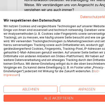
Weise. Wir verständigen uns von Angesicht zu An
verstehen wir uns auch immer?
Datenschutzerk
Die zwischenmenschliche Verständigung ist ein
Wir respektieren den Datenschutz
Sprache, Mimik und Gestik. Missverständnisse sc
Wir nutzen Cookies und vergleichbare Technologien auf unserer Website
bedingen zudem unterschiedliche Ansichten und Ei
Einige von ihnen sind essenziell und technisch notwendig. Daneben ver
wir Analysemethoden (z. B. Cookies oder Fingerprints sowie serverseitig
verstehen!
Tracking), um zu messen, wie häufig unsere Seite besucht und wie sie ge
wird. Wir verwenden Trackingtechnologien zu Marketingzwecken und se
Erfahren Sie in diesem Buch, wie Sie Gelassenheit
hierzu serverseitiges Tracking sowie auch Drittanbieter ein, wodurch ggf.
geräteübergreifend Cookies, Fingerprints, Tracking-Pixel, IP-Adressen s
Partnerschaft, gegenüber Ihren Kindern, mit Ihren 
gehashte E-Mail-Adressen genutzt werden. Auf unserer Seite betten wir
Drittinhalte von anderen Anbietern ein (Video-Plattformen). Wir haben auf
Ein Buch, das Sie verändern wird ... in jeder Bezie
weitere Datenverarbeitung und ein etwaiges Tracking durch den Drittanbi
keinen Einfluss. Mit deiner Einstellung willigst du in die oben beschriebe
Vorgänge ein. Du kannst deine Einwilligung (z. B. im Footer unter „Privacy-
Einstellungen“) jederzeit mit Wirkung für die Zukunft widerrufen. (
BoD-
Impressum
)
WEITERE TITEL BEI
Bo
ABLEHNEN
ANPASSEN
ALLE AKZEPTIEREN