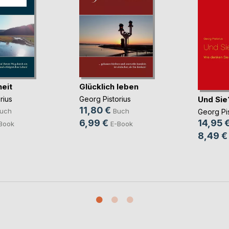
eit
Glücklich leben
Und Sie
rius
Georg Pistorius
11,80 €
uch
Buch
Georg Pis
6,99 €
14,95 
Book
E-Book
8,49 €