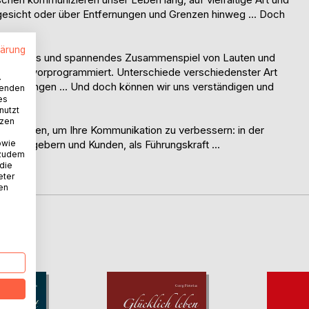
gesicht oder über Entfernungen und Grenzen hinweg ... Doch
lärung
 komplexes und spannendes Zusammenspiel von Lauten und
heinen vorprogrammiert. Unterschiede verschiedenster Art
.
nstellungen ... Und doch können wir uns verständigen und
wenden
es
nutzt
tzen
 erreichen, um Ihre Kommunikation zu verbessern: in der
owie
Auftraggebern und Kunden, als Führungskraft ...
 zudem
 die
hung.
eter
nen
D