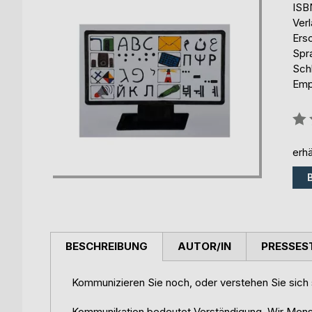
ISB
Ver
Ers
Spr
Schl
Emp
Bew
0%
erhä
BESCHREIBUNG
AUTOR/IN
PRESSES
Kommunizieren Sie noch, oder verstehen Sie sich
Kommunikation bedeutet Verständigung. Wir Mensc