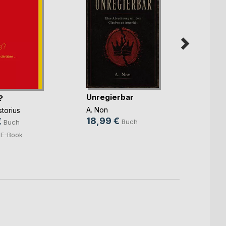
Unregierbar
Reden
?
A. Non
Jannik
torius
18,99 €
22,8
€
Buch
Buch
9,99
E-Book