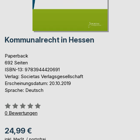
Kommunalrecht in Hessen
Paperback
692 Seiten
ISBN-13: 9783944420691
Verlag: Societas Verlagsgesellschaft
Erscheinungsdatum: 20.10.2019
Sprache: Deutsch
Bewertung::
0%
0
Bewertungen
24,99 €
inkl. MwSt. /
portofrei