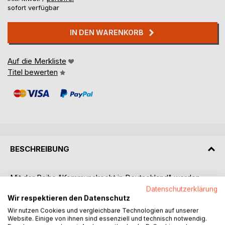
sofort verfügbar
IN DEN WARENKORB
Auf die Merkliste
Titel bewerten
BESCHREIBUNG
Mit der Reihe "Kommunalrecht in Deutschland" werden
allen Kommunalpolitikern und Interessierten kompakte und
Datenschutzerklärung
Wir respektieren den Datenschutz
umfassende Textsammlungen an die Hand gegeben. Die
Reihe richtet sich insbesondere an all diejenigen, die in
Wir nutzen Cookies und vergleichbare Technologien auf unserer
Website. Einige von ihnen sind essenziell und technisch notwendig.
Politik, Verwaltung, Justiz, Anwaltschaft, Vereinen und