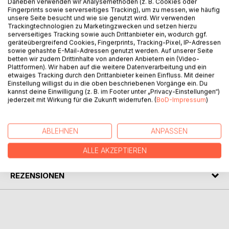
Daneben verwenden wir Analysemethoden (z. B. Cookies oder
Verbänden die Rechtspraxis der kommunalen
Fingerprints sowie serverseitiges Tracking), um zu messen, wie häufig
Selbstverwaltung mitgestalten. Freilich sei sie auch dem
unsere Seite besucht und wie sie genutzt wird. Wir verwenden
Trackingtechnologien zu Marketingzwecken und setzen hierzu
interessierten Bürger an die Hand gegeben.
serverseitiges Tracking sowie auch Drittanbieter ein, wodurch ggf.
Der vorliegende Band "Kommunalrecht in Hessen" soll dem
geräteübergreifend Cookies, Fingerprints, Tracking-Pixel, IP-Adressen
Rechtssuchenden die bedeutendsten und am häufigsten
sowie gehashte E-Mail-Adressen genutzt werden. Auf unserer Seite
genutzten Gesetze und Verordnungen des Landes Hessen
betten wir zudem Drittinhalte von anderen Anbietern ein (Video-
Plattformen). Wir haben auf die weitere Datenverarbeitung und ein
von kommunalpolitischer Bedeutung erschließen.
etwaiges Tracking durch den Drittanbieter keinen Einfluss. Mit deiner
Einstellung willigst du in die oben beschriebenen Vorgänge ein. Du
Stand der Gesetze: 20. Oktober 2019
kannst deine Einwilligung (z. B. im Footer unter „Privacy-Einstellungen“)
jederzeit mit Wirkung für die Zukunft widerrufen. (
BoD-Impressum
)
AUTOR/IN
ABLEHNEN
ANPASSEN
PRESSESTIMMEN
ALLE AKZEPTIEREN
REZENSIONEN