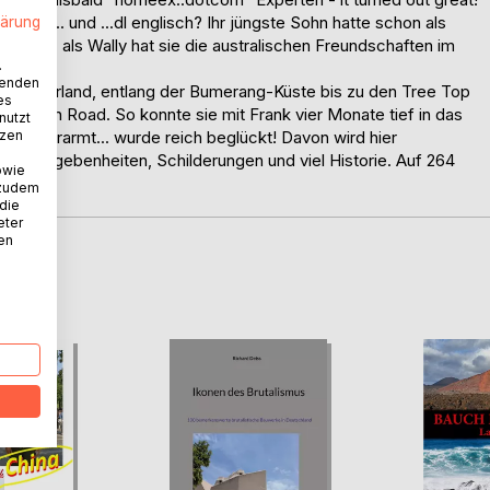
ber Tr... und ...dl englisch? Ihr jüngste Sohn hatte schon als
lärung
estellt - als Wally hat sie die australischen Freundschaften im
.
eft.
wenden
m Hinterland, entlang der Bumerang-Küste bis zu den Tree Top
es
t Ocean Road. So konnte sie mit Frank vier Monate tief in das
nutzt
tzen
nicht verarmt... wurde reich beglückt! Davon wird hier
isse, Begebenheiten, Schilderungen und viel Historie. Auf 264
owie
 zudem
 die
eter
nen
D