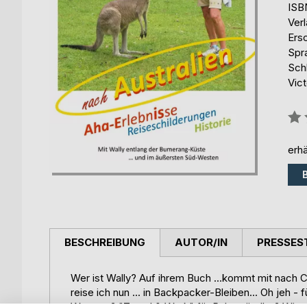
ISB
Ver
Ers
Spr
Sch
Vict
Bew
0%
erhä
BESCHREIBUNG
AUTOR/IN
PRESSES
Wer ist Wally? Auf ihrem Buch ...kommt mit nach 
reise ich nun ... in Backpacker-Bleiben... Oh jeh -
Was nun? "Travel & Work" für Ruheständler? Wir w