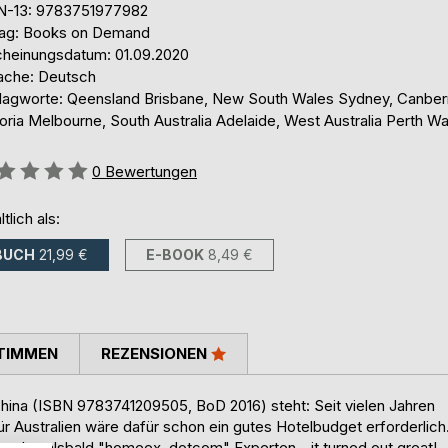
N-13: 9783751977982
lag: Books on Demand
cheinungsdatum: 01.09.2020
ache: Deutsch
lagworte: Qeensland Brisbane, New South Wales Sydney, Canber
oria Melbourne, South Australia Adelaide, West Australia Perth Wa
ertung::
0
Bewertungen
ltlich als:
BUCH
21,99 €
E-BOOK
8,49 €
TIMMEN
REZENSIONEN
China (ISBN 9783741209505, BoD 2016) steht: Seit vielen Jahren
 für Australien wäre dafür schon ein gutes Hotelbudget erforderlich
urden alsbald "homeex..dotcom" Experten - it turned out great!