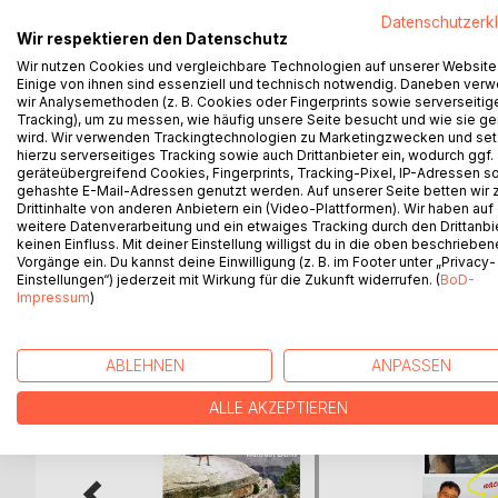
Wir passten alles auf einfach und verständlich an. A
Datenschutzerk
Wir respektieren den Datenschutz
kleiner Junge das Traudl mit "Wally" klanglich klarg
Wir nutzen Cookies und vergleichbare Technologien auf unserer Website
Fluge gewonnen, beim Gegenbesuch in Berlin verti
Einige von ihnen sind essenziell und technisch notwendig. Daneben ver
Unterwegs vom Great Barrier Reef und Brisbane, i
wir Analysemethoden (z. B. Cookies oder Fingerprints sowie serverseitig
Walks im fernen Süd-Westen. Perth, dann die Grea
Tracking), um zu messen, wie häufig unsere Seite besucht und wie sie ge
wird. Wir verwenden Trackingtechnologien zu Marketingzwecken und se
Leben und Erleben von Australien eintauchen - ist 
hierzu serverseitiges Tracking sowie auch Drittanbieter ein, wodurch ggf.
schwungvoll und detailreich berichtet: Aha-Erlebn
geräteübergreifend Cookies, Fingerprints, Tracking-Pixel, IP-Adressen s
Seiten mit 133 Farbbildern.
gehashte E-Mail-Adressen genutzt werden. Auf unserer Seite betten wir
Drittinhalte von anderen Anbietern ein (Video-Plattformen). Wir haben auf
weitere Datenverarbeitung und ein etwaiges Tracking durch den Drittanbi
keinen Einfluss. Mit deiner Einstellung willigst du in die oben beschriebe
Vorgänge ein. Du kannst deine Einwilligung (z. B. im Footer unter „Privacy-
WEITERE TITEL BEI
Bo
Einstellungen“) jederzeit mit Wirkung für die Zukunft widerrufen. (
BoD-
Impressum
)
ABLEHNEN
ANPASSEN
ALLE AKZEPTIEREN