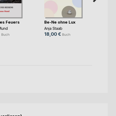
es Feuers
Be-Ne ohne Lux
Balka
Mund
Anja Staab
€
18,00 €
Frank 
Buch
Buch
22,0