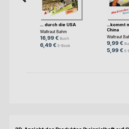
... durch die USA
...kommt 
China
 Buch von
Waltraut Bahm
kobsweg
Waltraut B
16,99 €
Buch
9,99 €
Bu
6,49 €
E-Book
5,99 €
h
E-
ok