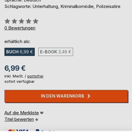
Schlagworte: Unterhaltung, Kriminalkomödie, Polizeisatire
Bewertung::
0%
0
Bewertungen
erhältlich als:
BUCH
6,99 €
E-BOOK
3,49 €
6,99 €
inkl. MwSt. /
portofrei
sofort verfügbar
IN DEN WARENKORB
Auf die Merkliste
Titel bewerten