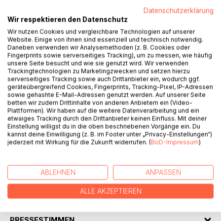
Datenschutzerklärung
Wir respektieren den Datenschutz
Wir nutzen Cookies und vergleichbare Technologien auf unserer
Website. Einige von ihnen sind essenziell und technisch notwendig.
Daneben verwenden wir Analysemethoden (z. B. Cookies oder
BESCHREIBUNG
Fingerprints sowie serverseitiges Tracking), um zu messen, wie häufig
unsere Seite besucht und wie sie genutzt wird. Wir verwenden
Trackingtechnologien zu Marketingzwecken und setzen hierzu
serverseitiges Tracking sowie auch Drittanbieter ein, wodurch ggf.
Sein neuer Fall führt Max Schneider an ein Filmset, an dem
geräteübergreifend Cookies, Fingerprints, Tracking-Pixel, IP-Adressen
eine der Darstellerinnen ermordet wurde.
sowie gehashte E-Mail-Adressen genutzt werden. Auf unserer Seite
Nach anfänglicher Euphorie ist der weitere Blick hinter die
betten wir zudem Drittinhalte von anderen Anbietern ein (Video-
Plattformen). Wir haben auf die weitere Datenverarbeitung und ein
Kulissen sehr ernüchternd, wie der Kommissar feststellen
etwaiges Tracking durch den Drittanbieter keinen Einfluss. Mit deiner
muss.
Einstellung willigst du in die oben beschriebenen Vorgänge ein. Du
Er tut sich schwer mit den eigenwilligen Charakteren der
kannst deine Einwilligung (z. B. im Footer unter „Privacy-Einstellungen“)
jederzeit mit Wirkung für die Zukunft widerrufen. (
BoD-Impressum
)
Darsteller, von daher gestalten sich die Ermittlungen und
Verhöre als äußerst aufreibend, zum Glück nicht nur für
Max selbst...
ABLEHNEN
ANPASSEN
ALLE AKZEPTIEREN
AUTOR/IN
PRESSESTIMMEN