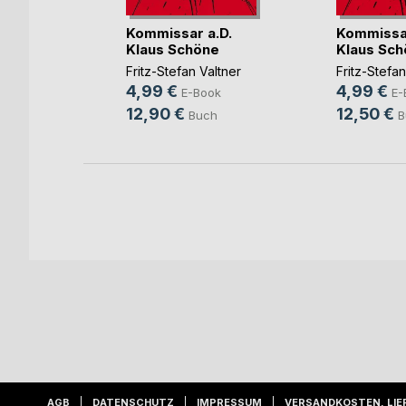
.D.
Kommissar a.D.
Kommissar
ne
Klaus Schöne
Klaus Sch
altner
Fritz-Stefan Valtner
Fritz-Stefan
4,99 €
4,99 €
ok
E-Book
E-
12,90 €
12,50 €
Buch
B
AGB
DATENSCHUTZ
IMPRESSUM
VERSANDKOSTEN, LIE