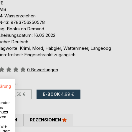
UB
 MB
: Wasserzeichen
N-13: 9783756250578
lag: Books on Demand
cheinungsdatum: 16.03.2022
ache: Deutsch
lagworte: Krimi, Mord, Habgier, Wattenmeer, Langeoog
ierefreiheit: Eingeschränkt zugänglich
ertung::
0
Bewertungen
ltlich als:
lärung
BUCH
12,50 €
E-BOOK
4,99 €
.
wenden
es
nutzt
tzen
TIMMEN
REZENSIONEN
owie
 zudem