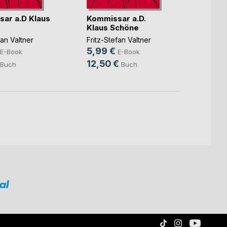
ar a.D Klaus
Kommissar a.D.
Gestat
Klaus Schöne
Balu, M
fan Valtner
Fritz-Stefan Valtner
Fritz-S
5,99 €
5,99
E-Book
E-Book
12,50 €
9,99
Buch
Buch