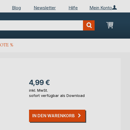
Blog
Newsletter
Hilfe
Mein Konto
Mein Wa
OTE %
4,99 €
inkl. MwSt.
sofort verfügbar als Download
IN DEN WARENKORB