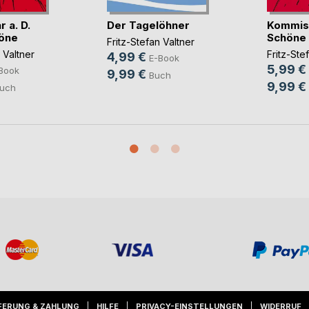
 a. D.
Der Tagelöhner
Kommiss
öne
Schöne
Fritz-Stefan Valtner
 Valtner
Fritz-Ste
4,99 €
E-Book
5,99 €
Book
9,99 €
Buch
9,99 €
uch
FERUNG & ZAHLUNG
HILFE
PRIVACY-EINSTELLUNGEN
WIDERRUF