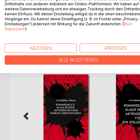
In diesem Fall bekommt Kommissar Schöne eine Unt
Drittinhalte von anderen Anbietern ein (Video-Plattformen). Wir haben auf
weitere Datenverarbeitung und ein etwaiges Tracking durch den Drittanbi
bei den nächsten Fällen zur Seite stehen soll.
keinen Einfluss. Mit deiner Einstellung willigst du in die oben beschriebe
Direkt der erste Fall der gemeinsamen Zusammenar
Vorgänge ein. Du kannst deine Einwilligung (z. B. im Footer unter „Privacy-
Zwischen der Insel Langeoog und dem kleinen Hafe
Einstellungen“) jederzeit mit Wirkung für die Zukunft widerrufen. (
BoD-
Impressum
)
schwere Kiste. Darin findet man eine Frauenleich
ABLEHNEN
ANPASSEN
WEITERE TITEL BEI
Bo
ALLE AKZEPTIEREN