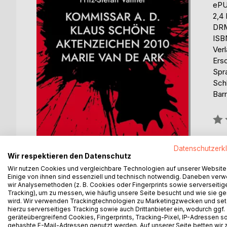
eP
2,4
DRM
ISB
Ver
Ers
Spr
Sch
Barr
Bew
0%
erhä
Datenschutzerk
Wir respektieren den Datenschutz
Wir nutzen Cookies und vergleichbare Technologien auf unserer Website
Einige von ihnen sind essenziell und technisch notwendig. Daneben ver
wir Analysemethoden (z. B. Cookies oder Fingerprints sowie serverseitig
Tracking), um zu messen, wie häufig unsere Seite besucht und wie sie ge
wird. Wir verwenden Trackingtechnologien zu Marketingzwecken und se
BESCHREIBUNG
AUTOR/IN
PRESSES
hierzu serverseitiges Tracking sowie auch Drittanbieter ein, wodurch ggf.
geräteübergreifend Cookies, Fingerprints, Tracking-Pixel, IP-Adressen s
gehashte E-Mail-Adressen genutzt werden. Auf unserer Seite betten wir