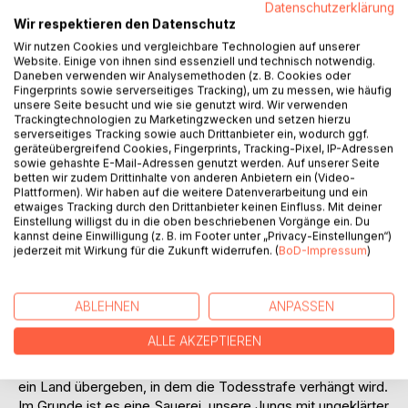
die Bedrohung für die Afghanen und alle ausländischen
Datenschutzerklärung
Kräfte hier“, sagte ein britischer Offizier im Kabuler ISAF-
Wir respektieren den Datenschutz
Hauptquartier an der Great Massoud Road verständnislos.“
Wir nutzen Cookies und vergleichbare Technologien auf unserer
„Wir haben in Afghanistan gesehen, wie ekelhaft US-
Website. Einige von ihnen sind essenziell und technisch notwendig.
Daneben verwenden wir Analysemethoden (z. B. Cookies oder
Soldaten mit Afghanen umgesprungen sind, Fußtritte und
Fingerprints sowie serverseitiges Tracking), um zu messen, wie häufig
Kolbenstöße waren noch harmlos. Sie haben sie behandelt
unsere Seite besucht und wie sie genutzt wird. Wir verwenden
wie Untermenschen. Die Deutschen hätten auch erlebt, wie
Trackingtechnologien zu Marketingzwecken und setzen hierzu
serverseitiges Tracking sowie auch Drittanbieter ein, wodurch ggf.
Amerikaner bei der Operation Anaconda ganze Dörfer platt
geräteübergreifend Cookies, Fingerprints, Tracking-Pixel, IP-Adressen
machten und Türschlösser rausrissen: Hier Jungs, frei zum
sowie gehashte E-Mail-Adressen genutzt werden. Auf unserer Seite
Plündern.
betten wir zudem Drittinhalte von anderen Anbietern ein (Video-
Plattformen). Wir haben auf die weitere Datenverarbeitung und ein
etwaiges Tracking durch den Drittanbieter keinen Einfluss. Mit deiner
Der hochrangige Ex-KSK-Mann sagt: Die Bilder von Abu
Einstellung willigst du in die oben beschriebenen Vorgänge ein. Du
Ghraib, das Foltern in irakischen Gefängnissen, haben mich
kannst deine Einwilligung (z. B. im Footer unter „Privacy-Einstellungen“)
jederzeit mit Wirkung für die Zukunft widerrufen. (
BoD-Impressum
)
absolut nicht überrascht. Offiziell heißt es im
Verteidigungsministerium, KSK-Soldaten hätten in
Afghanistan nur eine Hand voll Gefangene gemacht und die
ABLEHNEN
ANPASSEN
wieder laufen lassen. Wahr ist, dass wir immer Amerikaner
dabei hatten, wenn Gefangene gemacht wurden. So haben
ALLE AKZEPTIEREN
die eben die Verdächtigen festgenommen, nicht wir.
Eigentlich dürfen deutsche Soldaten Gefangene nicht an
ein Land übergeben, in dem die Todesstrafe verhängt wird.
Im Grunde ist es eine Sauerei, unsere Jungs mit ungeklärter