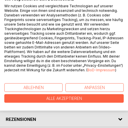
Wir nutzen Cookies und vergleichbare Technologien auf unserer
Website. Einige von ihnen sind essenziell und technisch notwendig.
Daneben verwenden wir Analysemethoden (z. B. Cookies oder
Fingerprints sowie serverseitiges Tracking), um zu messen, wie häufig
unsere Seite besucht und wie sie genutzt wird. Wir verwenden
Trackingtechnologien zu Marketingzwecken und setzen hierzu
serverseitiges Tracking sowie auch Drittanbieter ein, wodurch ggf.
BESCHREIBUNG
geräteübergreifend Cookies, Fingerprints, Tracking-Pixel, IP-Adressen
sowie gehashte E-Mail-Adressen genutzt werden. Auf unserer Seite
betten wir zudem Drittinhalte von anderen Anbietern ein (Video-
Plattformen). Wir haben auf die weitere Datenverarbeitung und ein
Neunzehn kriminelle Geschichten zwischen hochspannend
etwaiges Tracking durch den Drittanbieter keinen Einfluss. Mit deiner
und lustig; von ermordeten Mördern, betrogenen
Einstellung willigst du in die oben beschriebenen Vorgänge ein. Du
kannst deine Einwilligung (z. B. im Footer unter „Privacy-Einstellungen“)
Betrügern, falschen Opfern und überraschend lebendigen
jederzeit mit Wirkung für die Zukunft widerrufen. (
BoD-Impressum
)
Leichen.
ABLEHNEN
ANPASSEN
AUTOR/IN
ALLE AKZEPTIEREN
PRESSESTIMMEN
REZENSIONEN