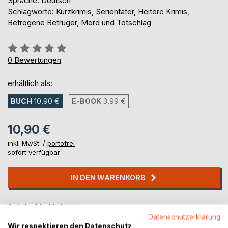
Sprache: Deutsch
Schlagworte: Kurzkrimis, Serientäter, Heitere Krimis,
Betrogene Betrüger, Mord und Totschlag
Bewertung::
0%
0
Bewertungen
erhältlich als:
BUCH
10,90 €
E-BOOK
3,99 €
10,90 €
inkl. MwSt. /
portofrei
sofort verfügbar
IN DEN WARENKORB
Auf die Merkliste
Datenschutzerklärung
Titel bewerten
Wir respektieren den Datenschutz