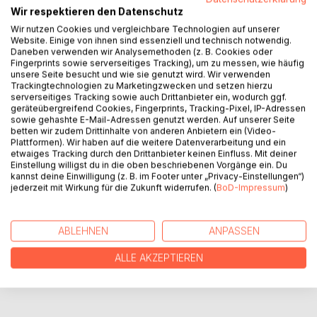
Wir respektieren den Datenschutz
Ein lustiges Drama in Reimform erwartet den Leser und die
Wir nutzen Cookies und vergleichbare Technologien auf unserer
Leserin, welche sich im Garten Eden, alias Letterbach,
Website. Einige von ihnen sind essenziell und technisch notwendig.
wiederfinden.
Daneben verwenden wir Analysemethoden (z. B. Cookies oder
Dort geben nicht nur die schrulligen Ortsansässigen und
Fingerprints sowie serverseitiges Tracking), um zu messen, wie häufig
unsere Seite besucht und wie sie genutzt wird. Wir verwenden
dort arbeitenden Gestalten ihre schrägen Reden ab,
Trackingtechnologien zu Marketingzwecken und setzen hierzu
sondern auch Pflanzen und Tiere.
serverseitiges Tracking sowie auch Drittanbieter ein, wodurch ggf.
Vor allem Kolka Rabe mit ihrer Frechheit sticht dabei
geräteübergreifend Cookies, Fingerprints, Tracking-Pixel, IP-Adressen
sowie gehashte E-Mail-Adressen genutzt werden. Auf unserer Seite
heraus, ist aber klug genug, um abzuwarten, bis sich die
betten wir zudem Drittinhalte von anderen Anbietern ein (Video-
Geschehnisse im Garten von selbst überschlagen.
Plattformen). Wir haben auf die weitere Datenverarbeitung und ein
etwaiges Tracking durch den Drittanbieter keinen Einfluss. Mit deiner
Einstellung willigst du in die oben beschriebenen Vorgänge ein. Du
kannst deine Einwilligung (z. B. im Footer unter „Privacy-Einstellungen“)
AUTOR/IN
jederzeit mit Wirkung für die Zukunft widerrufen. (
BoD-Impressum
)
PRESSESTIMMEN
ABLEHNEN
ANPASSEN
REZENSIONEN
ALLE AKZEPTIEREN