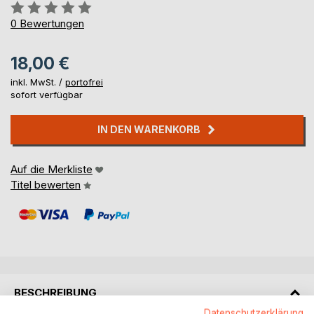
Bewertung::
0%
0
Bewertungen
18,00 €
inkl. MwSt. /
portofrei
sofort verfügbar
IN DEN WARENKORB
Auf die Merkliste
Titel bewerten
BESCHREIBUNG
Datenschutzerklärung