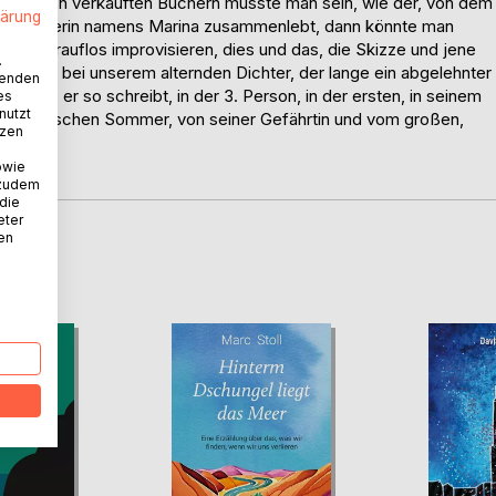
illionenfach verkauften Büchern müsste man sein, wie der, von dem
lärung
ungen Malerin namens Marina zusammenlebt, dann könnte man
man darauflos improvisieren, dies und das, die Skizze und jene
.
lso um bei unserem alternden Dichter, der lange ein abgelehnter
wenden
e, die er so schreibt, in der 3. Person, in der ersten, in seinem
es
nutzt
m lombardischen Sommer, von seiner Gefährtin und vom großen,
tzen
owie
 zudem
 die
eter
nen
D