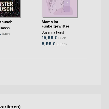
rausch
Mama im
Unter
Funkelgewitter
elmann
Christ
Susanna Fürst
€
14,9
Buch
15,99 €
Buch
9,99
5,99 €
E-Book
variieren)