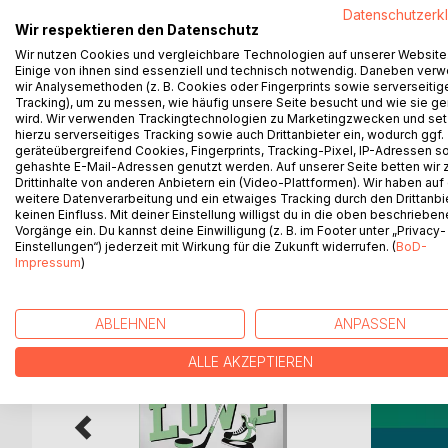
Ja, so ein erfolgreicher, steinreicher Autor mit m
Datenschutzerk
hier die Rede ist, der am Comer See mit einer j
Wir respektieren den Datenschutz
schreiben, wonach einem gerade ist, dann könnte 
Wir nutzen Cookies und vergleichbare Technologien auf unserer Website
und zwei Dutzend Akt-Gedichte. Schauen wir uns a
Einige von ihnen sind essenziell und technisch notwendig. Daneben ver
Niemand war, lesen wir seine Skizzen, seine Gedicht
wir Analysemethoden (z. B. Cookies oder Fingerprints sowie serverseitig
Tracking), um zu messen, wie häufig unsere Seite besucht und wie sie ge
kleinen, feinen, organischen Haus, inspiriert vo
wird. Wir verwenden Trackingtechnologien zu Marketingzwecken und se
großartigen See!
hierzu serverseitiges Tracking sowie auch Drittanbieter ein, wodurch ggf.
geräteübergreifend Cookies, Fingerprints, Tracking-Pixel, IP-Adressen s
gehashte E-Mail-Adressen genutzt werden. Auf unserer Seite betten wir
Drittinhalte von anderen Anbietern ein (Video-Plattformen). Wir haben auf
weitere Datenverarbeitung und ein etwaiges Tracking durch den Drittanbi
keinen Einfluss. Mit deiner Einstellung willigst du in die oben beschriebe
Vorgänge ein. Du kannst deine Einwilligung (z. B. im Footer unter „Privacy-
WEITERE TITEL BEI
Bo
Einstellungen“) jederzeit mit Wirkung für die Zukunft widerrufen. (
BoD-
Impressum
)
ABLEHNEN
ANPASSEN
ALLE AKZEPTIEREN