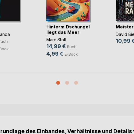
Hinterm Dschungel
Meister
liegt das Meer
panda
David Bi
Marc Stoll
10,99 
Buch
14,99 €
Buch
Book
4,99 €
E-Book
Grundlage des Einbandes, Verhältnisse und Details 