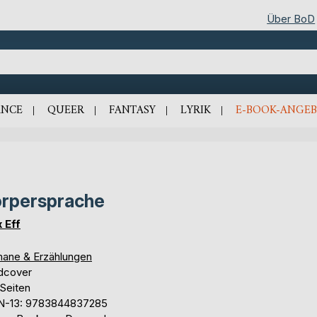
Über BoD
NCE
QUEER
FANTASY
LYRIK
E-BOOK-ANGEB
rpersprache
 Eff
ane & Erzählungen
dcover
 Seiten
N-13: 9783844837285