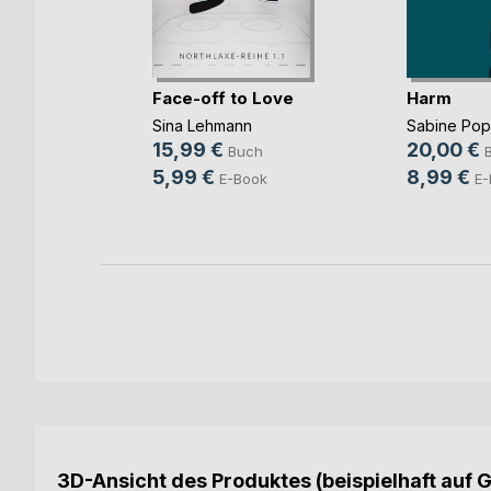
Face-off to Love
Harm
Sina Lehmann
Sabine Po
b und
15,99 €
20,00 €
Buch
ovic
5,99 €
8,99 €
E-Book
E-
ch
ook
3D-Ansicht des Produktes (beispielhaft auf 