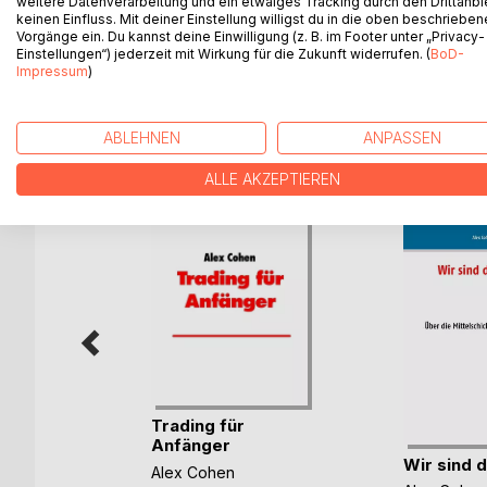
weitere Datenverarbeitung und ein etwaiges Tracking durch den Drittanbi
ihres Lebens. Körpersäfte liest sich so als würde 
keinen Einfluss. Mit deiner Einstellung willigst du in die oben beschriebe
Vorgänge ein. Du kannst deine Einwilligung (z. B. im Footer unter „Privacy-
Anfang bis Ende spannend. Ein Buch für Erwachse
Einstellungen“) jederzeit mit Wirkung für die Zukunft widerrufen. (
BoD-
Impressum
)
WEITERE TITEL BEI
Bo
ABLEHNEN
ANPASSEN
ALLE AKZEPTIEREN
Trading für
Anfänger
Wir sind d
nen
Alex Cohen