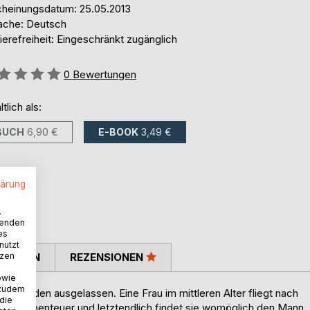
cheinungsdatum: 25.05.2013
ache: Deutsch
ierefreiheit: Eingeschränkt zugänglich
ertung::
0
Bewertungen
ltlich als:
BUCH
6,90 €
E-BOOK
3,49 €
lärung
.
wenden
es
nutzt
tzen
TIMMEN
REZENSIONEN
owie
 zudem
us werden ausgelassen. Eine Frau im mittleren Alter fliegt nach
 die
ische Abenteuer und letztendlich findet sie womöglich den Mann