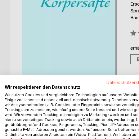
Ers
Spr
Barr
Bew
0%
erhä
Datenschutzerk
Wir respektieren den Datenschutz
Wir nutzen Cookies und vergleichbare Technologien auf unserer Website
Einige von ihnen sind essenziell und technisch notwendig. Daneben ver
wir Analysemethoden (z. B. Cookies oder Fingerprints sowie serverseitig
Tracking), um zu messen, wie häufig unsere Seite besucht und wie sie ge
wird. Wir verwenden Trackingtechnologien zu Marketingzwecken und se
BESCHREIBUNG
AUTOR/IN
PRESSES
hierzu serverseitiges Tracking sowie auch Drittanbieter ein, wodurch ggf.
geräteübergreifend Cookies, Fingerprints, Tracking-Pixel, IP-Adressen s
gehashte E-Mail-Adressen genutzt werden. Auf unserer Seite betten wir
Körpersäfte ist Erotik und Spannung Pur. Keine Tab
Drittinhalte von anderen Anbietern ein (Video-Plattformen). Wir haben auf
einer Scheidung nach Mexiko und erlebt dort erot