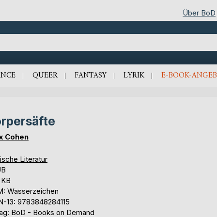
Über BoD
NCE
QUEER
FANTASY
LYRIK
E-BOOK-ANGEB
rpersäfte
x Cohen
ische Literatur
UB
1 KB
: Wasserzeichen
N-13: 9783848284115
lag: BoD - Books on Demand