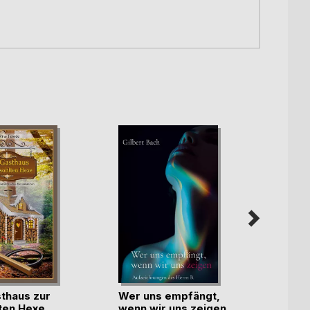
thaus zur
Wer uns empfängt,
Mein 
ten Hexe
wenn wir uns zeigen