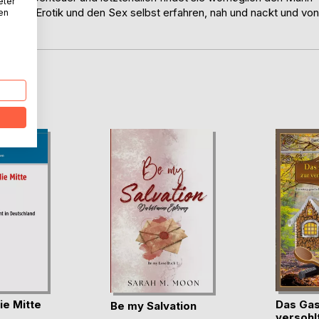
eter
man die Erotik und den Sex selbst erfahren, nah und nackt und von
nen
ne.
D
ie Mitte
Das Gas
Be my Salvation
versohl