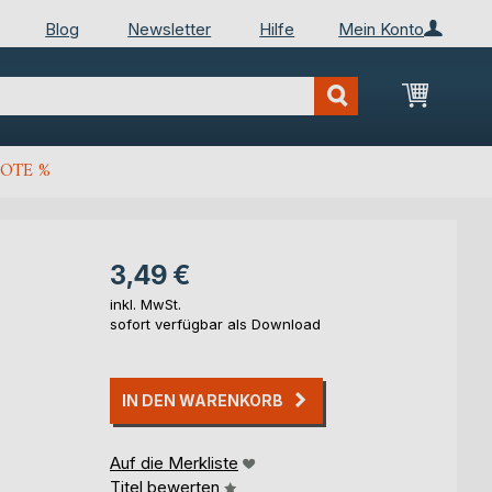
Blog
Newsletter
Hilfe
Mein Konto
Mein Wa
OTE %
3,49 €
inkl. MwSt.
sofort verfügbar als Download
IN DEN WARENKORB
Auf die Merkliste
Titel bewerten